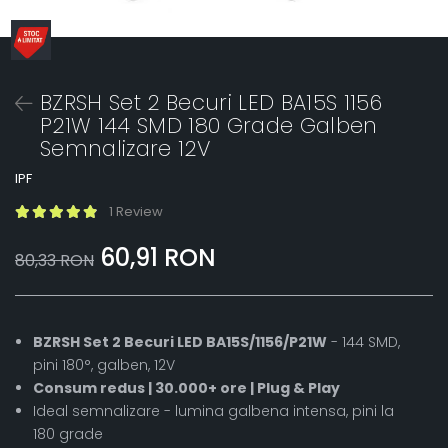
BZRSH Set 2 Becuri LED BA15S 1156
P21W 144 SMD 180 Grade Galben
Semnalizare 12V
IPF
1 Review
60,91 RON
80,33 RON
BZRSH Set 2 Becuri LED BA15S/1156/P21W
- 144 SMD,
pini 180°, galben, 12V
Consum redus | 30.000+ ore | Plug & Play
Ideal semnalizare - lumina galbena intensa, pini la
180 grade