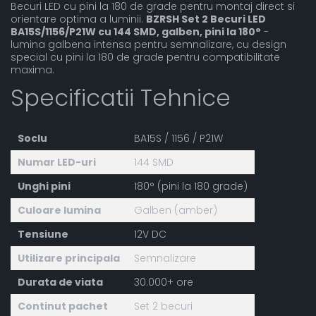
Becuri LED cu pini la 180 de grade pentru montaj direct si
orientare optima a luminii.
BZRSH Set 2 Becuri LED
BA15S/1156/P21W cu 144 SMD, galben, pini la 180°
-
lumina galbena intensa pentru semnalizare, cu design
special cu pini la 180 de grade pentru compatibilitate
maxima.
Specificatii Tehnice
Soclu
BA15S / 1156 / P21W
Numar LED-uri
144 SMD
Unghi pini
180° (pini la 180 grade)
Culoare lumina
Galben (amber)
Tensiune
12V DC
Utilizare principala
Semnalizare
Durata de viata
30.000+ ore
Continut pachet
Set 2 becuri