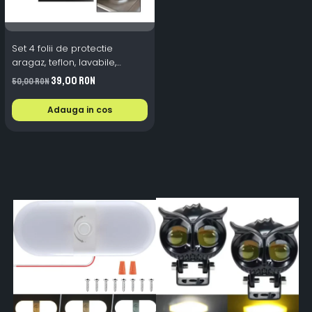
Set 4 folii de protectie
aragaz, teflon, lavabile,
reutilizabile, Negru/Gri
39,00 RON
50,00 RON
Adauga in cos