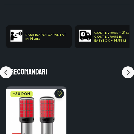
COST LIVRARE - 21 LEI
BANII INAPOI GARANTAT
COST LIVRARE IN
IN 14 ZILE
EASYBOX - 14.99 LEI
Recomandari
-30 RON