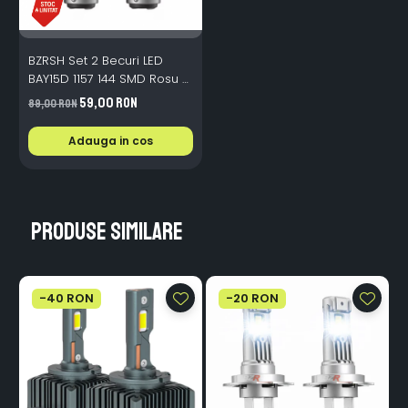
BZRSH Set 2 Becuri LED
BAY15D 1157 144 SMD Rosu 2
Faze Pozitie Frana 12V
59,00 RON
89,00 RON
Adauga in cos
Produse similare
-40 RON
-20 RON