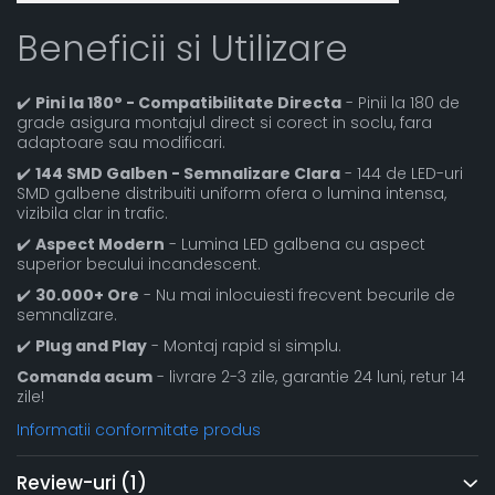
Beneficii si Utilizare
✔️
Pini la 180° - Compatibilitate Directa
- Pinii la 180 de
grade asigura montajul direct si corect in soclu, fara
adaptoare sau modificari.
✔️
144 SMD Galben - Semnalizare Clara
- 144 de LED-uri
SMD galbene distribuiti uniform ofera o lumina intensa,
vizibila clar in trafic.
✔️
Aspect Modern
- Lumina LED galbena cu aspect
superior becului incandescent.
✔️
30.000+ Ore
- Nu mai inlocuiesti frecvent becurile de
semnalizare.
✔️
Plug and Play
- Montaj rapid si simplu.
Comanda acum
- livrare 2-3 zile, garantie 24 luni, retur 14
zile!
Informatii conformitate produs
Review-uri
(1)