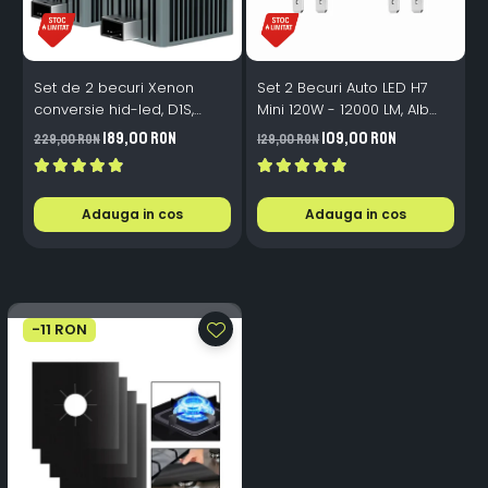
Set de 2 becuri Xenon
Set 2 Becuri Auto LED H7
conversie hid-led, D1S,
Mini 120W - 12000 LM, Alb
120W, 12.000lm, Canbus,
Rece 6500K, Canbus
189,00 RON
109,00 RON
229,00 RON
129,00 RON
3
Miez Cupru, Radiator
Integrat + Ventilator Răcire,
Aluminiu, Premium, Alb
Plug & Play, 12-18V
Rece
Adauga in cos
Adauga in cos
-11 RON