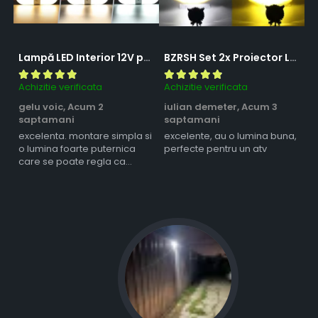
Lampă LED Interior 12V pentru Dubă, Camper și Rulotă - 180LED, 33 cm, 3 Temperaturii de Culoare, Intensitate Reglabilă, Iluminare Compartiment Marfă
BZRSH Set 2x Proiector LED Bufnita 50W Lupa 2 Faze Alb-Galben 12-24V Moto ATV
Achizitie verificata
Achizitie verificata
Ac
gelu voic,
Acum 2
iulian demeter,
Acum 3
m
saptamani
saptamani
s
excelenta. montare simpla si
excelente, au o lumina buna,
l
o lumina foarte puternica
perfecte pentru un atv
care se poate regla ca
intensitate