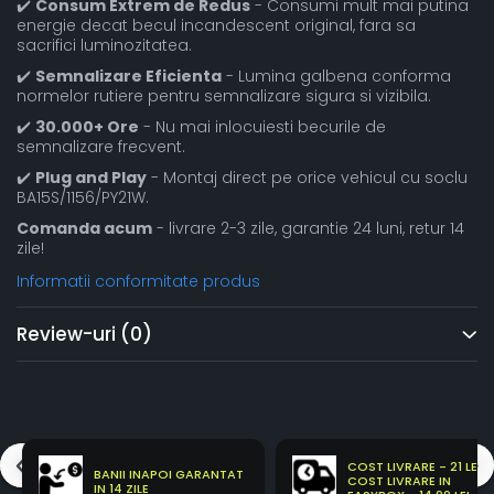
✔️
Consum Extrem de Redus
- Consumi mult mai putina
energie decat becul incandescent original, fara sa
sacrifici luminozitatea.
✔️
Semnalizare Eficienta
- Lumina galbena conforma
normelor rutiere pentru semnalizare sigura si vizibila.
✔️
30.000+ Ore
- Nu mai inlocuiesti becurile de
semnalizare frecvent.
✔️
Plug and Play
- Montaj direct pe orice vehicul cu soclu
BA15S/1156/PY21W.
Comanda acum
- livrare 2-3 zile, garantie 24 luni, retur 14
zile!
Informatii conformitate produs
Review-uri
(0)
COST LIVRARE - 21 LEI
BANII INAPOI GARANTAT
COST LIVRARE IN
IN 14 ZILE