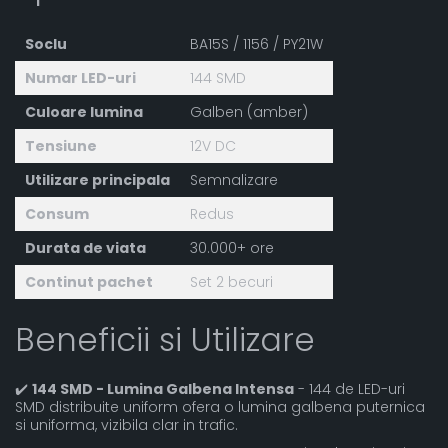
Soclu
BA15S / 1156 / PY21W
Numar LED-uri
144 SMD
Culoare lumina
Galben (amber)
Tensiune
12V DC
Utilizare principala
Semnalizare
Consum
Redus
Durata de viata
30.000+ ore
Continut pachet
Set 2 becuri
Beneficii si Utilizare
✔️
144 SMD - Lumina Galbena Intensa
- 144 de LED-uri
SMD distribuite uniform ofera o lumina galbena puternica
si uniforma, vizibila clar in trafic.