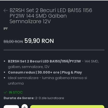
BZRSH Set 2 Becuri LED BA15S 1156
PY21W 144 SMD Galben
Semnalizare 12V
IPF
59,90 RON
89,00 RON
BZRSH Set 2 Becuri LED BA15S/1156/PY21W
- 144 SMD,
galben, semnalizare, 12V
Consum redus | 30.000+ ore | Plug & Play
Ideal semnalizare - lumina galbena intensa si
uniforma
IN STOC
Durata de livrare:
2-3 zile lucratoare