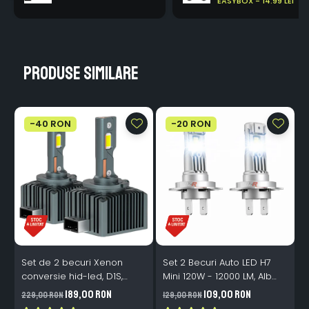
EASYBOX - 14.99 LEI
Produse similare
-40 RON
-20 RON
Set de 2 becuri Xenon
Set 2 Becuri Auto LED H7
conversie hid-led, D1S,
Mini 120W - 12000 LM, Alb
120W, 12.000lm, Canbus,
Rece 6500K, Canbus
189,00 RON
109,00 RON
229,00 RON
129,00 RON
3
Miez Cupru, Radiator
Integrat + Ventilator Răcire,