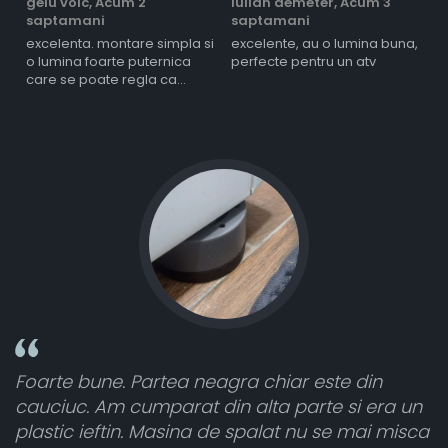
gelu voic,
Acum 2
iulian demeter,
Acum 3
m
saptamani
saptamani
s
excelenta. montare simpla si
excelente, au o lumina buna,
l
o lumina foarte puternica
perfecte pentru un atv
care se poate regla ca
intensitate
ste din
Toate sunt foarte luminoase și funcți
e si era un
atât de bine în curtea din spate. A pri
se mai misca
cele 8 bucati dar una nu a funcționat,