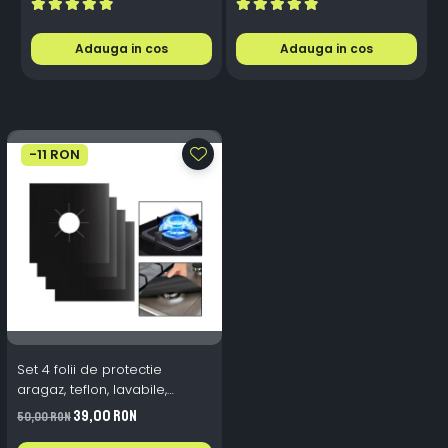
Aluminiu, Premium, Alb
Plug & Play, 12-18V
Rece
Adauga in cos
Adauga in cos
-11 RON
Set 4 folii de protectie
aragaz, teflon, lavabile,
reutilizabile, Negru/Gri
39,00 RON
50,00 RON