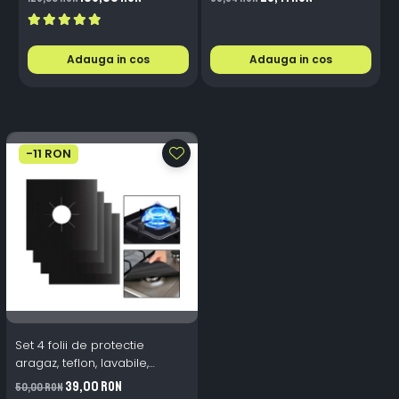
Integrat + Ventilator Răcire,
Plug & Play, 12-18V
Adauga in cos
Adauga in cos
-11 RON
Set 4 folii de protectie
aragaz, teflon, lavabile,
reutilizabile, Negru/Gri
39,00 RON
50,00 RON