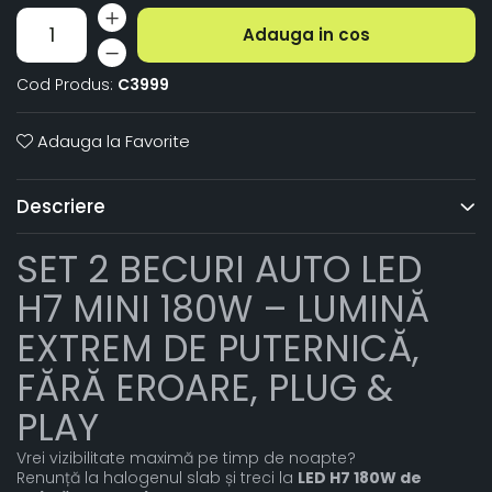
Adauga in cos
Cod Produs:
C3999
Adauga la Favorite
Descriere
SET 2 BECURI AUTO LED
H7 MINI 180W – LUMINĂ
EXTREM DE PUTERNICĂ,
FĂRĂ EROARE, PLUG &
PLAY
Vrei vizibilitate maximă pe timp de noapte?
Renunță la halogenul slab și treci la
LED H7 180W de