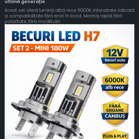
ultimă generație
.
Acest set oferă lumină albă rece 6000K, intensitate ridicată
și compatibilitate fără erori în bord. Montaj rapid, fără
polaritate, fără modificări.