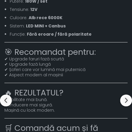
Putere:
180W / set
Tensiune:
12V
Culoare:
Alb rece 6000K
Sistem:
LED MINI + Canbus
Funcție:
Fără eroare / fără polaritate
🎯 Recomandat pentru:
✔ Upgrade faruri fază scurtă
✔ Upgrade fază lungă
✔ Șoferi care vor lumină mai puternică
✔ Aspect modern al mașinii
🔥 REZULTATUL?
Vizibilitate mai bună.
Conducere mai sigură.
Mașină cu look modern.
🛒 Comandă acum și fă