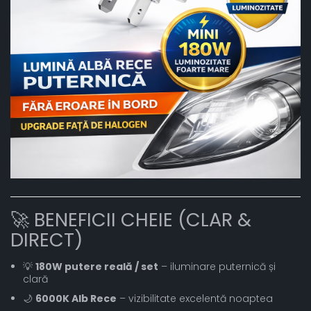
🚀 BENEFICII CHEIE (CLAR &
DIRECT)
💡
180W putere reală / set
– iluminare puternică și
clară
🌙
6000K Alb Rece
– vizibilitate excelentă noaptea