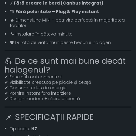
⚡
Fără eroare în bord (Canbus integrat)
🔌
Fără polaritate – Plug & Play instant
🔥 Dimensiune MINI – potrivire perfectă în majoritatea
farurilor
🔧 Instalare în câteva minute
🛡️ Durată de viață mult peste becurile halogen
💪 De ce sunt mai bune decât
halogenul?
✔ Fascicul mai concentrat
✔ Vizibilitate crescută pe ploaie și ceață
✔ Consum redus de energie
✔ Pornire instant fără întârziere
✔ Design modern + răcire eficientă
📌 SPECIFICAȚII RAPIDE
Tip soclu:
H7