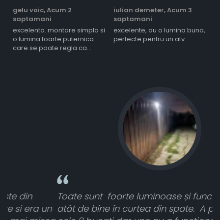
gelu voic,
Acum 2
iulian demeter,
Acum 3
m
saptamani
saptamani
s
excelenta. montare simpla si
excelente, au o lumina buna,
l
o lumina foarte puternica
perfecte pentru un atv
care se poate regla ca
intensitate
Toate sunt foarte luminoase și funcționează
n
atât de bine în curtea din spate. A primit toate