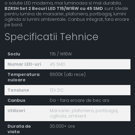
o solutie LED moderna, mai luminoasa si mai durabila.
BZRSH Set 2 Becuri LED T15/W16W cu 45 SMD
sunt ideale
pentru lumina de marsarier, plafoniera, portbagaj, lumini
oglinda si lumini ambientale. Canbus integrat, fara eroare
pe bord.
Specificatii Tehnice
Soclu
T15 / W16W
Numar LED-uri
45 SMD
Temperatura
6500K (alb rece)
culoare
Tensiune
12V DC
Canbus
Da - fara eroare de bec ars
Utilizari
Marsarier, plafoniera, portbagaj,
oglinda, ambient
Durata de
30.000+ ore
viata