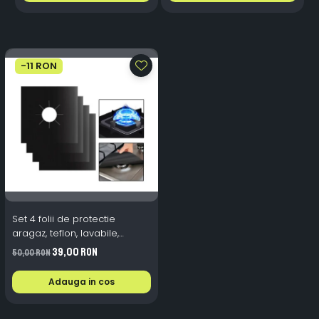
-11 RON
Set 4 folii de protectie
aragaz, teflon, lavabile,
reutilizabile, Negru/Gri
39,00 RON
50,00 RON
Adauga in cos