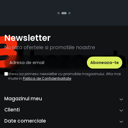
St
Newsletter
Nu rata ofertele si promotiile noastre
Vreau sa primesc newsletter cu promotiile magazinului. Afla mai
multe in
Politica de Confidentialitate
Magazinul meu
Clienti
Date comerciale