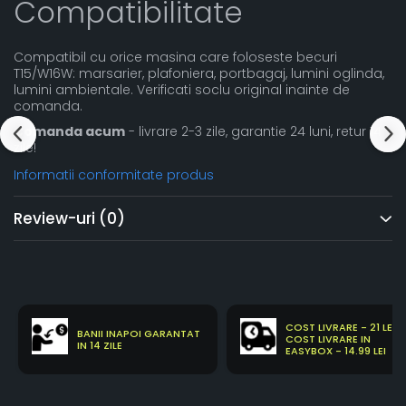
Compatibilitate
Compatibil cu orice masina care foloseste becuri
T15/W16W: marsarier, plafoniera, portbagaj, lumini oglinda,
lumini ambientale. Verificati soclu original inainte de
comanda.
Comanda acum
- livrare 2-3 zile, garantie 24 luni, retur 14
zile!
Informatii conformitate produs
Review-uri
(0)
COST LIVRARE - 21 LEI
BANII INAPOI GARANTAT
COST LIVRARE IN
IN 14 ZILE
EASYBOX - 14.99 LEI