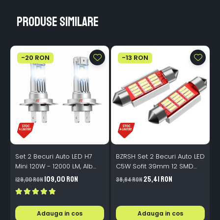
Produse similare
-20 RON
-13 RON
Set 2 Becuri Auto LED H7
BZRSH Set 2 Becuri Auto LED
Mini 120W - 12000 LM, Alb
C5W Sofit 39mm 12 SMD
Rece 6500K, Canbus
Canbus Fara Eroare
109,00 RON
25,41 RON
129,00 RON
38,64 RON
3
Integrat + Ventilator Răcire,
Plug & Play, 12-18V
Adauga in cos
Adauga in cos