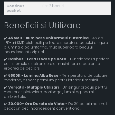
Continut
Set 2 becuri
pachet
Beneficii si Utilizare
✔️
45 SMD - Iluminare Uniforma si Puternica
- 45 de
LED-uri SMD distribuiti pe toata suprafata becului asigura
o lumina alba uniforma, mult superioara becului
incandescent original.
✔️
Canbus - Fara Eroare pe Bord
- Functioneaza perfect
cu sistemele electronice ale masinii fara a declansa
eroarea de bec ars.
✔️
6500K - Lumina Alba Rece
- Temperatura de culoare
moderna, aspect premium pentru interiorul masinii.
✔️
Versatil - Multiple Utilizari
- Un singur produs pentru
marsarier, plafoniera, portbagaj, lumini oglinda si
ambientale.
✔️
30.000+ Ore Durata de Viata
- De 30 de ori mai mult
decat un bec incandescent conventional.