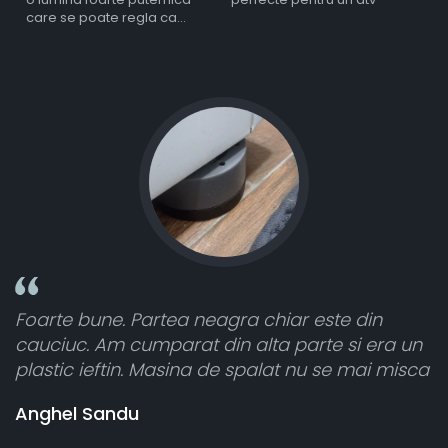
care se poate regla ca
intensitate
Foarte bune. Partea neagra chiar este din
To
cauciuc. Am cumparat din alta parte si era un
at
plastic ieftin. Masina de spalat nu se mai misca
ce
vâ
Anghel Sandu
ba