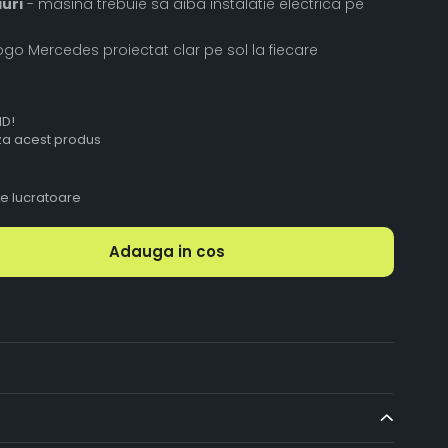
auri
- masina trebuie sa aiba instalatie electrica pe
ogo Mercedes proiectat clar pe sol la fiecare
ID!
aza acest produs
le lucratoare
Adauga in cos