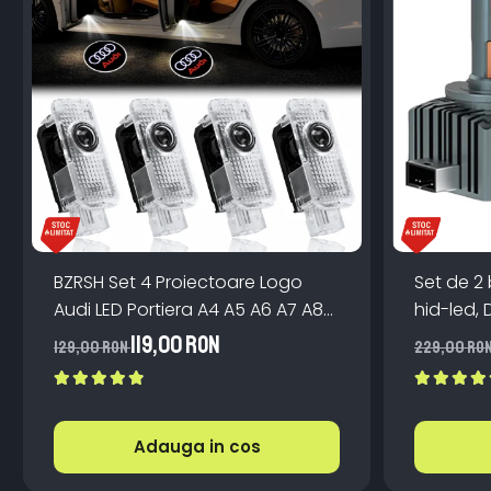
BZRSH Set 4 Proiectoare Logo
Set de 2
Audi LED Portiera A4 A5 A6 A7 A8
hid-led, 
Q3 Q5 Q7 - 12V 5W Plug & Play
Canbus, 
119,00 RON
129,00 RON
229,00 RO
Aluminiu
Adauga in cos