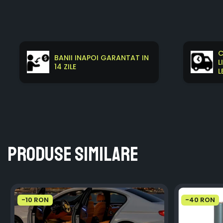
C
BANII INAPOI GARANTAT IN
L
14 ZILE
L
Produse similare
-10 RON
-40 RON