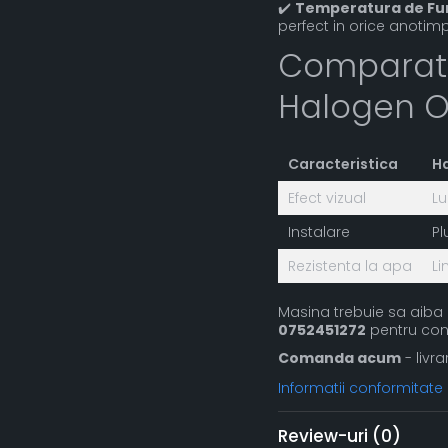
✔️
Temperatura de Fu
perfect in orice anotimp
Comparati
Halogen Or
Caracteristica
Ha
Efect vizual
Lu
Instalare
Pl
Rezistenta la apa
Li
Masina trebuie sa aiba i
0752451272
pentru con
Comanda acum
- livra
Informatii conformitate
Review-uri
(0)