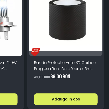
Mini 120W
Banda Protectie Auto 3D Carbon
0K,
Prag Usa Bara Bord 10cm x 5m
lator
Impermeabila
39,00 RON
49,00 RON
V
Adauga in cos