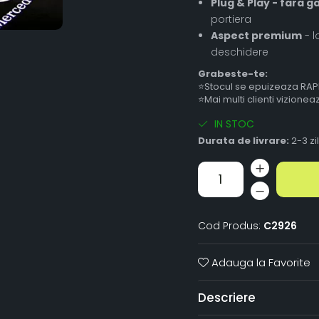
Plug & Play - fara g
portiera
Aspect premium
- l
deschidere
Grabeste-te:
⭐Stocul se epuizeaza RAP
⭐Mai multi clienti vizione
IN STOC
Durata de livrare:
2-3 zi
Cod Produs:
C2926
Adauga la Favorite
Descriere