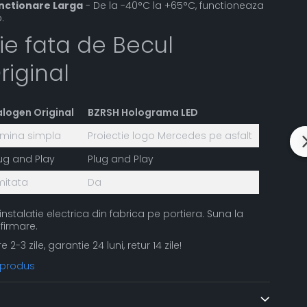
nctionare Larga
- De la -40°C la +65°C, functioneaza
.
e fata de Becul
iginal
logen Original
BZRSH Holograma LED
mina simpla
Proiectie logo Mercedes pe asfalt
ug and Play
Plug and Play
mitata
Da
nstalatie electrica din fabrica pe portiera. Suna la
firmare.
re 2-3 zile, garantie 24 luni, retur 14 zile!
 produs