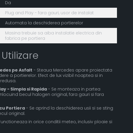
Da
Plug and Play - fara gauri, usor de instalat
Automata la deschiderea portierelor
Masina trebuie sa aiba instalatie electrica din
fabrica pe portiera
 Utilizare
edes pe Asfalt
- Steaua Mercedes apare proiectata
ere a portierelor. Efect de lux vizibil noaptea si in
 redusa.
lay - Simpla si Rapida
- Se monteaza in partea
 inlocuind becul halogen original, fara gauri si fara
cu Portiera
- Se aprind la deschiderea usii si se sting
cul original.
Functioneaza in orice conditii meteo, inclusiv ploaie si