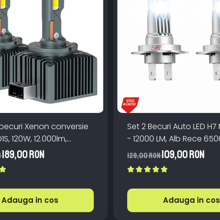
 becuri Xenon conversie
Set 2 Becuri Auto LED H7 
D1S, 120W, 12.000lm,
- 12000 LM, Alb Rece 650
Miez Cupru, Radiator
Canbus Integrat + Venti
189,00 RON
109,00 RON
N
129,00 RON
, Premium, Alb Rece
Răcire, Plug & Play, 12-18
Adauga in cos
Adauga in cos