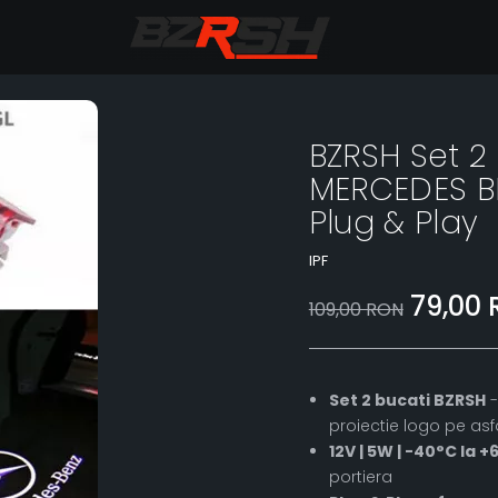
BZRSH Set 2
MERCEDES BE
Plug & Play
IPF
79,00
109,00 RON
Set 2 bucati BZRSH
-
proiectie logo pe asf
12V | 5W | -40°C la +
portiera