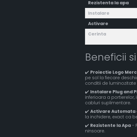
Rezistenta la apa
Instalare
Activare
Cerinta
Beneficii si
✔️
Proiectie Logo Merc
pe sol la fiecare deschid
conditii de luminozitate
✔️
Instalare Plug and P
inferioara a portierelor,
cabluri suplimentare.
✔️
Activare Automata 
la inchidere, exact ca be
✔️
Rezistente la Apa
- 
ninsoare.