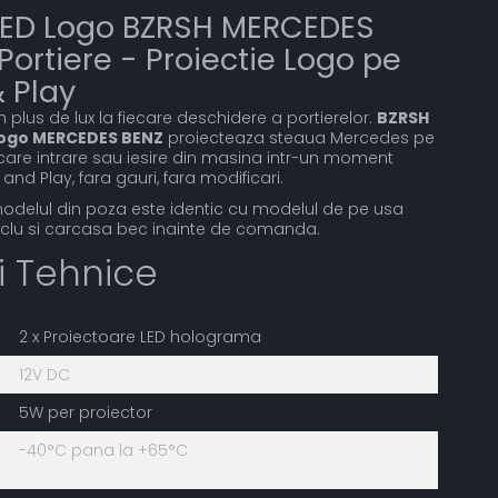
ED Logo BZRSH MERCEDES
Portiere - Proiectie Logo pe
& Play
plus de lux la fiecare deschidere a portierelor.
BZRSH
Logo MERCEDES BENZ
proiecteaza steaua Mercedes pe
ecare intrare sau iesire din masina intr-un moment
and Play, fara gauri, fara modificari.
modelul din poza este identic cu modelul de pe usa
clu si carcasa bec inainte de comanda.
ii Tehnice
2 x Proiectoare LED holograma
12V DC
5W per proiector
-40°C pana la +65°C