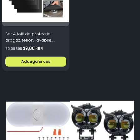
Set 4 folii de protectie
aragaz, teflon, lavabile,
reutilizabile, Negru/Gri
39,00 RON
50,00 RON
Adauga in cos