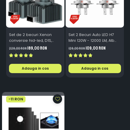
Set de 2 becuri Xenon
Set 2 Becuri Auto LED H7
conversie hid-led, D1S,
Mini 120W - 12000 LM, Alb
120W, 12.000lm, Canbus,
Rece 6500K, Canbus
189,00 RON
109,00 RON
229,00 RON
129,00 RON
3
Miez Cupru, Radiator
Integrat + Ventilator Răcire,
Aluminiu, Premium, Alb
Plug & Play, 12-18V
Rece
Adauga in cos
Adauga in cos
-11 RON