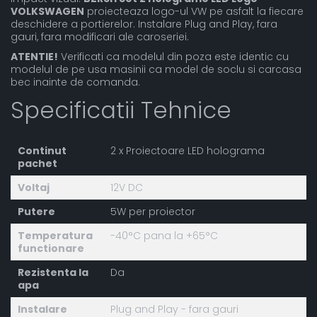
VOLKSWAGEN
proiecteaza logo-ul VW pe asfalt la fiecare
deschidere a portierelor. Instalare Plug and Play, fara
gauri, fara modificari ale caroseriei.
ATENTIE!
Verificati ca modelul din poza este identic cu
modelul de pe usa masinii ca model de soclu si carcasa
bec inainte de comanda.
Specificatii Tehnice
Continut
2 x Proiectoare LED holograma
pachet
Voltaj
12V DC
Putere
5W per proiector
Temperatura
-40°C pana la +65°C
functionare
Rezistenta la
Da
apa
Instalare
Plug and Play - fara gauri