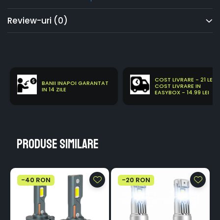
Review-uri
(0)
COST LIVRARE - 21 LEI
BANII INAPOI GARANTAT
COST LIVRARE IN
IN 14 ZILE
EASYBOX - 14.99 LEI
Produse similare
-40 RON
-20 RON