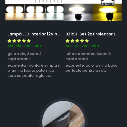
Lampă LED Interior 12V pentru Dubă, Camper și Rulotă - 180LED, 33 cm, 3 Temperaturii de Culoare, Intensitate Reglabilă, Iluminare Compartiment Marfă
BZRSH Set 2x Proiector LED Bufnita 50W Lupa 2 Faze Alb-Galben 12-24V Moto ATV
Achizitie verificata
Achizitie verificata
Ac
gelu voic,
Acum 2
iulian demeter,
Acum 3
m
saptamani
saptamani
s
excelenta. montare simpla si
excelente, au o lumina buna,
l
o lumina foarte puternica
perfecte pentru un atv
care se poate regla ca
intensitate