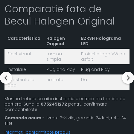
Comparatie fata de
Becul Halogen Original
Caracteristica
Halogen
BZRSH Holograma
Original
LED
Efect vizual
Lumina
Proiectie logo VW pe
simpla
asfalt
Instalare
Plug and Play
Plug and Play
Rezistenta la
Limitata
Da
apa
Masina trebuie sa aiba instalatie electrica din fabrica pe
portiera. Suna la
0752451272
pentru confirmare
compatibilitate.
Comanda acum
- livrare 2-3 zile, garantie 24 luni, retur 14
zile!
Informatii conformitate produs