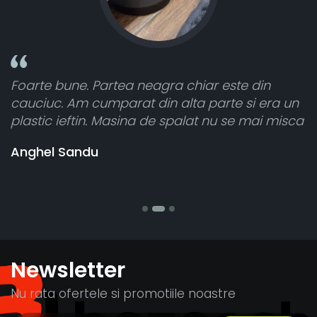
 din
Toate sunt foarte luminoase și funcțione
i era un
atât de bine în curtea din spate. A primit
mai misca
cele 8 bucati dar una nu a funcționat,
vânzătorul a răspuns rapid și a rambursa
banii pentru 1 bucata, Multumesc
Stefania Mihai
Newsletter
Nu rata ofertele si promotiile noastre