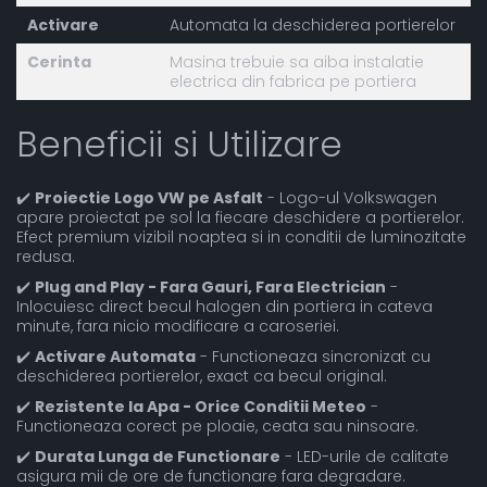
Activare
Automata la deschiderea portierelor
Cerinta
Masina trebuie sa aiba instalatie
electrica din fabrica pe portiera
Beneficii si Utilizare
✔️
Proiectie Logo VW pe Asfalt
- Logo-ul Volkswagen
apare proiectat pe sol la fiecare deschidere a portierelor.
Efect premium vizibil noaptea si in conditii de luminozitate
redusa.
✔️
Plug and Play - Fara Gauri, Fara Electrician
-
Inlocuiesc direct becul halogen din portiera in cateva
minute, fara nicio modificare a caroseriei.
✔️
Activare Automata
- Functioneaza sincronizat cu
deschiderea portierelor, exact ca becul original.
✔️
Rezistente la Apa - Orice Conditii Meteo
-
Functioneaza corect pe ploaie, ceata sau ninsoare.
✔️
Durata Lunga de Functionare
- LED-urile de calitate
asigura mii de ore de functionare fara degradare.