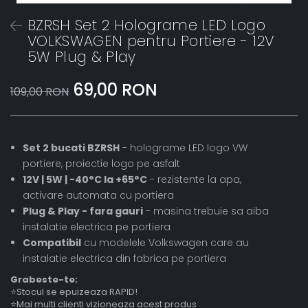
BZRSH Set 2 Holograme LED Logo
VOLKSWAGEN pentru Portiere - 12V
5W Plug & Play
69,00 RON
109,00 RON
Set 2 bucati BZRSH
- holograme LED logo VW
portiere, proiectie logo pe asfalt
12V | 5W | -40°C la +65°C
- rezistente la apa,
activare automata cu portiera
Plug & Play - fara gauri
- masina trebuie sa aiba
instalatie electrica pe portiera
Compatibil
cu modelele Volkswagen care au
instalatie electrica din fabrica pe portiera
Grabeste-te:
⭐Stocul se epuizeaza RAPID!
⭐Mai multi clienti vizioneaza acest produs