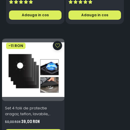
Aluminiu, Premium, Alb
P
Rece
Adauga in cos
Adauga in cos
-11 RON
Set 4 folii de protectie
aragaz, teflon, lavabile,
reutilizabile, Negru/Gri
39,00 RON
50,00 RON