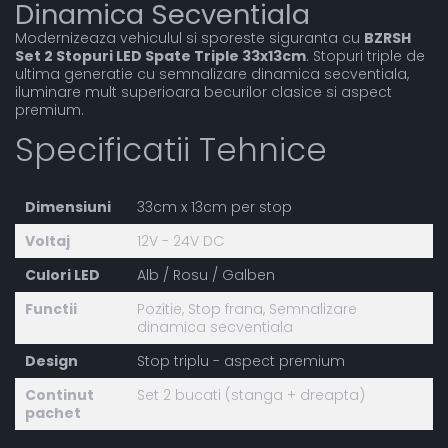
Dinamica Secventiala
Modernizeaza vehiculul si sporeste siguranta cu
BZRSH
Set 2 Stopuri LED Spate Triple 33x13cm
. Stopuri triple de
ultima generatie cu semnalizare dinamica secventiala,
iluminare mult superioara becurilor clasice si aspect
premium.
Specificatii Tehnice
Dimensiuni
33cm x 13cm per stop
Voltaj
12V - 24V DC
Culori LED
Alb / Rosu / Galben
Functii
Pozitie, Stop frana, Semnalizare
dinamica secventiala
Design
Stop triplu - aspect premium
Continut
Set 2 bucati (stanga + dreapta)
pachet