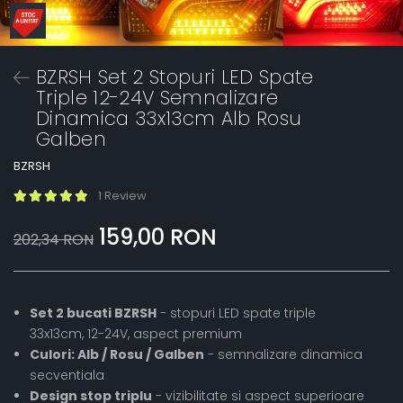
BZRSH Set 2 Stopuri LED Spate
Triple 12-24V Semnalizare
Dinamica 33x13cm Alb Rosu
Galben
BZRSH
1 Review
159,00 RON
202,34 RON
Set 2 bucati BZRSH
- stopuri LED spate triple
33x13cm, 12-24V, aspect premium
Culori: Alb / Rosu / Galben
- semnalizare dinamica
secventiala
Design stop triplu
- vizibilitate si aspect superioare