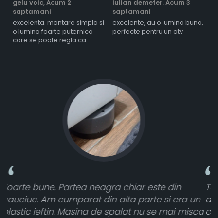
gelu voic,
Acum 2
iulian demeter,
Acum 3
m
saptamani
saptamani
s
excelenta. montare simpla si
excelente, au o lumina buna,
l
o lumina foarte puternica
perfecte pentru un atv
care se poate regla ca
intensitate
Toate sunt foarte luminoase și funcționează
a un
atât de bine în curtea din spate. A primit toat
misca
cele 8 bucati dar una nu a funcționat,