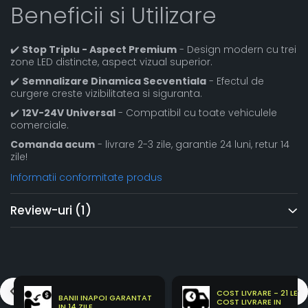
Beneficii si Utilizare
✔️
Stop Triplu - Aspect Premium
- Design modern cu trei
zone LED distincte, aspect vizual superior.
✔️
Semnalizare Dinamica Secventiala
- Efectul de
curgere creste vizibilitatea si siguranta.
✔️
12V-24V Universal
- Compatibil cu toate vehiculele
comerciale.
Comanda acum
- livrare 2-3 zile, garantie 24 luni, retur 14
zile!
Informatii conformitate produs
Review-uri
(1)
COST LIVRARE - 21 LEI
BANII INAPOI GARANTAT
COST LIVRARE IN
IN 14 ZILE