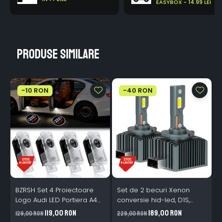
EASYBOX - 14.99 LEI
Produse similare
-10 RON
-40 RON
BZRSH Set 4 Proiectoare
Set de 2 becuri Xenon
S
Logo Audi LED Portiera A4
conversie hid-led, D1S,
M
A5 A6 A7 A8 Q3 Q5 Q7 - 12V
120W, 12.000lm, Canbus,
119,00 RON
189,00 RON
129,00 RON
229,00 RON
1
5W Plug & Play
Miez Cupru, Radiator
I