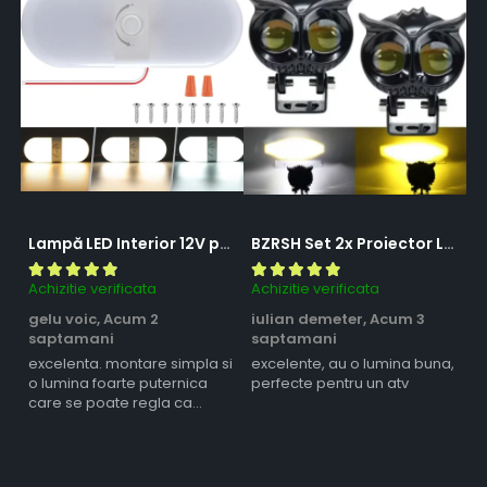
Lampă LED Interior 12V pentru Dubă, Camper și Rulotă - 180LED, 33 cm, 3 Temperaturii de Culoare, Intensitate Reglabilă, Iluminare Compartiment Marfă
BZRSH Set 2x Proiector LED Bufnita 50W Lupa 2 Faze Alb-Galben 12-24V Moto ATV
Achizitie verificata
Achizitie verificata
Ac
gelu voic,
Acum 2
iulian demeter,
Acum 3
m
saptamani
saptamani
s
excelenta. montare simpla si
excelente, au o lumina buna,
l
o lumina foarte puternica
perfecte pentru un atv
care se poate regla ca
intensitate