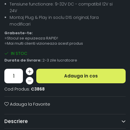
Tensiune functionare: 9-32V DC - compatibil 12V si
24V
Montaj Plug & Play in soclu D1S original, fara
modificari
Grabeste-te:
⭐Stocul se epuizeaza RAPID!
⭐Mai multi clienti vizioneaza acest produs
IN STOC
Durata de livrare:
2-3 zile lucratoare
Adauga in cos
Cod Produs:
C3868
Adauga la Favorite
Descriere