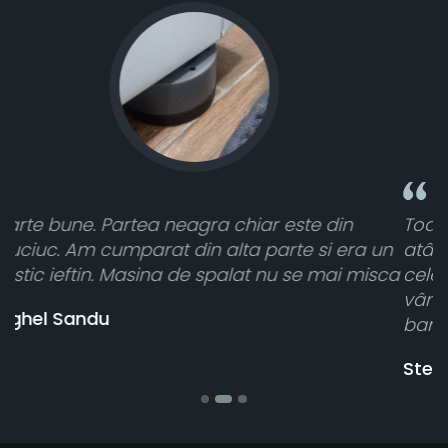
Toate sunt foarte luminoase și funcționează
un
atât de bine în curtea din spate. A primit toate
sca
cele 8 bucati dar una nu a funcționat,
vânzătorul a răspuns rapid și a rambursat
banii pentru 1 bucata, Multumesc
Stefania Mihai