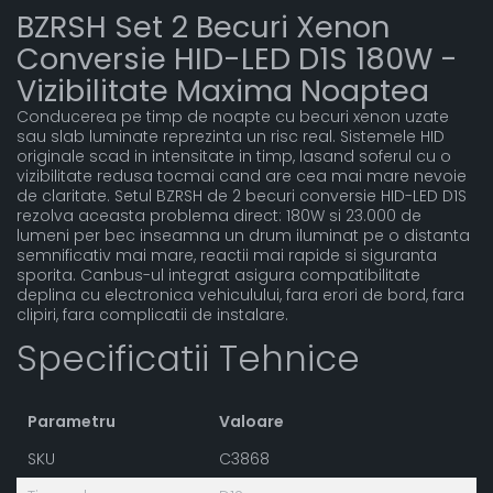
BZRSH Set 2 Becuri Xenon
Conversie HID-LED D1S 180W -
Vizibilitate Maxima Noaptea
Conducerea pe timp de noapte cu becuri xenon uzate
sau slab luminate reprezinta un risc real. Sistemele HID
originale scad in intensitate in timp, lasand soferul cu o
vizibilitate redusa tocmai cand are cea mai mare nevoie
de claritate. Setul BZRSH de 2 becuri conversie HID-LED D1S
rezolva aceasta problema direct: 180W si 23.000 de
lumeni per bec inseamna un drum iluminat pe o distanta
semnificativ mai mare, reactii mai rapide si siguranta
sporita. Canbus-ul integrat asigura compatibilitate
deplina cu electronica vehiculului, fara erori de bord, fara
clipiri, fara complicatii de instalare.
Specificatii Tehnice
Parametru
Valoare
SKU
C3868