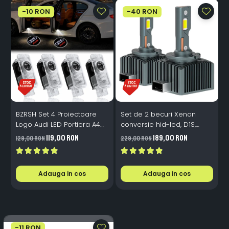
-10 RON
-40 RON
BZRSH Set 4 Proiectoare
Set de 2 becuri Xenon
S
Logo Audi LED Portiera A4
conversie hid-led, D1S,
M
A5 A6 A7 A8 Q3 Q5 Q7 - 12V
120W, 12.000lm, Canbus,
119,00 RON
189,00 RON
129,00 RON
229,00 RON
1
5W Plug & Play
Miez Cupru, Radiator
I
Aluminiu, Premium, Alb
P
Rece
Adauga in cos
Adauga in cos
-11 RON