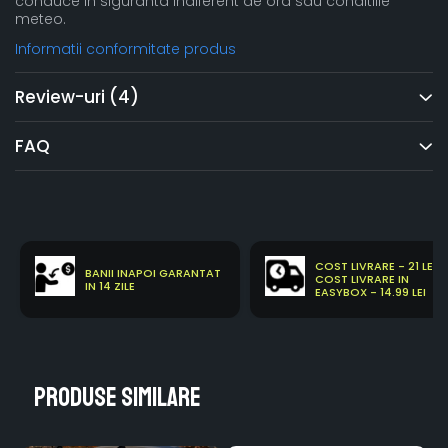
conduce in siguranta indiferent de ora sau conditiile
meteo.
Informatii conformitate produs
Review-uri
(4)
FAQ
COST LIVRARE - 21 LEI
BANII INAPOI GARANTAT
COST LIVRARE IN
IN 14 ZILE
EASYBOX - 14.99 LEI
Produse similare