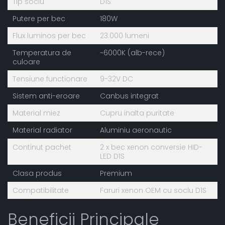
Tip soclu
D1S
Putere per bec
180W
Flux luminos per bec
23.000 lumeni
Temperatura de
~6000K (alb-rece)
culoare
Tensiune functionare
9-32V DC
Sistem anti-eroare
Canbus integrat
Material miez
Cupru inalta puritate
Material radiator
Aluminiu aeronautic
Continut pachet
2 x bec xenon conversie HID-
LED D1S
Clasa produs
Premium
Compatibilitate
Faruri xenon OEM cu soclu D1S
Beneficii Principale