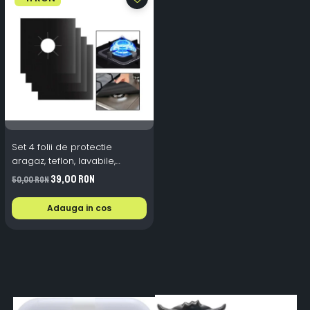
Set 4 folii de protectie
aragaz, teflon, lavabile,
reutilizabile, Negru/Gri
39,00 RON
50,00 RON
Adauga in cos