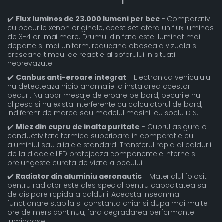
✔️
Flux luminos de 23.000 lumeni per bec
- Comparativ
cu becurile xenon originale, acest set ofera un flux luminos
de 3-4 ori mai mare. Drumul din fata este iluminat mai
departe si mai uniform, reducand oboseala vizuala si
crescand timpul de reactie al soferului in situatii
neprevazute.
✔️
Canbus anti-eroare integrat
- Electronica vehiculului
nu detecteaza nicio anomalie la instalarea acestor
becuri. Nu apar mesaje de eroare pe bord, becurile nu
clipesc si nu exista interferente cu calculatorul de bord,
indiferent de marca sau modelul masinii cu soclu D1S.
✔️
Miez din cupru de inalta puritate
- Cuprul asigura o
conductivitate termica superioara in comparatie cu
aluminiul sau aliajele standard. Transferul rapid al caldurii
de la diodele LED protejeaza componentele interne si
prelungeste durata de viata a becului.
✔️
Radiator din aluminiu aeronautic
- Materialul folosit
pentru radiator este ales special pentru capacitatea sa
de disipare rapida a caldurii. Aceasta inseamna
functionare stabila si constanta chiar si dupa mai multe
ore de mers continuu, fara degradarea performantei
luminoase.