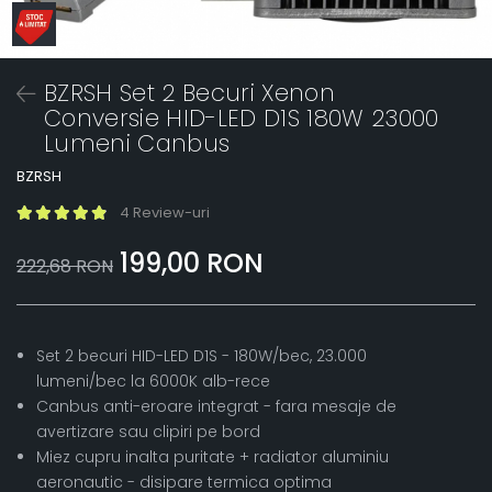
BZRSH Set 2 Becuri Xenon
Conversie HID-LED D1S 180W 23000
Lumeni Canbus
BZRSH
4 Review-uri
199,00 RON
222,68 RON
Set 2 becuri HID-LED D1S - 180W/bec, 23.000
lumeni/bec la 6000K alb-rece
Canbus anti-eroare integrat - fara mesaje de
avertizare sau clipiri pe bord
Miez cupru inalta puritate + radiator aluminiu
aeronautic - disipare termica optima