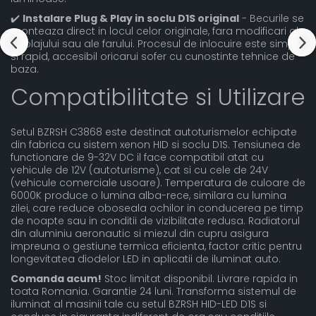
✔️
Instalare Plug & Play in soclu D1S original
- Becurile se
monteaza direct in locul celor originale, fara modificari ale
cablajului sau ale farului. Procesul de inlocuire este simplu
si rapid, accesibil oricarui sofer cu cunostinte tehnice de
baza.
Compatibilitate si Utilizare
Setul BZRSH C3868 este destinat autoturismelor echipate
din fabrica cu sistem xenon HID si soclu D1S. Tensiunea de
functionare de 9-32V DC il face compatibil atat cu
vehicule de 12V (autoturisme), cat si cu cele de 24V
(vehicule comerciale usoare). Temperatura de culoare de
6000K produce o lumina alba-rece, similara cu lumina
zilei, care reduce oboseala ochilor in conducerea pe timp
de noapte sau in conditii de vizibilitate redusa. Radiatorul
din aluminiu aeronautic si miezul din cupru asigura
impreuna o gestiune termica eficienta, factor critic pentru
longevitatea diodelor LED in aplicatii de iluminat auto.
Comanda acum!
Stoc limitat disponibil. Livrare rapida in
toata Romania. Garantie 24 luni. Transforma sistemul de
iluminat al masinii tale cu setul BZRSH HID-LED D1S si