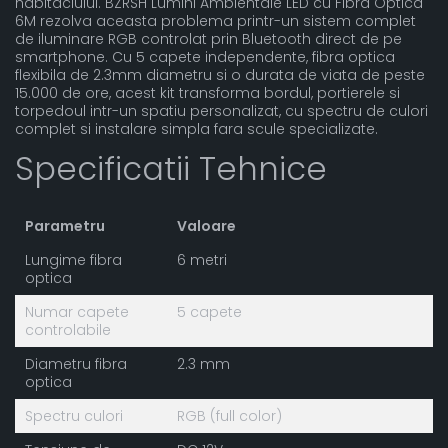
habitaclului. BZRSH Lumini Ambientale LED cu Fibra Optica
6M rezolva aceasta problema printr-un sistem complet
de iluminare RGB controlat prin Bluetooth direct de pe
smartphone. Cu 5 capete independente, fibra optica
flexibila de 2.3mm diametru si o durata de viata de peste
15.000 de ore, acest kit transforma bordul, portierele si
torpedoul intr-un spatiu personalizat, cu spectru de culori
complet si instalare simpla fara scule specializate.
Specificatii Tehnice
Parametru
Valoare
Lungime fibra
6 metri
optica
Numar capete
5 capete
controlabile
Diametru fibra
2.3 mm
optica
Spectru culori
RGB (full color)