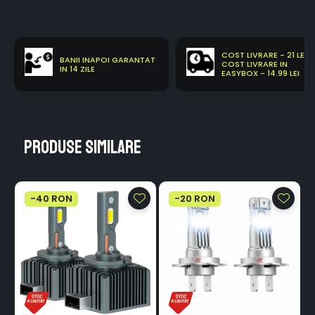
COST LIVRARE - 21 LEI
BANII INAPOI GARANTAT
COST LIVRARE IN
IN 14 ZILE
EASYBOX - 14.99 LEI
Produse similare
-40 RON
-20 RON