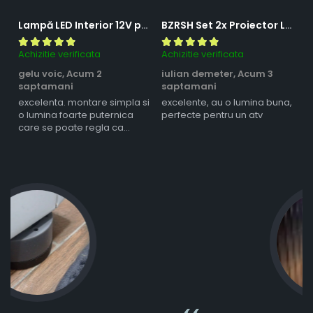
Lampă LED Interior 12V pentru Dubă, Camper și Rulotă - 180LED, 33 cm, 3 Temperaturii de Culoare, Intensitate Reglabilă, Iluminare Compartiment Marfă
BZRSH Set 2x Proiector LED Bufnita 50W Lupa 2 Faze Alb-Galben 12-24V Moto ATV
Achizitie verificata
Achizitie verificata
Ac
gelu voic,
Acum 2
iulian demeter,
Acum 3
m
saptamani
saptamani
s
excelenta. montare simpla si
excelente, au o lumina buna,
l
o lumina foarte puternica
perfecte pentru un atv
care se poate regla ca
intensitate