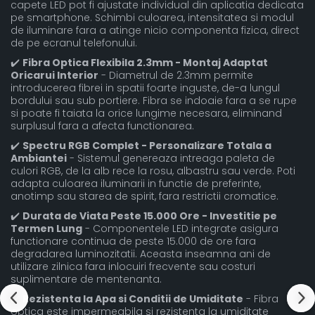
capete LED pot fi ajustate individual din aplicatia dedicata
pe smartphone. Schimbi culoarea, intensitatea si modul
de iluminare fara a atinge nicio componenta fizica, direct
de pe ecranul telefonului.
✔️
Fibra Optica Flexibila 2.3mm - Montaj Adaptat
Oricarui Interior
- Diametrul de 2.3mm permite
introducerea fibrei in spatii foarte inguste, de-a lungul
bordului sau sub portiere. Fibra se indoaie fara a se rupe
si poate fi taiata la orice lungime necesara, eliminand
surplusul fara a afecta functionarea.
✔️
Spectru RGB Complet - Personalizare Totala a
Ambiantei
- Sistemul genereaza intreaga paleta de
culori RGB, de la alb rece la rosu, albastru sau verde. Poti
adapta culoarea iluminarii in functie de preferinte,
anotimp sau starea de spirit, fara restrictii cromatice.
✔️
Durata de Viata Peste 15.000 Ore - Investitie pe
Termen Lung
- Componentele LED integrate asigura
functionare continua de peste 15.000 de ore fara
degradarea luminozitatii. Aceasta inseamna ani de
utilizare zilnica fara inlocuiri frecvente sau costuri
suplimentare de mentenanta.
✔️
Rezistenta la Apa si Conditii de Umiditate
- Fibra
optica este impermeabila si rezistenta la umiditate