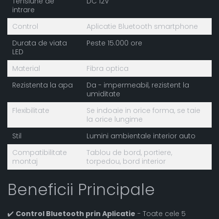
Tensiune de
DC 12V
intrare
Control
Aplicatie Bluetooth smartphone
Durata de viata
Peste 15.000 ore
LED
Material
Fibra optica
Rezistenta la apa
Da - impermeabil, rezistent la
umiditate
Flexibilitate
Se indoaie in orice forma, se taie
la orice lungime
Stil
Lumini ambientale interior auto
Compatibilitate
Tablou de bord, portiere,
montaj
torpedou, bord interior
Beneficii Principale
✔️
Control Bluetooth prin Aplicatie
- Toate cele 5