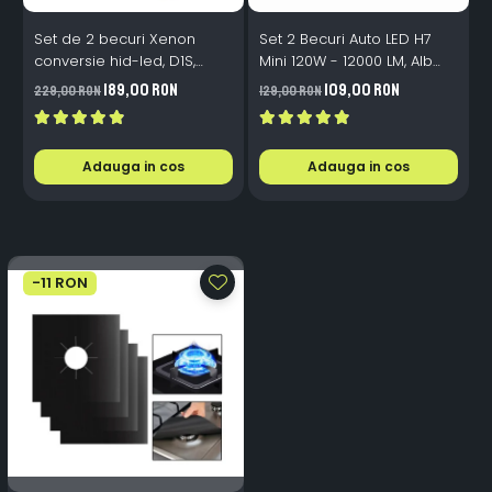
Set de 2 becuri Xenon
Set 2 Becuri Auto LED H7
conversie hid-led, D1S,
Mini 120W - 12000 LM, Alb
120W, 12.000lm, Canbus,
Rece 6500K, Canbus
189,00 RON
109,00 RON
229,00 RON
129,00 RON
3
Miez Cupru, Radiator
Integrat + Ventilator Răcire,
Aluminiu, Premium, Alb
Plug & Play, 12-18V
Rece
Adauga in cos
Adauga in cos
-11 RON