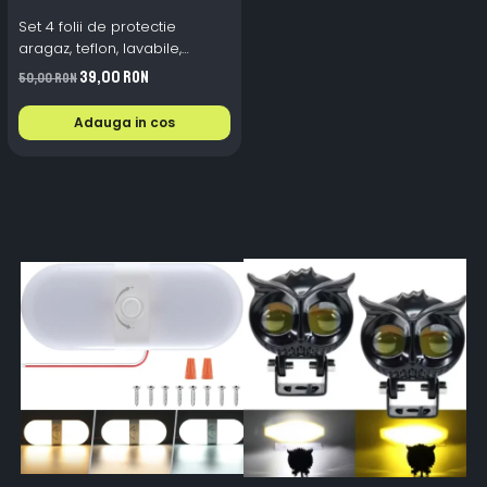
Set 4 folii de protectie
aragaz, teflon, lavabile,
reutilizabile, Negru/Gri
39,00 RON
50,00 RON
Adauga in cos