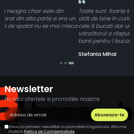
Toate sunt foarte luminoase și funcționează
 un
atât de bine în curtea din spate. A primit toate
isca
cele 8 bucati dar una nu a funcționat,
vânzătorul a răspuns rapid și a rambursat
banii pentru 1 bucata, Multumesc
Stefania Mihai
Newsletter
Nu rata ofertele si promotiile noastre
Vreau sa primesc newsletter cu promotiile magazinului. Afla mai
multe in
Politica de Confidentialitate