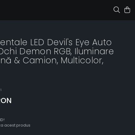
entale LED Devil's Eye Auto
 Ochi Demon RGB, Iluminare
ină & Camion, Multicolor,
i
RON
ID!
aza acest produs