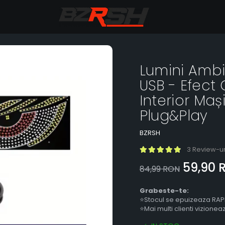
Lumini Ambi
USB - Efect
Interior Maș
Plug&Play
BZRSH
3 Review-ur
59,90 
84,99 RON
Grabeste-te:
⭐Stocul se epuizeaza RAP
⭐Mai multi clienti vizione