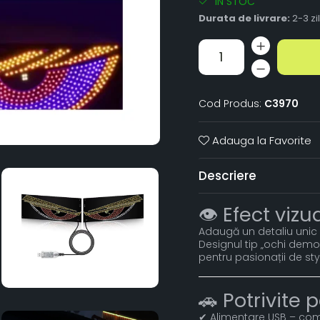
IN STOC
Durata de livrare:
2-3 zi
Cod Produs:
C3970
Adauga la Favorite
Descriere
👁️ Efect viz
Adaugă un detaliu unic i
Designul tip „ochi demo
pentru pasionații de styl
🚗 Potrivite
✔ Alimentare USB – comp