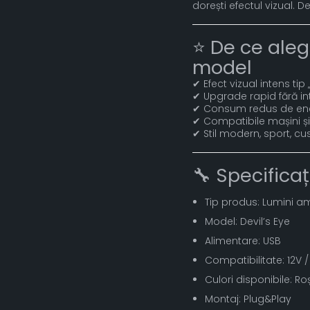
dorești efectul vizual. 
⭐ De ce aleg
model
✔ Efect vizual intens tip 
✔ Upgrade rapid fără in
✔ Consum redus de en
✔ Compatibile mașini 
✔ Stil modern, sport, c
🔧 Specificaț
Tip produs: Lumini a
Model: Devil’s Eye
Alimentare: USB
Compatibilitate: 12V 
Culori disponibile: Ro
Montaj: Plug&Play