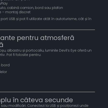
&Play
 auto, cabină camion, bord sau plafon
 – montaj discret
ort USB și pot fi utilizate atât în autoturisme, cât și în
brante pentru atmosferă
ă
oșu, albastru și portocaliu, luminile Devil’s Eye oferă un
v. Pot fi folosite pentru:
ă bord
elor
mplu în câteva secunde
sau modificări. Conectezi la USB și poziționezi unde