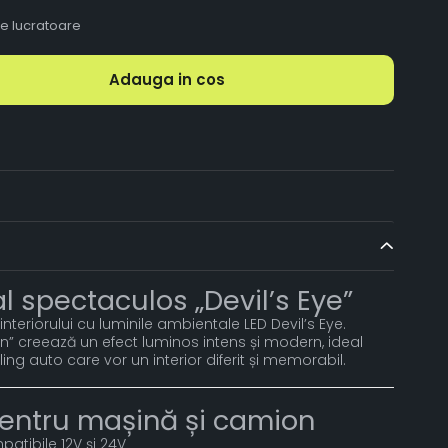
le lucratoare
Adauga in cos
ual spectaculos „Devil’s Eye”
nteriorului cu luminile ambientale LED Devil’s Eye.
n” creează un efect luminos intens și modern, ideal
ing auto care vor un interior diferit și memorabil.
 pentru mașină și camion
atibile 12V și 24V