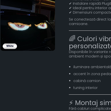
✔ Instalare rapidă Plug
✔ Ideal pentru interior
✔ Dimensiuni compacte
Se conectează direct la p
camioane.
🌈 Culori vi
personalizat
Disponibile în variante r
ambient modern și sporti
iluminare ambiental
accent în zona pedal
cabină camion
tuning interior
⚡ Montaj si
Fără cabluri complicate 