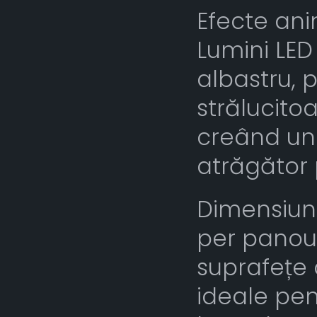
Efecte an
Lumini LED 
albastru, 
strălucito
creând un
atrăgător 
Dimensiun
per panou
suprafețe 
ideale pen