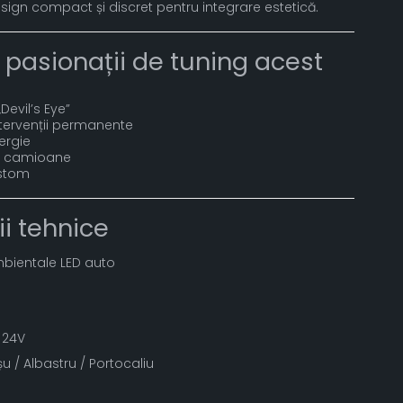
Design compact și discret pentru integrare estetică.
 pasionații de tuning acest
„Devil’s Eye”
tervenții permanente
ergie
și camioane
ustom
ii tehnice
mbientale LED auto
/ 24V
șu / Albastru / Portocaliu