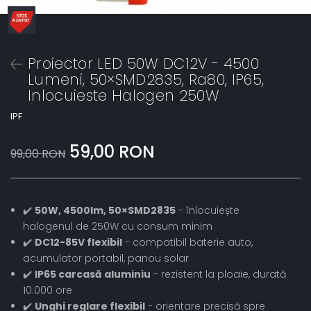
Proiector LED 50W DC12V - 4500
Lumeni, 50×SMD2835, Ra80, IP65,
Inlocuieste Halogen 250W
IPF
59,00 RON
99,00 RON
✔️
50W, 4500lm, 50×SMD2835
- înlocuiește
halogenul de 250W cu consum minim
✔️
DC12-85V flexibil
- compatibil baterie auto,
acumulator portabil, panou solar
✔️
IP65 carcasă aluminiu
- rezistent la ploaie, durată
10.000 ore
✔️
Unghi reglare flexibil
- orientare precisă spre