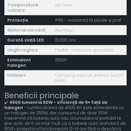
Temperatură
Alb rece
culoare
Protecție
IP65 - rezistentă la ploaie și praf
Material carcasă
Aluminiu
Durată viață LED
10.000 ore
Unghi reglare
Flexibil - orientare ajustabilă
Echivalent
250W
halogen
Utilizare
Camping, pescuit, exterior, lucrări
teren
Beneficii principale
✔️
4500 lumeni la 50W - eficiență de 5× față de
halogen
- Luminozitatea de 4500 lm este echivalentă cu
un halogen de 250W, dar consumul de doar 50W
înseamnă că bateria auto sau acumulatorul portabil te
ține activ de 5 ori mai mult. La o baterie auto standard de
60Ah, proiectorul funcționează 12-14 ore fără a descărca