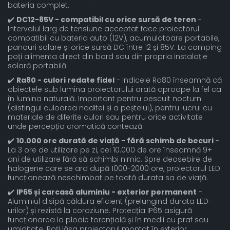
bateria complet.
✔️
DC12-85V - compatibil cu orice sursă de teren
-
Intervalul larg de tensiune acceptat face proiectorul
compatibil cu bateria auto (12V), acumulatoare portabile,
panouri solare și orice sursă DC între 12 și 85V. La camping
poți alimenta direct din bord sau din propria instalație
solară portabilă.
✔️
Ra80 - culori redate fidel
- Indicele Ra80 înseamnă că
obiectele sub lumina proiectorului arată aproape la fel ca
în lumina naturală. Important pentru pescuit nocturn
(distingui culoarea naditei și a peștelui), pentru lucrul cu
materiale de diferite culori sau pentru orice activitate
unde percepția cromatică contează.
✔️
10.000 ore durată de viață - fără schimb de becuri
-
La 3 ore de utilizare pe zi, cei 10.000 de ore înseamnă 9+
ani de utilizare fără să schimbi nimic. Spre deosebire de
halogene care se ard după 1000-2000 ore, proiectorul LED
funcționează neschimbat pe toată durata sa de viață.
✔️
IP65 și carcasă aluminiu - exterior permanent
-
Aluminiul disipă căldura eficient (prelungind durata LED-
urilor) și rezistă la coroziune. Protecția IP65 asigură
funcționarea la ploaie torențială și în medii cu praf sau
umiditate. Poți lăsa proiectorul montat în exterior