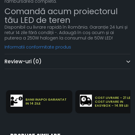
rambursarea completă.
Comandă acum proiectorul
tău LED de teren
Disponibil cu livrare rapidă în România. Garanție 24 luni și
retur 14 zile fără condiții -. Adaugă în coș acum și ai
puterea a 250W halogen la consumul de 50W LED!
Informatii conformitate produs
Review-uri
(0)
COST LIVRARE - 21 LEI
BANII INAPOI GARANTAT
COST LIVRARE IN
IN 14 ZILE
EASYBOX - 14.99 LEI