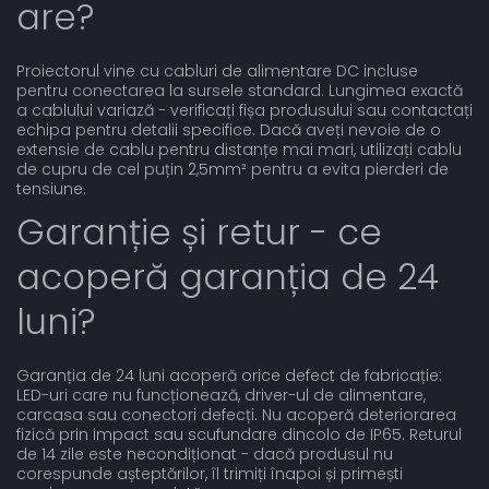
are?
Proiectorul vine cu cabluri de alimentare DC incluse
pentru conectarea la sursele standard. Lungimea exactă
a cablului variază - verificați fișa produsului sau contactați
echipa pentru detalii specifice. Dacă aveți nevoie de o
extensie de cablu pentru distanțe mai mari, utilizați cablu
de cupru de cel puțin 2,5mm² pentru a evita pierderi de
tensiune.
Garanție și retur - ce
acoperă garanția de 24
luni?
Garanția de 24 luni acoperă orice defect de fabricație:
LED-uri care nu funcționează, driver-ul de alimentare,
carcasa sau conectori defecți. Nu acoperă deteriorarea
fizică prin impact sau scufundare dincolo de IP65. Returul
de 14 zile este necondiționat - dacă produsul nu
corespunde așteptărilor, îl trimiți înapoi și primești