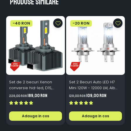
Produse similare
-40 RON
-20 RON
Set de 2 becuri Xenon
Set 2 Becuri Auto LED H7
conversie hid-led, D1S,
Mini 120W - 12000 LM, Alb
120W, 12.000lm, Canbus,
Rece 6500K, Canbus
189,00 RON
109,00 RON
229,00 RON
129,00 RON
3
Miez Cupru, Radiator
Integrat + Ventilator Răcire,
Aluminiu, Premium, Alb
Plug & Play, 12-18V
Rece
Adauga in cos
Adauga in cos