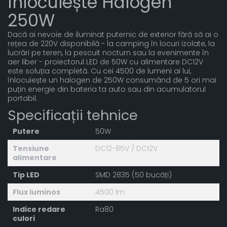
Înlocuiește Halogen
250W
Dacă ai nevoie de iluminat puternic de exterior fără să ai o
rețea de 220V disponibilă - la camping în locuri izolate, la
lucrări pe teren, la pescuit nocturn sau la evenimente în
aer liber - proiectorul LED de 50W cu alimentare DC12V
este soluția completă. Cu cei 4500 de lumeni ai lui,
înlocuiește un halogen de 250W consumând de 5 ori mai
puțin energie din bateria ta auto sau din acumulatorul
portabil.
Specificații tehnice
Putere
50W
Tensiune
DC12-85V / DC12V
alimentare
Tip LED
SMD 2835 (50 bucăți)
Flux luminos
4500 lm
Indice redare
Ra80
culori