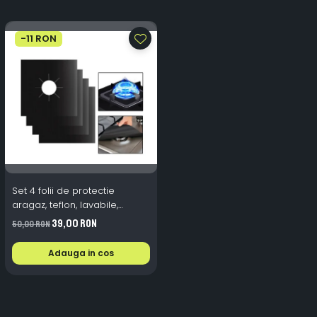
-11 RON
Set 4 folii de protectie
aragaz, teflon, lavabile,
reutilizabile, Negru/Gri
39,00 RON
50,00 RON
Adauga in cos