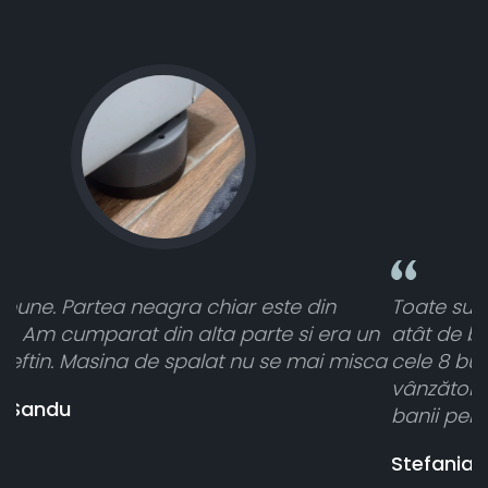
Toate sunt foarte luminoase și funcționează
n
atât de bine în curtea din spate. A primit toate
ca
cele 8 bucati dar una nu a funcționat,
vânzătorul a răspuns rapid și a rambursat
banii pentru 1 bucata, Multumesc
Stefania Mihai