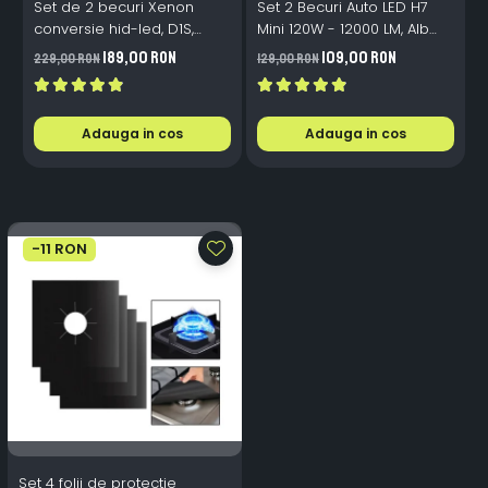
Set de 2 becuri Xenon
Set 2 Becuri Auto LED H7
conversie hid-led, D1S,
Mini 120W - 12000 LM, Alb
120W, 12.000lm, Canbus,
Rece 6500K, Canbus
189,00 RON
109,00 RON
229,00 RON
129,00 RON
3
Miez Cupru, Radiator
Integrat + Ventilator Răcire,
Aluminiu, Premium, Alb
Plug & Play, 12-18V
Rece
Adauga in cos
Adauga in cos
-11 RON
Set 4 folii de protectie