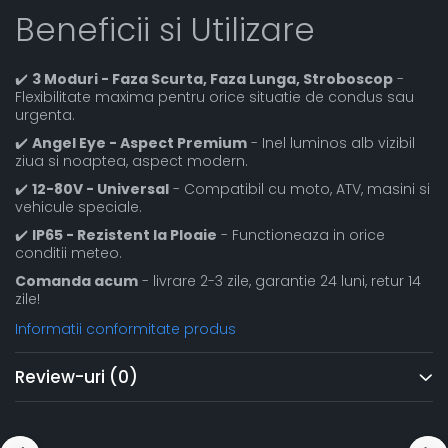
Beneficii si Utilizare
✔️
3 Moduri - Faza Scurta, Faza Lunga, Stroboscop
-
Flexibilitate maxima pentru orice situatie de condus sau
urgenta.
✔️
Angel Eye - Aspect Premium
- Inel luminos alb vizibil
ziua si noaptea, aspect modern.
✔️
12-80V - Universal
- Compatibil cu moto, ATV, masini si
vehicule speciale.
✔️
IP65 - Rezistent la Ploaie
- Functioneaza in orice
conditii meteo.
Comanda acum
- livrare 2-3 zile, garantie 24 luni, retur 14
zile!
Informatii conformitate produs
Review-uri
(0)