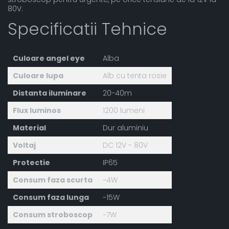
80V.
Specificatii Tehnice
Culoare angel eye
Alba
Culoare lupa
Alb cu tenta rosie
Distanta iluminare
20-40m
Flux luminos
1200 lumeni
Material
Dur aluminiu
Voltaj
DC 12V - 80V
Protectie
IP65
Consum faza scurta
~4W
Consum faza lunga
~15W
Consum stroboscop
~7W