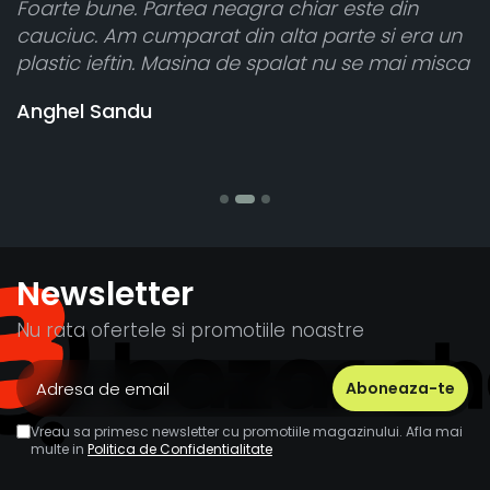
iar este din
Toate sunt foarte luminoase și f
 parte si era un
atât de bine în curtea din spate. 
t nu se mai misca
cele 8 bucati dar una nu a funcțio
vânzătorul a răspuns rapid și a 
banii pentru 1 bucata, Multumesc
Stefania Mihai
Newsletter
Nu rata ofertele si promotiile noastre
Vreau sa primesc newsletter cu promotiile magazinului. Afla mai
multe in
Politica de Confidentialitate