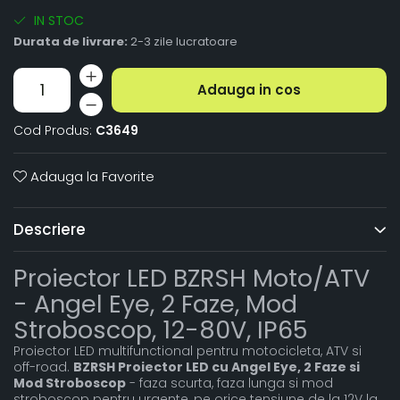
IN STOC
Durata de livrare:
2-3 zile lucratoare
Adauga in cos
Cod Produs:
C3649
Adauga la Favorite
Descriere
Proiector LED BZRSH Moto/ATV
- Angel Eye, 2 Faze, Mod
Stroboscop, 12-80V, IP65
Proiector LED multifunctional pentru motocicleta, ATV si
off-road.
BZRSH Proiector LED cu Angel Eye, 2 Faze si
Mod Stroboscop
- faza scurta, faza lunga si mod
stroboscop pentru urgente, pe orice tensiune de la 12V la