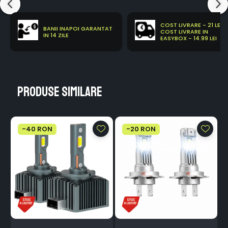
COST LIVRARE - 21 LEI
BANII INAPOI GARANTAT
COST LIVRARE IN
IN 14 ZILE
EASYBOX - 14.99 LEI
Produse similare
-40 RON
-20 RON