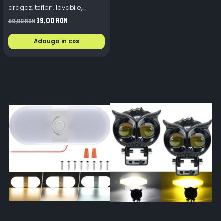
aragaz, teflon, lavabile,
reutilizabile, Negru/Gri
39,00 RON
50,00 RON
Adauga in cos