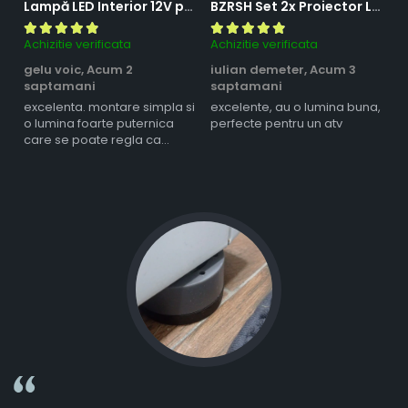
Lampă LED Interior 12V pentru Dubă, Camper și Rulotă - 180LED, 33 cm, 3 Temperaturii de Culoare, Intensitate Reglabilă, Iluminare Compartiment Marfă
BZRSH Set 2x Proiector LED Bufnita 50W Lupa 2 Faze Alb-Galben 12-24V Moto ATV
Achizitie verificata
Achizitie verificata
Ac
gelu voic,
Acum 2
iulian demeter,
Acum 3
m
saptamani
saptamani
s
excelenta. montare simpla si
excelente, au o lumina buna,
l
o lumina foarte puternica
perfecte pentru un atv
care se poate regla ca
intensitate