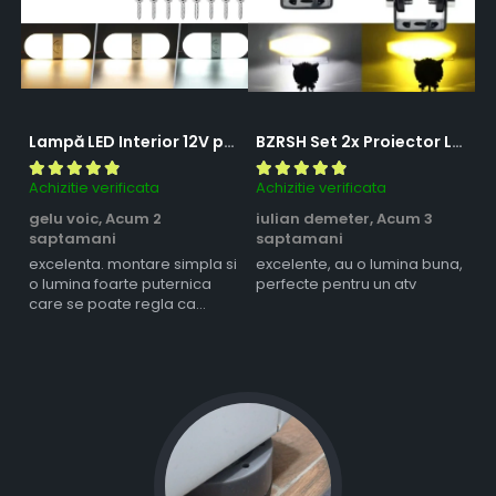
Lampă LED Interior 12V pentru Dubă, Camper și Rulotă - 180LED, 33 cm, 3 Temperaturii de Culoare, Intensitate Reglabilă, Iluminare Compartiment Marfă
BZRSH Set 2x Proiector LED Bufnita 50W Lupa 2 Faze Alb-Galben 12-24V Moto ATV
Achizitie verificata
Achizitie verificata
Ac
gelu voic,
Acum 2
iulian demeter,
Acum 3
m
saptamani
saptamani
s
excelenta. montare simpla si
excelente, au o lumina buna,
l
o lumina foarte puternica
perfecte pentru un atv
care se poate regla ca
intensitate