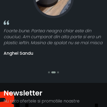
eagra chiar este din
Toate sunt foarte lumino
din alta parte si era un
atât de bine în curtea din
 de spalat nu se mai misca
cele 8 bucati dar una nu 
vânzătorul a răspuns rap
banii pentru 1 bucata, M
Stefania Mihai
Newsletter
Nu rata ofertele si promotiile noastre