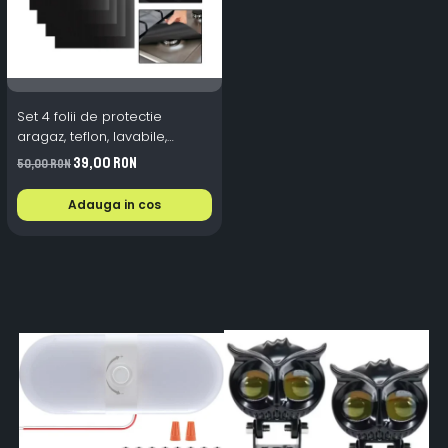
Set 4 folii de protectie
aragaz, teflon, lavabile,
reutilizabile, Negru/Gri
39,00 RON
50,00 RON
Adauga in cos