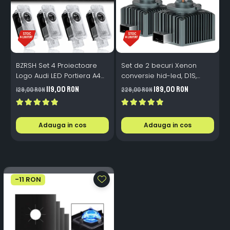
BZRSH Set 4 Proiectoare
Set de 2 becuri Xenon
S
Logo Audi LED Portiera A4
conversie hid-led, D1S,
M
A5 A6 A7 A8 Q3 Q5 Q7 - 12V
120W, 12.000lm, Canbus,
119,00 RON
189,00 RON
129,00 RON
229,00 RON
1
5W Plug & Play
Miez Cupru, Radiator
I
Aluminiu, Premium, Alb
P
Rece
Adauga in cos
Adauga in cos
-11 RON