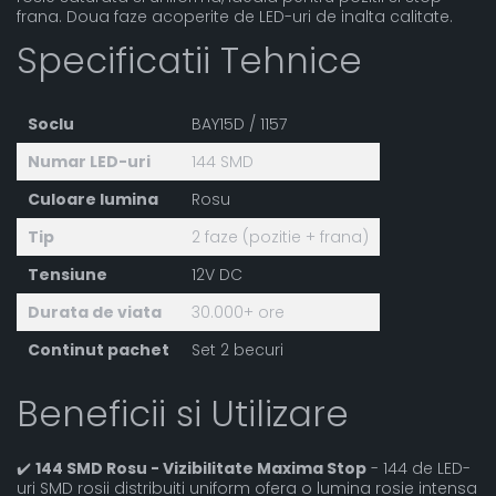
frana. Doua faze acoperite de LED-uri de inalta calitate.
Specificatii Tehnice
Soclu
BAY15D / 1157
Numar LED-uri
144 SMD
Culoare lumina
Rosu
Tip
2 faze (pozitie + frana)
Tensiune
12V DC
Durata de viata
30.000+ ore
Continut pachet
Set 2 becuri
Beneficii si Utilizare
✔️
144 SMD Rosu - Vizibilitate Maxima Stop
- 144 de LED-
uri SMD rosii distribuiti uniform ofera o lumina rosie intensa