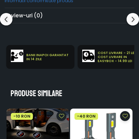
Informatii conformitate produs
Review-uri
(0)
COST LIVRARE - 21 LEI
BANII INAPOI GARANTAT
COST LIVRARE IN
IN 14 ZILE
EASYBOX - 14.99 LEI
Produse similare
-10 RON
-40 RON