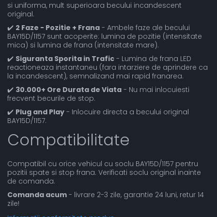
si uniforma, mult superioara becului incandescent
original.
✔️
2 Faze - Pozitie + Frana
- Ambele faze ale becului
BAY15D/1157 sunt acoperite: lumina de pozitie (intensitate
mica) si lumina de frana (intensitate mare).
✔️
Siguranta Sporita in Trafic
- Lumina de frana LED
reactioneaza instantaneu (fara intarziere de aprindere ca
la incandescent), semnalizand mai rapid franarea.
✔️
30.000+ Ore Durata de Viata
- Nu mai inlocuiesti
frecvent becurile de stop.
✔️
Plug and Play
- Inlocuire directa a becului original
BAY15D/1157.
Compatibilitate
Compatibil cu orice vehicul cu soclu BAY15D/1157 pentru
pozitii spate si stop frana. Verificati soclu original inainte
de comanda.
Comanda acum
- livrare 2-3 zile, garantie 24 luni, retur 14
zile!