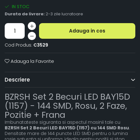
IN STOC
Durata de livrare:
2-3 zile lucratoare
Adauga in cos
Cod Produs:
C3529
Adauga la Favorite
Descriere
BZRSH Set 2 Becuri LED BAY15D
(1157) - 144 SMD, Rosu, 2 Faze,
Pozitie + Frana
Imbunatateste siguranta si aspectul masinii tale cu
BZRSH Set 2 Becuri LED BAY15D (1157) cu 144 SMD Rosu
.
Densitate mare de 144 puncte LED SMD pentru o lumina
rosie saturata si uniforma, ideala pentru pozitii si stop