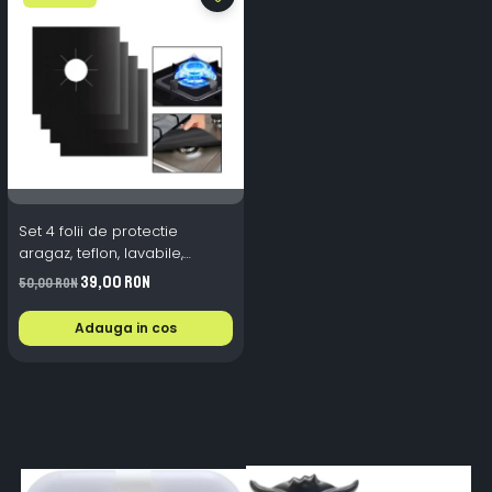
Set 4 folii de protectie
aragaz, teflon, lavabile,
reutilizabile, Negru/Gri
39,00 RON
50,00 RON
Adauga in cos