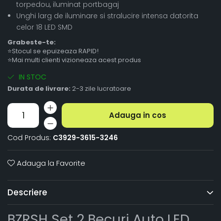
torpedou, iluminat portbagaj
Unghi larg de iluminare si stralucire intensa datorita
celor 18 LED SMD
Grabeste-te:
⭐Stocul se epuizeaza RAPID!
⭐Mai multi clienti vizioneaza acest produs
IN STOC
Durata de livrare:
2-3 zile lucratoare
Adauga in cos
Cod Produs:
C3929-3615-3246
Adauga la Favorite
Descriere
BZRSH Set 2 Becuri Auto LED