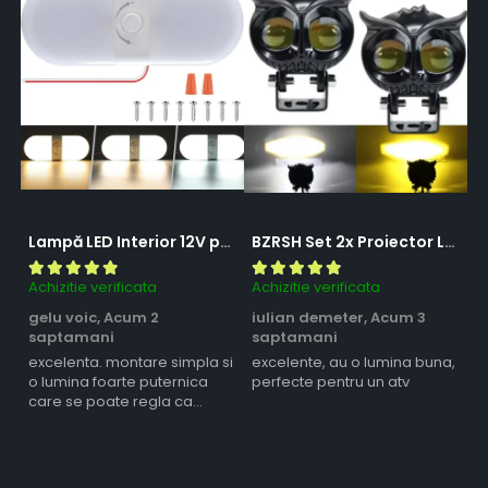
Lampă LED Interior 12V pentru Dubă, Camper și Rulotă - 180LED, 33 cm, 3 Temperaturii de Culoare, Intensitate Reglabilă, Iluminare Compartiment Marfă
BZRSH Set 2x Proiector LED Bufnita 50W Lupa 2 Faze Alb-Galben 12-24V Moto ATV
Achizitie verificata
Achizitie verificata
Ac
gelu voic,
Acum 2
iulian demeter,
Acum 3
m
saptamani
saptamani
s
excelenta. montare simpla si
excelente, au o lumina buna,
l
o lumina foarte puternica
perfecte pentru un atv
care se poate regla ca
intensitate