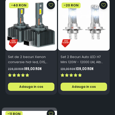
-40 RON
-20 RON
Set de 2 becuri Xenon
Set 2 Becuri Auto LED H7
conversie hid-led, D1S,
Mini 120W - 12000 LM, Alb
120W, 12.000lm, Canbus,
Rece 6500K, Canbus
189,00 RON
109,00 RON
229,00 RON
129,00 RON
3
Miez Cupru, Radiator
Integrat + Ventilator Răcire,
Aluminiu, Premium, Alb
Plug & Play, 12-18V
Rece
Adauga in cos
Adauga in cos
-11 RON