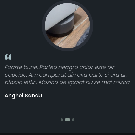
este din
Toate sunt foarte luminoase și funcț
te si era un
atât de bine în curtea din spate. A pr
u se mai misca
cele 8 bucati dar una nu a funcționat,
vânzătorul a răspuns rapid și a ramb
banii pentru 1 bucata, Multumesc
Stefania Mihai