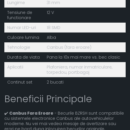
Lungime
31 mm
Tensiune de
12 V
functionare
Numar LED-uri
18 SMD
Culoare lumina
Alba
Tehnologie
Canbus (fara eroare)
Durata de viata
Pana la 10x mai mare vs. bec clasic
Aplicatii
Plafoniera, numar inmatriculare,
torpedou, portbagaj
Continut set
2 bucati
Beneficii Principale
✔️
Canbus Fara Eroare
- Becurile BZRSH sunt compatibile
cu sistemele electronice Canbus ale autovehiculelor
moderne. Nu vei mai vedea mesaje de avertizare sau
erori pe bord dupa inlocuirea becurilor originale,