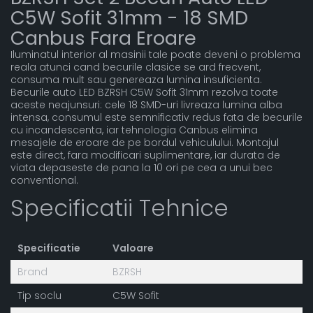
C5W Sofit 31mm - 18 SMD
Canbus Fara Eroare
Iluminatul interior al masinii tale poate deveni o problema
reala atunci cand becurile clasice se ard frecvent,
consuma mult sau genereaza lumina insuficienta.
Becurile auto LED BZRSH C5W Sofit 31mm rezolva toate
aceste neajunsuri: cele 18 SMD-uri livreaza lumina alba
intensa, consumul este semnificativ redus fata de becurile
cu incandescenta, iar tehnologia Canbus elimina
mesajele de eroare de pe bordul vehiculului. Montajul
este direct, fara modificari suplimentare, iar durata de
viata depaseste de pana la 10 ori pe cea a unui bec
conventional.
Specificatii Tehnice
Specificatie
Valoare
Brand
BZRSH
Tip soclu
C5W Sofit