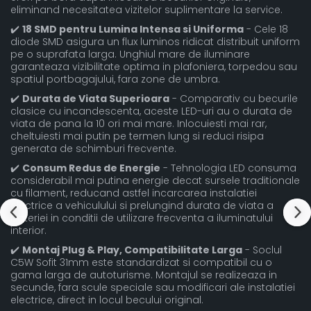
eliminand necesitatea vizitelor suplimentare la service.
✔️
18 SMD pentru Lumina Intensa si Uniforma
- Cele 18
diode SMD asigura un flux luminos ridicat distribuit uniform
pe o suprafata larga. Unghiul mare de iluminare
garanteaza vizibilitate optima in plafoniera, torpedou sau
spatiul portbagajului, fara zone de umbra.
✔️
Durata de Viata Superioara
- Comparativ cu becurile
clasice cu incandescenta, aceste LED-uri au o durata de
viata de pana la 10 ori mai mare. Inlocuiesti mai rar,
cheltuiesti mai putin pe termen lung si reduci risipa
generata de schimburi frecvente.
✔️
Consum Redus de Energie
- Tehnologia LED consuma
considerabil mai putina energie decat sursele traditionale
cu filament, reducand astfel incarcarea instalatiei
electrice a vehiculului si prelungind durata de viata a
bateriei in conditii de utilizare frecventa a iluminatului
interior.
✔️
Montaj Plug & Play, Compatibilitate Larga
- Soclul
C5W Sofit 31mm este standardizat si compatibil cu o
gama larga de autoturisme. Montajul se realizeaza in
secunde, fara scule speciale sau modificari ale instalatiei
electrice, direct in locul becului original.