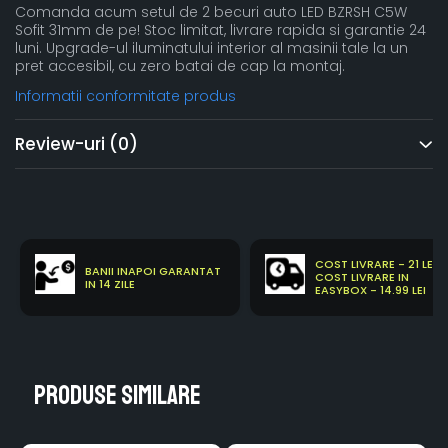
Comanda acum setul de 2 becuri auto LED BZRSH C5W
Sofit 31mm de pe! Stoc limitat, livrare rapida si garantie 24
luni. Upgrade-ul iluminatului interior al masinii tale la un
pret accesibil, cu zero batai de cap la montaj.
Informatii conformitate produs
Review-uri
(0)
COST LIVRARE - 21 LEI
BANII INAPOI GARANTAT
COST LIVRARE IN
IN 14 ZILE
EASYBOX - 14.99 LEI
Produse similare