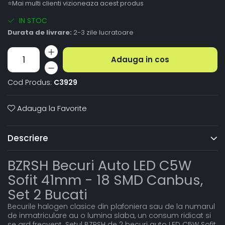
⭐Mai multi clienti vizioneaza acest produs
IN STOC
Durata de livrare:
2-3 zile lucratoare
Adauga in cos
Cod Produs:
C3929
Adauga la Favorite
Descriere
BZRSH Becuri Auto LED C5W
Sofit 41mm - 18 SMD Canbus,
Set 2 Bucati
Becurile halogen clasice din plafoniera sau de la numarul
de inmatriculare au o lumina slaba, un consum ridicat si
se ard frecvent. Setul BZRSH de 2 becuri auto LED C5W Sofit