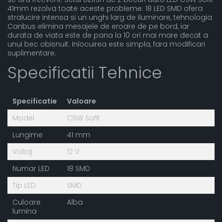
41mm rezolva toate aceste probleme: 18 LED SMD ofera
stralucire intensa si un unghi larg de iluminare, tehnologia
Canbus elimina mesajele de eroare de pe bord, iar
durata de viata este de pana la 10 ori mai mare decat a
unui bec obisnuit. Inlocuirea este simpla, fara modificari
suplimentare.
Specificatii Tehnice
Specificatie
Valoare
Model
C5W Sofit
Lungime
41 mm
Voltaj
12 V
Numar LED
18 SMD
Tip LED
SMD
Culoare
Alba
lumina