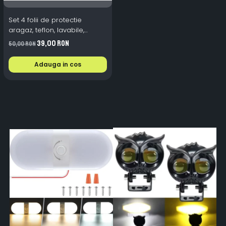
Set 4 folii de protectie
aragaz, teflon, lavabile,
reutilizabile, Negru/Gri
39,00 RON
50,00 RON
Adauga in cos