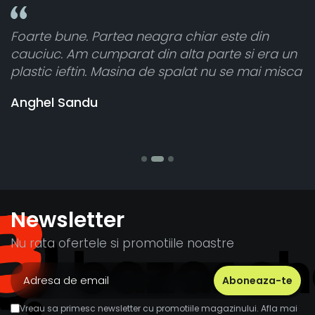
r este din
Toate sunt foarte luminoase și fun
parte si era un
atât de bine în curtea din spate. A 
 nu se mai misca
cele 8 bucati dar una nu a funcțion
vânzătorul a răspuns rapid și a ra
banii pentru 1 bucata, Multumesc
Stefania Mihai
Newsletter
Nu rata ofertele si promotiile noastre
Vreau sa primesc newsletter cu promotiile magazinului. Afla mai