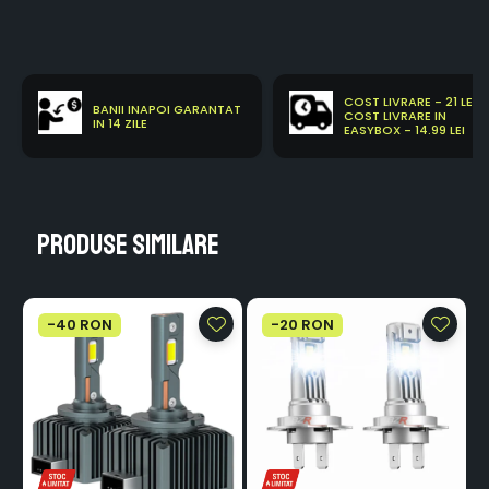
COST LIVRARE - 21 LEI
BANII INAPOI GARANTAT
COST LIVRARE IN
IN 14 ZILE
EASYBOX - 14.99 LEI
Produse similare
-40 RON
-20 RON