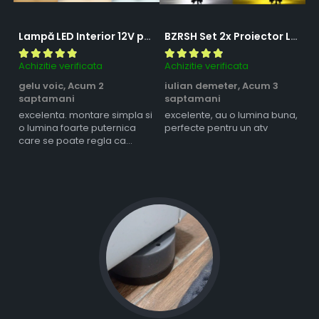
Lampă LED Interior 12V pentru Dubă, Camper și Rulotă - 180LED, 33 cm, 3 Temperaturii de Culoare, Intensitate Reglabilă, Iluminare Compartiment Marfă
BZRSH Set 2x Proiector LED Bufnita 50W Lupa 2 Faze Alb-Galben 12-24V Moto ATV
Achizitie verificata
Achizitie verificata
Ac
gelu voic,
Acum 2
iulian demeter,
Acum 3
m
saptamani
saptamani
s
excelenta. montare simpla si
excelente, au o lumina buna,
l
o lumina foarte puternica
perfecte pentru un atv
care se poate regla ca
intensitate