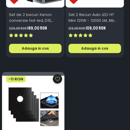
Set de 2 becuri Xenon
Set 2 Becuri Auto LED H7
conversie hid-led, D1S,
Mini 120W - 12000 LM, Alb
120W, 12.000lm, Canbus,
Rece 6500K, Canbus
189,00 RON
109,00 RON
229,00 RON
129,00 RON
3
Miez Cupru, Radiator
Integrat + Ventilator Răcire,
Aluminiu, Premium, Alb
Plug & Play, 12-18V
Rece
Adauga in cos
Adauga in cos
-11 RON