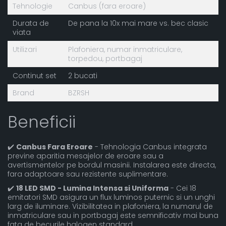
Tehnologie
Canbus (fara eroare)
Durata de
De pana la 10x mai mare vs. bec clasic
viata
Utilizari
Plafoniera, numar inmatriculare,
torpedou, portbagaj
Continut set
2 bucati
Brand
BZRSH
Beneficii
✔️
Canbus Fara Eroare
- Tehnologia Canbus integrata
previne aparitia mesajelor de eroare sau a
avertismentelor pe bordul masinii. Instalarea este directa,
fara adaptoare sau rezistente suplimentare.
✔️
18 LED SMD - Lumina Intensa si Uniforma
- Cei 18
emitatori SMD asigura un flux luminos puternic si un unghi
larg de iluminare. Vizibilitatea in plafoniera, la numarul de
inmatriculare sau in portbagaj este semnificativ mai buna
fata de becurile halogen standard.