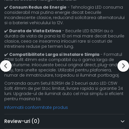
✔️
Consum Redus de Energie
- Tehnologia LED consuma
considerabil mai putina energie decat becurile
incandescente clasice, reducand solicitarea alternatorului
si a bateriei vehiculului la 12V.
✔️
Durata de Viata Extinsa
- Becurile LED BZRSH au o
durata de viata de pana la 10 ori mai mare decat becurile
clasice, ceea ce inseamna inlocuiri rare si costuri de
intretinere reduse pe termen lung.
✔️
Compatibilitate Larga si Instalare Simpla
- Formatul
C5W Sofit 41mm este compatibil cu o gama larga de
autoturisme. Inlocuieste becul original direct, plug-and-
play, fara unelte speciale. Utilizabil pentru plafoniera,
numar de inmatriculare, torpedou si iluminat portbagaj.
Comanda acum Setul BZRSH de 2 becuri auto LED C5W
Sofit 41mm de pe! Stoc limitat, livrare rapida si garantie 24
luni. Upgrade-ul de iluminat auto cel mai simplu si eficient
pentru masina ta.
Informatii conformitate produs
Review-uri
(0)