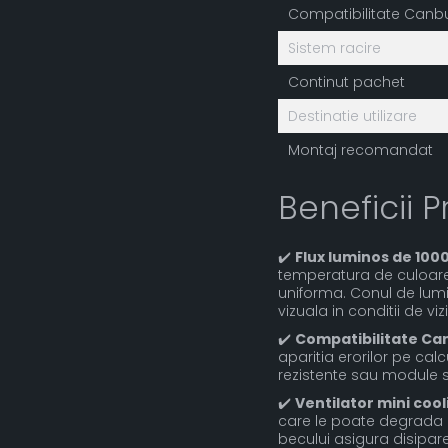
Compatibilitate Canb
Sistem racire
Continut pachet
Destinatie utilizare
Montaj recomandat
Beneficii P
✔️
Flux luminos de 100
temperatura de culoare
uniforma. Conul de lum
vizuala in conditii de v
✔️
Compatibilitate Can
aparitia erorilor pe cal
rezistente sau module su
✔️
Ventilator mini cool
care le poate degrada p
becului asigura disipar