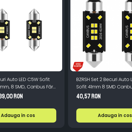
uri Auto LED C5W Sofit
BZRSH Set 2 Becuri Auto
1 mm, 8 SMD, Canbus Fără
Sofit 41mm 8 SMD Canbu
e Bec Ars
12V
39,00 RON
40,57 RON
Adauga in cos
Adauga in cos