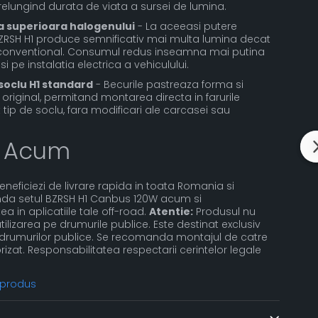
relungind durata de viata a sursei de lumina.
a superioara halogenului
- La aceeasi putere
BZRSH H1 produce semnificativ mai multa lumina decat
 conventional. Consumul redus inseamna mai putina
i pe instalatia electrica a vehiculului.
 soclu H1 standard
- Becurile pastreaza forma si
original, permitand montarea directa in farurile
tip de soclu, fara modificari ale carcasei sau
 Acum
Beneficiezi de livrare rapida in toata Romania si
nda setul BZRSH H1 Canbus 120W acum si
ea in aplicatiile tale off-road.
Atentie:
Produsul nu
lizarea pe drumurile publice. Este destinat exclusiv
ra drumurilor publice. Se recomanda montajul de catre
rizat. Responsabilitatea respectarii cerintelor legale
 produs