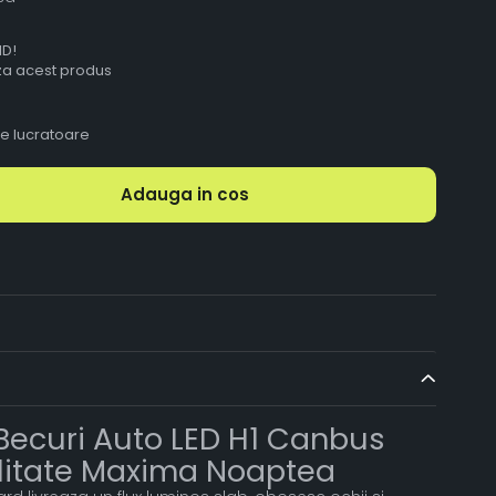
ID!
aza acest produs
le lucratoare
Adauga in cos
Becuri Auto LED H1 Canbus
ilitate Maxima Noaptea