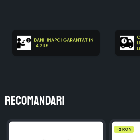
C
BANII INAPOI GARANTAT IN
L
14 ZILE
L
Recomandari
-2 RON