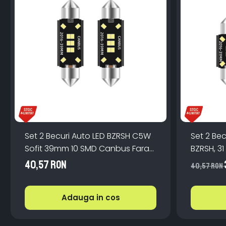
Set 2 Becuri Auto LED BZRSH C5W
Set 2 Bec
Sofit 39mm 10 SMD Canbus Fara
BZRSH, 3
Eroare
Eroare d
40,57 RON
40,57 RON
Adauga in cos