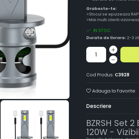
Grabeste-te:
⭐Stocul se epuizeaza RAP
⭐Mai multi clienti vizione
IN STOC
Durata de livrare:
2-3 zi
Cod Produs:
C3928
Adauga la Favorite
Descriere
BZRSH Set 2 
120W - Vizib