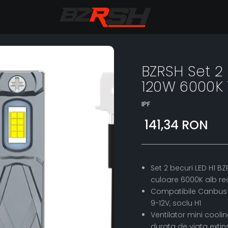
BZRSH Set 2
120W 6000K 
IPF
141,34 RON
Set 2 becuri LED H1 B
culoare 6000K alb re
Compatibile Canbus -
9-12V, soclu H1
Ventilator mini coolin
durata de viata extin