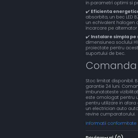
in parametri optimi si p
✔️
Eficienta energetic
absorbita, un bec LED 
un echivalent halogen
incarcare pe alternator s
✔️
Instalare simpla pe
dimensiunea soclului H1 
proiectate pentru acest 
suportului de bec.
Comanda
Stoc limitat disponibil. 
garantie 24 luni. Coma
imbunatateste vizibilitat
este omologat pentru uti
pentru utilizare in afa
un electrician auto auto
revine cumparatorului.
Informatii conformitate
Review-uri
(0)