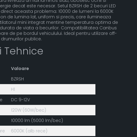
d livreaza un flux luminos slab, obosesc ochii si
gie decat este necesar. Setul BZRSH de 2 becuri LED
 direct aceasta problema: 10000 de lumeni la 6000K
n de lumina lat, uniform si precis, care ilumineaza
ntilatorul mini integrat mentine temperatura optima de
 durata de viata a becurilor. Compatibilitatea Canbus
re de pe bordul vehiculului. Ideal pentru utilizare off-
a drumurilor publice.
ii Tehnice
Valoare
BZRSH
H1
re
DC 9-12V
120W (60W/bec)
10000 lm (5000 lm/bec)
re
6000K (alb rece)