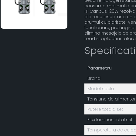
Becurile halogen standar
consuma mai multa ener
H1 Canbus 120W rezolva
alb rece inseamna un co
drumul cu claritate. Ve
functionare, prelungind
elimina mesajele de eroa
road si aplicatii in afar
Specificat
Parametru
Brand
Model soclu
Tensiune de alimenta
Putere totala set
Flux luminos total set
Temperatura de culoa