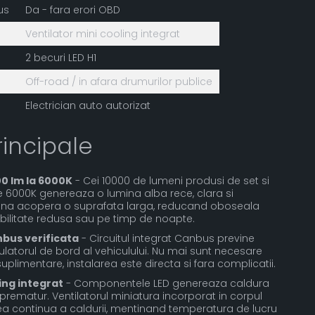
us
Da - fara erori OBD
Ventilator mini cooling integrat
2 becuri LED H1
Off-road / in afara drumurilor publice
Electrician auto autorizat
rincipale
00 lm la 6000K
- Cei 10000 de lumeni produsi de set si
 6000K genereaza o lumina alba rece, clara si
ina acopera o suprafata larga, reducand oboseala
izibilitate redusa sau pe timp de noapte.
bus verificata
- Circuitul integrat Canbus previne
culatorul de bord al vehiculului. Nu mai sunt necesare
plimentare, instalarea este directa si fara complicatii.
ing integrat
- Componentele LED genereaza caldura
rematur. Ventilatorul miniatura incorporat in corpul
ea continua a caldurii, mentinand temperatura de lucru