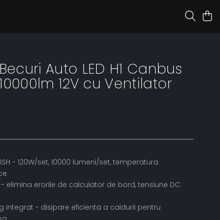
 Becuri Auto LED H1 Canbus
10000lm 12V cu Ventilator
ZRSH - 120W/set, 10000 lumeni/set, temperatura
ce
 elimina erorile de calculator de bord, tensiune DC
g integrat - disipare eficienta a caldurii pentru
sa