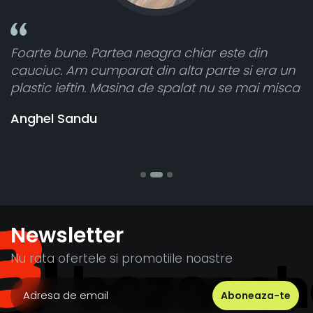
iar este din
Toate sunt foarte luminoase și f
 parte si era un
atât de bine în curtea din spate. 
t nu se mai misca
cele 8 bucati dar una nu a funcțio
vânzătorul a răspuns rapid și a 
banii pentru 1 bucata, Multumesc
Stefania Mihai
Newsletter
Nu rata ofertele si promotiile noastre