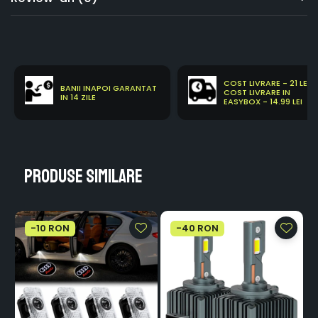
COST LIVRARE - 21 LEI
BANII INAPOI GARANTAT
COST LIVRARE IN
IN 14 ZILE
EASYBOX - 14.99 LEI
Produse similare
-10 RON
-40 RON