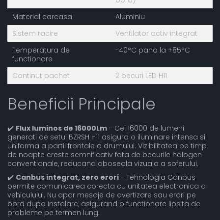
bord)
Material carcasa
Aluminiu
Sistem racire
Ventilator activ integrat
Temperatura de
-40°C pana la +85°C
functionare
Continut pachet
2 becuri LED H11
Beneficii Principale
✔️
Flux luminos de 16000Lm
- Cei 16000 de lumeni
generati de setul BZRSH H11 asigura o iluminare intensa si
uniforma a partii frontale a drumului. Vizibilitatea pe timp
de noapte creste semnificativ fata de becurile halogen
conventionale, reducand oboseala vizuala a soferului.
✔️
Canbus integrat, zero erori
- Tehnologia Canbus
permite comunicarea corecta cu unitatea electronica a
vehiculului. Nu apar mesaje de avertizare sau erori pe
bord dupa instalare, asigurand o functionare lipsita de
probleme pe termen lung.