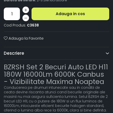
Durata de livrare:
2-3 zile lucratoare
Adauga in cos
Cod Produs:
C3638
Adauga la Favorite
Descriere
BZRSH Set 2 Becuri Auto LED H11
180W 16000Lm 6000K Canbus
- Vizibilitate Maxima Noaptea
Conducerea pe drumuri intunecate sau in conditii de
ceata devine riscanta atunci cand becurile originale ale
masinii nu mai asigura suficienta lumina. Setul BZRSH de 2
becuri LED H11, cu o putere de 180W si un flux luminos de
16000Lm, inlocuieste eficient becurile halogen standard,
oferind o lumina alba rece la 6000K, clara si bine definita.