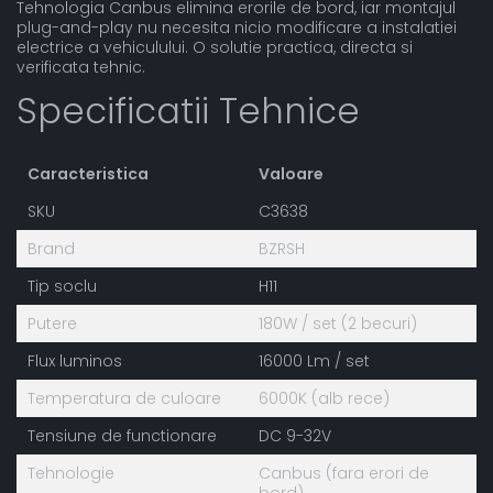
Tehnologia Canbus elimina erorile de bord, iar montajul
plug-and-play nu necesita nicio modificare a instalatiei
electrice a vehiculului. O solutie practica, directa si
verificata tehnic.
Specificatii Tehnice
Caracteristica
Valoare
SKU
C3638
Brand
BZRSH
Tip soclu
H11
Putere
180W / set (2 becuri)
Flux luminos
16000 Lm / set
Temperatura de culoare
6000K (alb rece)
Tensiune de functionare
DC 9-32V
Tehnologie
Canbus (fara erori de