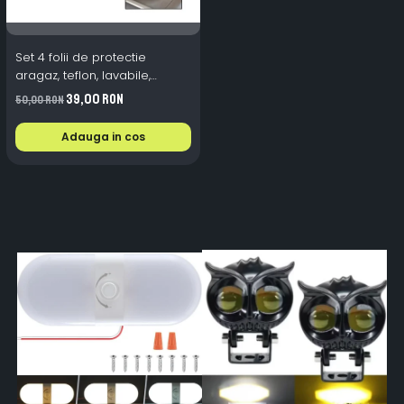
Set 4 folii de protectie
aragaz, teflon, lavabile,
reutilizabile, Negru/Gri
39,00 RON
50,00 RON
Adauga in cos