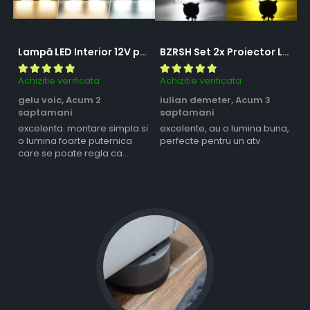
Lampă LED Interior 12V pentru Dubă, Camper și Rulotă - 180LED, 33 cm, 3 Temperaturii de Culoare, Intensitate Reglabilă, Iluminare Compartiment Marfă
BZRSH Set 2x Proiector LED Bufnita 50W Lupa 2 Faze Alb-Galben 12-24V Moto ATV
Achizitie verificata
Achizitie verificata
Ac
gelu voic,
Acum 2
iulian demeter,
Acum 3
m
saptamani
saptamani
s
excelenta. montare simpla si
excelente, au o lumina buna,
l
o lumina foarte puternica
perfecte pentru un atv
care se poate regla ca
intensitate