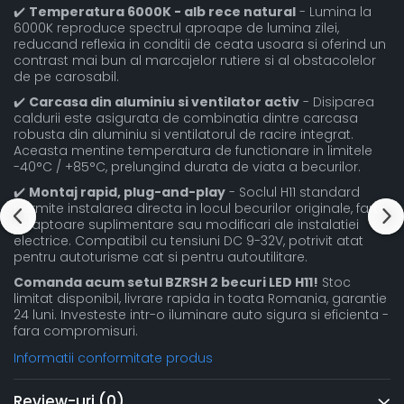
✔️
Temperatura 6000K - alb rece natural
- Lumina la
6000K reproduce spectrul aproape de lumina zilei,
reducand reflexia in conditii de ceata usoara si oferind un
contrast mai bun al marcajelor rutiere si al obstacolelor
de pe carosabil.
✔️
Carcasa din aluminiu si ventilator activ
- Disiparea
caldurii este asigurata de combinatia dintre carcasa
robusta din aluminiu si ventilatorul de racire integrat.
Aceasta mentine temperatura de functionare in limitele
-40°C / +85°C, prelungind durata de viata a becurilor.
✔️
Montaj rapid, plug-and-play
- Soclul H11 standard
permite instalarea directa in locul becurilor originale, fara
adaptoare suplimentare sau modificari ale instalatiei
electrice. Compatibil cu tensiuni DC 9-32V, potrivit atat
pentru autoturisme cat si pentru autoutilitare.
Comanda acum setul BZRSH 2 becuri LED H11!
Stoc
limitat disponibil, livrare rapida in toata Romania, garantie
24 luni. Investeste intr-o iluminare auto sigura si eficienta -
fara compromisuri.
Informatii conformitate produs
Review-uri
(0)