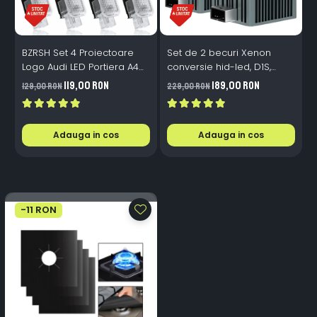
BZRSH Set 4 Proiectoare
Set de 2 becuri Xenon
S
Logo Audi LED Portiera A4
conversie hid-led, D1S,
M
A5 A6 A7 A8 Q3 Q5 Q7 - 12V
120W, 12.000lm, Canbus,
119,00 RON
189,00 RON
129,00 RON
229,00 RON
1
5W Plug & Play
Miez Cupru, Radiator
I
Aluminiu, Premium, Alb
P
Rece
Adauga in cos
Adauga in cos
-11 RON