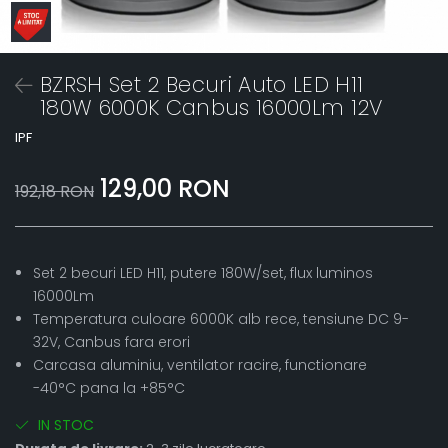
BZRSH Set 2 Becuri Auto LED H11
180W 6000K Canbus 16000Lm 12V
IPF
129,00 RON
192,18 RON
Set 2 becuri LED H11, putere 180W/set, flux luminos
16000Lm
Temperatura culoare 6000K alb rece, tensiune DC 9-
32V, Canbus fara erori
Carcasa aluminiu, ventilator racire, functionare
-40°C pana la +85°C
IN STOC