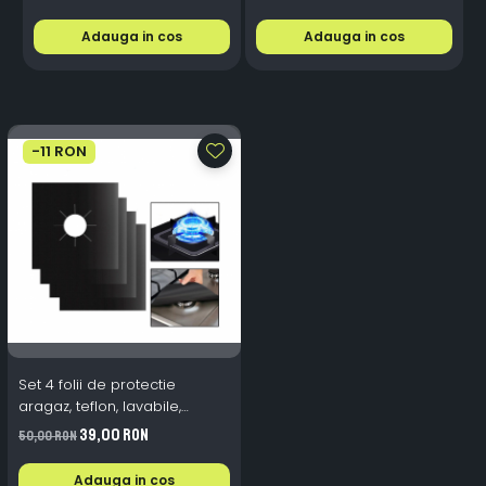
Rece
Adauga in cos
Adauga in cos
-11 RON
Set 4 folii de protectie
aragaz, teflon, lavabile,
reutilizabile, Negru/Gri
39,00 RON
50,00 RON
Adauga in cos