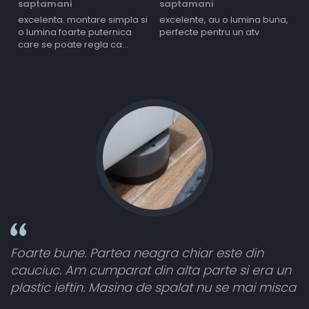
saptamani
saptamani
s
excelenta. montare simpla si
excelente, au o lumina buna,
l
o lumina foarte puternica
perfecte pentru un atv
care se poate regla ca
intensitate
e din
Toate sunt foarte luminoase și funcțion
si era un
atât de bine în curtea din spate. A primi
 mai misca
cele 8 bucati dar una nu a funcționat,
vânzătorul a răspuns rapid și a ramburs