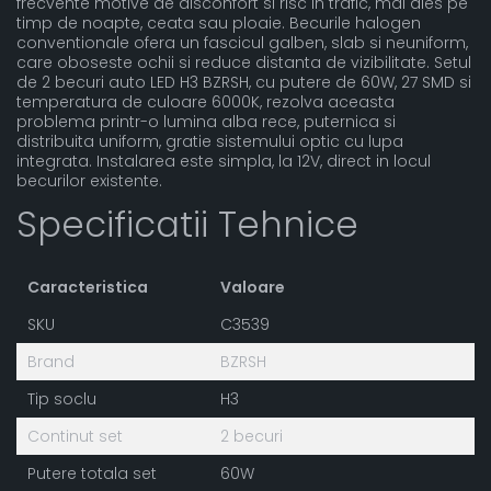
frecvente motive de disconfort si risc in trafic, mai ales pe
timp de noapte, ceata sau ploaie. Becurile halogen
conventionale ofera un fascicul galben, slab si neuniform,
care oboseste ochii si reduce distanta de vizibilitate. Setul
de 2 becuri auto LED H3 BZRSH, cu putere de 60W, 27 SMD si
temperatura de culoare 6000K, rezolva aceasta
problema printr-o lumina alba rece, puternica si
distribuita uniform, gratie sistemului optic cu lupa
integrata. Instalarea este simpla, la 12V, direct in locul
becurilor existente.
Specificatii Tehnice
Caracteristica
Valoare
SKU
C3539
Brand
BZRSH
Tip soclu
H3
Continut set
2 becuri
Putere totala set
60W