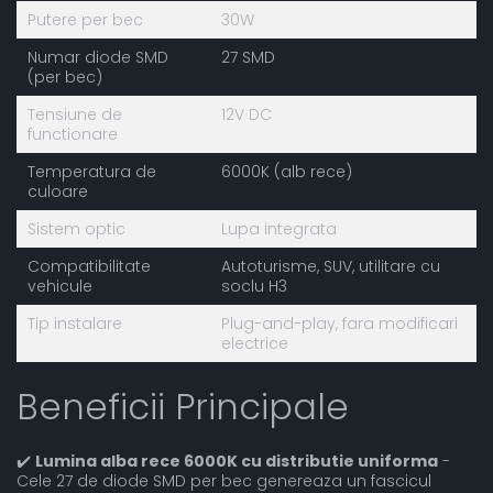
Putere per bec
30W
Numar diode SMD
27 SMD
(per bec)
Tensiune de
12V DC
functionare
Temperatura de
6000K (alb rece)
culoare
Sistem optic
Lupa integrata
Compatibilitate
Autoturisme, SUV, utilitare cu
vehicule
soclu H3
Tip instalare
Plug-and-play, fara modificari
electrice
Beneficii Principale
✔️
Lumina alba rece 6000K cu distributie uniforma
-
Cele 27 de diode SMD per bec genereaza un fascicul