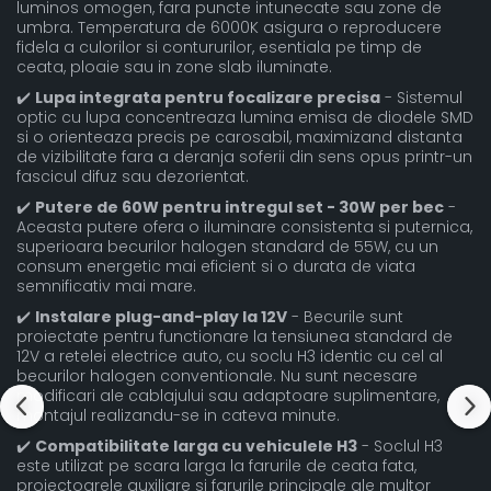
luminos omogen, fara puncte intunecate sau zone de
umbra. Temperatura de 6000K asigura o reproducere
fidela a culorilor si contururilor, esentiala pe timp de
ceata, ploaie sau in zone slab iluminate.
✔️
Lupa integrata pentru focalizare precisa
- Sistemul
optic cu lupa concentreaza lumina emisa de diodele SMD
si o orienteaza precis pe carosabil, maximizand distanta
de vizibilitate fara a deranja soferii din sens opus printr-un
fascicul difuz sau dezorientat.
✔️
Putere de 60W pentru intregul set - 30W per bec
-
Aceasta putere ofera o iluminare consistenta si puternica,
superioara becurilor halogen standard de 55W, cu un
consum energetic mai eficient si o durata de viata
semnificativ mai mare.
✔️
Instalare plug-and-play la 12V
- Becurile sunt
proiectate pentru functionare la tensiunea standard de
12V a retelei electrice auto, cu soclu H3 identic cu cel al
becurilor halogen conventionale. Nu sunt necesare
modificari ale cablajului sau adaptoare suplimentare,
montajul realizandu-se in cateva minute.
✔️
Compatibilitate larga cu vehiculele H3
- Soclul H3
este utilizat pe scara larga la farurile de ceata fata,
proiectoarele auxiliare si farurile principale ale multor