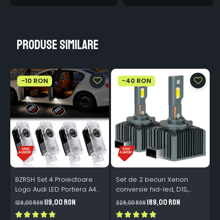
Produse similare
-10 RON
-40 RON
BZRSH Set 4 Proiectoare
Set de 2 becuri Xenon
S
Logo Audi LED Portiera A4
conversie hid-led, D1S,
M
A5 A6 A7 A8 Q3 Q5 Q7 - 12V
120W, 12.000lm, Canbus,
119,00 RON
189,00 RON
129,00 RON
229,00 RON
1
5W Plug & Play
Miez Cupru, Radiator
I
Aluminiu, Premium, Alb
P