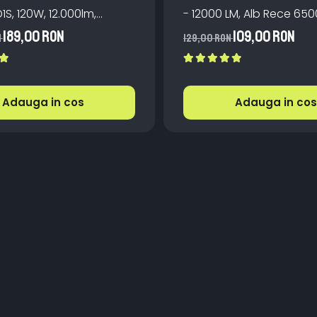
D1S, 120W, 12.000lm,
- 12000 LM, Alb Rece 650
Miez Cupru, Radiator
Canbus Integrat + Venti
189,00 RON
109,00 RON
N
129,00 RON
, Premium, Alb Rece
Răcire, Plug & Play, 12-18
Adauga in cos
Adauga in cos