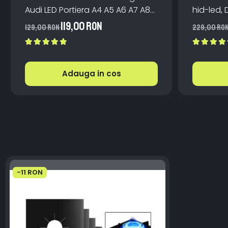
Audi LED Portiera A4 A5 A6 A7 A8
hid-led, 
Q3 Q5 Q7 - 12V 5W Plug & Play
Canbus, 
119,00 RON
129,00 RON
229,00 RO
Aluminiu
Adauga in cos
-11 RON