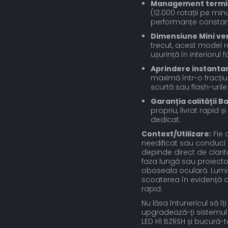
Management termic 
(12.000 rotații pe mi
performanțe constante 
Dimensiune Mini ver
trecut, acest model 
ușurință în interiorul
Aprindere instantan
maximă într-o fracțiu
scurtă sau flash-urile
Garanția calității 
propriu, livrat rapid 
dedicat.
Context/Utilizare:
Fie 
needificat sau conduci 
depinde direct de clarit
faza lungă sau proiecto
oboseala oculară. Lumin
scoaterea în evidență a
rapid.
Nu lăsa întunericul să îț
upgradează-ți sistemul 
LED H1 BZRSH și bucură-