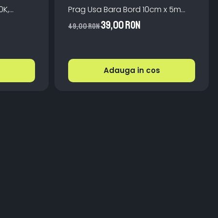
0K,
Prag Usa Bara Bord 10cm x 5m
lator
Impermeabila
39,00 RON
49,00 RON
V
Adauga in cos