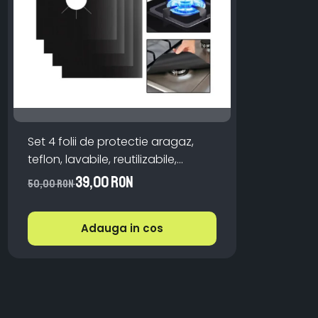
Set 4 folii de protectie aragaz,
teflon, lavabile, reutilizabile,
Negru/Gri
39,00 RON
50,00 RON
Adauga in cos