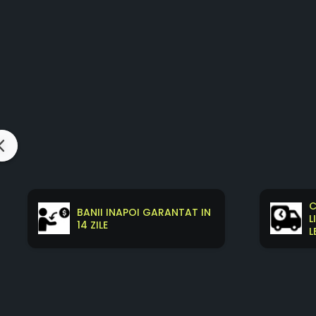
C
BANII INAPOI GARANTAT IN
L
14 ZILE
L