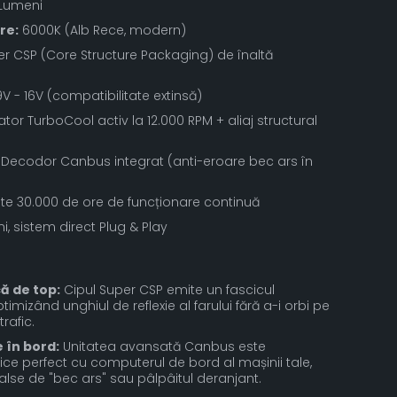
 Lumeni
re:
6000K (Alb Rece, modern)
r CSP (Core Structure Packaging) de înaltă
V - 16V (compatibilitate extinsă)
ator TurboCool activ la 12.000 RPM + aliaj structural
Decodor Canbus integrat (anti-eroare bec ars în
te 30.000 de ore de funcționare continuă
, sistem direct Plug & Play
că de top:
Cipul Super CSP emite un fascicul
ptimizând unghiul de reflexie al farului fără a-i orbi pe
trafic.
 în bord:
Unitatea avansată Canbus este
ce perfect cu computerul de bord al mașinii tale,
lse de "bec ars" sau pâlpâitul deranjant.