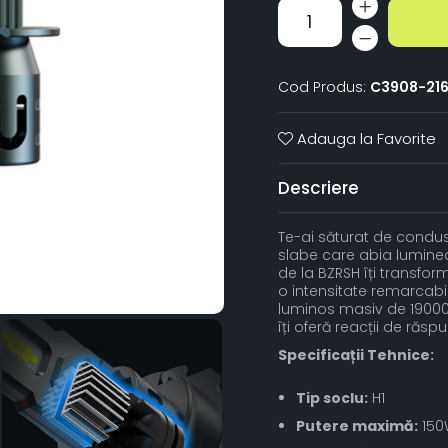
Cod Produs:
C3908-21
Adauga la Favorite
Descriere
Te-ai săturat de condus
slabe care abia lumine
de la BZRSH îți transfor
o intensitate remarcabil
luminos masiv de 19000 
îți oferă reacții de răs
Specificații Tehnice:
Tip soclu:
H1
Putere maximă:
150W