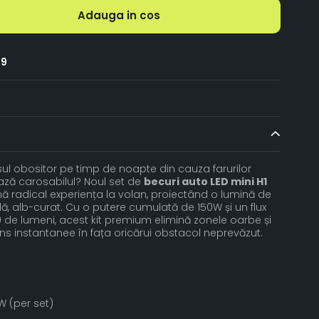
Adauga in cos
69
ul obositor pe timp de noapte din cauza farurilor
ază carosabilul? Noul set de
becuri auto LED mini H1
mă radical experiența la volan, proiectând o lumină de
ă, alb-curat. Cu o putere cumulată de 150W și un flux
de lumeni, acest kit premium elimină zonele oarbe și
puns instantanee în fața oricărui obstacol neprevăzut.
 (per set)