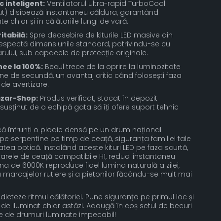
inteligent:
Ventilatorul ultra-rapid TurboCool
nut) disipează instantaneu căldura, garantând
chiar și în călătoriile lungi de vară.
itabilă:
Spre deosebire de kiturile LED masive din
respectă dimensiunile standard, potrivindu-se cu
 farului, sub capacele de protecție originale.
ee la 100%:
Becul trece de la oprire la luminozitate
ne de secundă, un avantaj critic când folosești faza
 de avertizare.
Bazar-Shop:
Produs verificat, stocat în depozit
și susținut de o echipă gata să îți ofere suport tehnic
că înfrunți o ploaie densă pe un drum național
pe serpentine pe timp de ceață, siguranța familiei tale
atea optică. Instalând aceste kituri LED pe faza scurtă,
arele de ceață compatibile H1, reduci instantaneu
a de 6000K reproduce fidel lumina naturală a zilei,
 marcajelor rutiere și a pietonilor făcându-se mult mai
i dicteze ritmul călătoriei. Pune siguranța pe primul loc și
de iluminat chiar astăzi. Adaugă în coș setul de becuri
te de drumuri luminate impecabil!