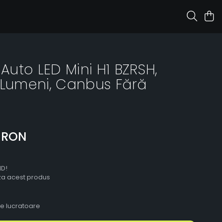
 Auto LED Mini H1 BZRSH,
 Lumeni, Canbus Fără
0 RON
ID!
aza acest produs
le lucratoare