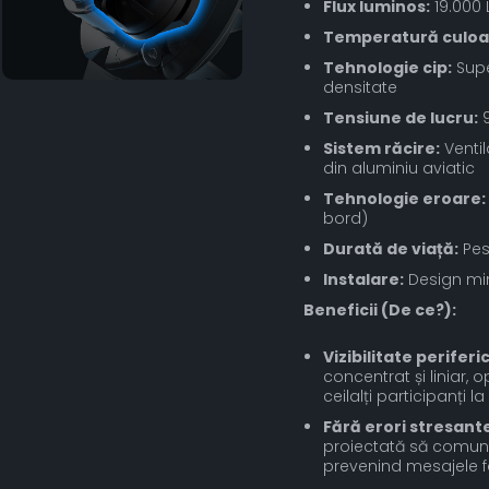
Flux luminos:
19.000
Temperatură culoa
Tehnologie cip:
Supe
densitate
Tensiune de lucru:
9
Sistem răcire:
Ventil
din aluminiu aviatic
Tehnologie eroare:
bord)
Durată de viață:
Pes
Instalare:
Design mini
Beneficii (De ce?):
Vizibilitate periferi
concentrat și liniar, o
ceilalți participanți la 
Fără erori stresante
proiectată să comuni
prevenind mesajele fa