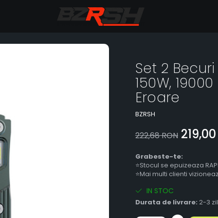
Set 2 Becuri
150W, 19000
Eroare
BZRSH
219,0
222,68 RON
Grabeste-te:
⭐Stocul se epuizeaza RAP
⭐Mai multi clienti vizione
IN STOC
Durata de livrare:
2-3 zi