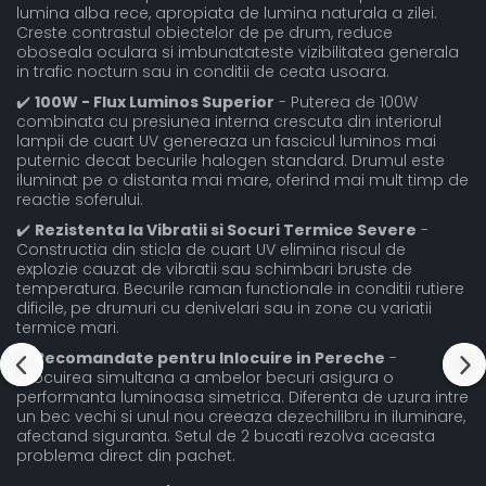
lumina alba rece, apropiata de lumina naturala a zilei.
Creste contrastul obiectelor de pe drum, reduce
oboseala oculara si imbunatateste vizibilitatea generala
in trafic nocturn sau in conditii de ceata usoara.
✔️
100W - Flux Luminos Superior
- Puterea de 100W
combinata cu presiunea interna crescuta din interiorul
lampii de cuart UV genereaza un fascicul luminos mai
puternic decat becurile halogen standard. Drumul este
iluminat pe o distanta mai mare, oferind mai mult timp de
reactie soferului.
✔️
Rezistenta la Vibratii si Socuri Termice Severe
-
Constructia din sticla de cuart UV elimina riscul de
explozie cauzat de vibratii sau schimbari bruste de
temperatura. Becurile raman functionale in conditii rutiere
dificile, pe drumuri cu denivelari sau in zone cu variatii
termice mari.
✔️
Recomandate pentru Inlocuire in Pereche
-
Inlocuirea simultana a ambelor becuri asigura o
performanta luminoasa simetrica. Diferenta de uzura intre
un bec vechi si unul nou creeaza dezechilibru in iluminare,
afectand siguranta. Setul de 2 bucati rezolva aceasta
problema direct din pachet.