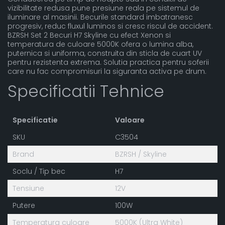
vizibilitate redusa pune presiune reala pe sistemul de
iluminare al masinii. Becurile standard imbatranesc
progresiv, reduc fluxul luminos si cresc riscul de accident.
BZRSH Set 2 Becuri H7 Skyline cu efect Xenon si
temperatura de culoare 5000K ofera o lumina alba,
puternica si uniforma, construita din sticla de cuart UV
pentru rezistenta extrema. Solutia practica pentru soferii
care nu fac compromisuri la siguranta activa pe drum.
Specificatii Tehnice
Specificatie
Valoare
SKU
C3504
Brand
BZRSH / Skyline
Soclu / Tip bec
H7
Tensiune
12V
Putere
100W
Temperatura culoare
5000K (Ultra White)