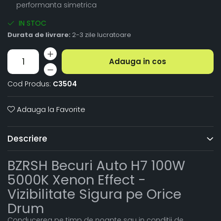
performanta simetrica
IN STOC
Durata de livrare:
2-3 zile lucratoare
Adauga in cos
Cod Produs:
C3504
Adauga la Favorite
Descriere
BZRSH Becuri Auto H7 100W
5000K Xenon Effect -
Vizibilitate Sigura pe Orice
Drum
Conducerea pe timp de noapte sau in conditii de