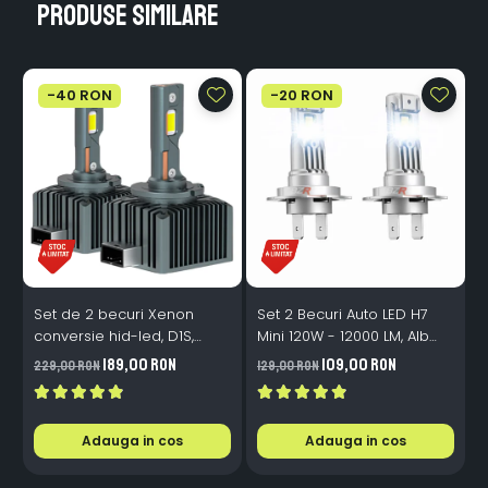
Produse similare
-40 RON
-20 RON
Set de 2 becuri Xenon
Set 2 Becuri Auto LED H7
conversie hid-led, D1S,
Mini 120W - 12000 LM, Alb
120W, 12.000lm, Canbus,
Rece 6500K, Canbus
189,00 RON
109,00 RON
229,00 RON
129,00 RON
3
Miez Cupru, Radiator
Integrat + Ventilator Răcire,
Aluminiu, Premium, Alb
Plug & Play, 12-18V
Rece
Adauga in cos
Adauga in cos