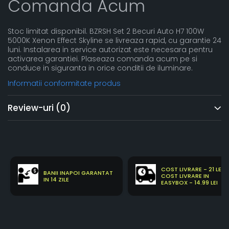
Comanda Acum
Stoc limitat disponibil. BZRSH Set 2 Becuri Auto H7 100W
5000K Xenon Effect Skyline se livreaza rapid, cu garantie 24
luni. Instalarea in service autorizat este necesara pentru
activarea garantiei. Plaseaza comanda acum pe si
conduce in siguranta in orice conditii de iluminare.
Informatii conformitate produs
Review-uri
(0)
COST LIVRARE - 21 LEI
BANII INAPOI GARANTAT
COST LIVRARE IN
IN 14 ZILE
EASYBOX - 14.99 LEI