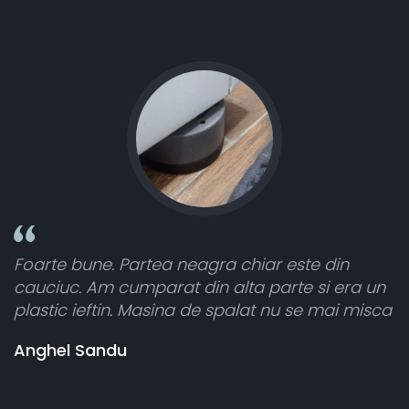
intensitate
este din
Toate sunt foarte luminoase și funcț
te si era un
atât de bine în curtea din spate. A pr
u se mai misca
cele 8 bucati dar una nu a funcționat,
vânzătorul a răspuns rapid și a ramb
banii pentru 1 bucata, Multumesc
Stefania Mihai