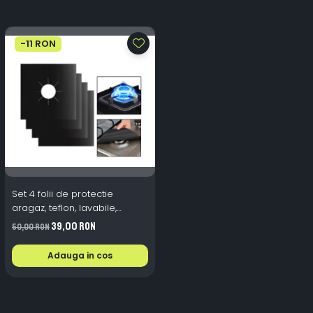
-11 RON
Set 4 folii de protectie
aragaz, teflon, lavabile,
reutilizabile, Negru/Gri
39,00 RON
50,00 RON
Adauga in cos