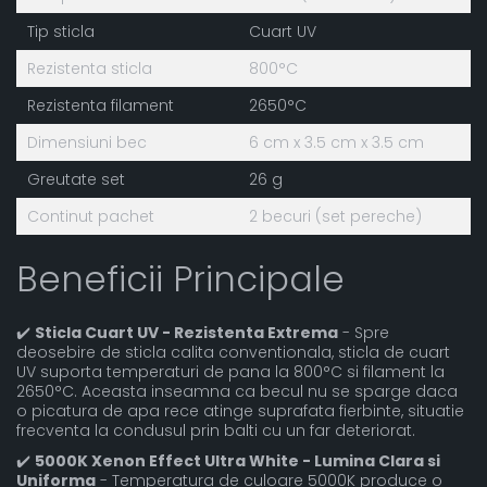
Tip sticla
Cuart UV
Rezistenta sticla
800°C
Rezistenta filament
2650°C
Dimensiuni bec
6 cm x 3.5 cm x 3.5 cm
Greutate set
26 g
Continut pachet
2 becuri (set pereche)
Beneficii Principale
✔️
Sticla Cuart UV - Rezistenta Extrema
- Spre
deosebire de sticla calita conventionala, sticla de cuart
UV suporta temperaturi de pana la 800°C si filament la
2650°C. Aceasta inseamna ca becul nu se sparge daca
o picatura de apa rece atinge suprafata fierbinte, situatie
frecventa la condusul prin balti cu un far deteriorat.
✔️
5000K Xenon Effect Ultra White - Lumina Clara si
Uniforma
- Temperatura de culoare 5000K produce o