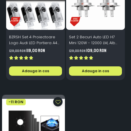
BZRSH Set 4 Proiectoare
Set 2 Becuri Auto LED H7
B
Logo Audi LED Portiera A4
Mini 120W - 12000 LM, Alb
B
A5 A6 A7 A8 Q3 Q5 Q7 - 12V
Rece 6500K, Canbus
119,00 RON
109,00 RON
129,00 RON
129,00 RON
8
5W Plug & Play
Integrat + Ventilator Răcire,
Plug & Play, 12-18V
Adauga in cos
Adauga in cos
-11 RON