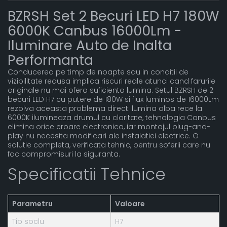
BZRSH Set 2 Becuri LED H7 180W
6000K Canbus 16000Lm -
Iluminare Auto de Inalta
Performanta
Conducerea pe timp de noapte sau in conditii de
vizibilitate redusa implica riscuri reale atunci cand farurile
originale nu mai ofera suficienta lumina. Setul BZRSH de 2
becuri LED H7 cu putere de 180W si flux luminos de 16000Lm
rezolva aceasta problema direct: lumina alba rece la
6000K ilumineaza drumul cu claritate, tehnologia Canbus
elimina orice eroare electronica, iar montajul plug-and-
play nu necesita modificari ale instalatiei electrice. O
solutie completa, verificata tehnic, pentru soferii care nu
fac compromisuri la siguranta.
Specificatii Tehnice
Parametru
Valoare
Tip soclu
H7