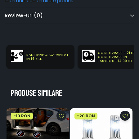
Informatii conformitate produs
Review-uri
(0)
COST LIVRARE - 21 LEI
BANII INAPOI GARANTAT
COST LIVRARE IN
IN 14 ZILE
EASYBOX - 14.99 LEI
Produse similare
-10 RON
-20 RON