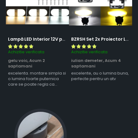
Lampă LED Interior 12V pentru Dubă, Camper și Rulotă - 180LED, 33 cm, 3 Temperaturii de Culoare, Intensitate Reglabilă, Iluminare Compartiment Marfă
BZRSH Set 2x Proiector LED Bufnita 50W Lupa 2 Faze Alb-Galben 12-24V Moto ATV
Achizitie verificata
Achizitie verificata
Ac
gelu voic,
Acum 2
iulian demeter,
Acum 4
m
saptamani
saptamani
s
excelenta. montare simpla si
excelente, au o lumina buna,
l
o lumina foarte puternica
perfecte pentru un atv
care se poate regla ca
intensitate