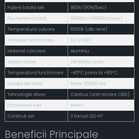
Putere totala set
180W (90W/bec)
Flux luminos total
16000Lm (8000Lm/bec)
Temperatura culoare
6000K (alb rece)
Tensiune functionare
DC 9-32V
Material carcasa
Aluminiu
Sistem racire
Ventilator activ
Temperatura functionare
-40°C pana la +85°C
Durata de viata
Peste 30000 ore
Tehnologie driver
Canbus (anti-eroare OBD)
Dimensiuni varf
14mm
Continut set
2 becuri LED H7
Beneficii Principale