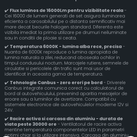
✔️
Flux luminos de 16000Lm pentru vizibilitate reala
-
Cei 16000 de lumeni generati de set asigura iluminarea
eficienta a carosabilului pe o distanta semnificativ mai
mare decat becurile halogen standard. Diferenta este
vizibila imediat la prima utilizare pe drumuri neiluminate
sau in conditii de ploaie si ceata.
✔️
Temperatura 6000K - lumina alba rece, precisa
-
Nuanta de 6000K reproduce o lumina apropiata de
lumina naturala a zilei, reducand oboseala ochilor in
timpul condusului nocturn. Marcajele rutiere, semnele de
circulatie si pericolele din trafic sunt mai usor de
identificat in aceasta gama de temperatura.
✔️
Tehnologie Canbus - zero erori pe bord
- Driverele
Canbus integrate comunica corect cu calculatorul de
bord al autovehiculului, prevenind aparitia mesajelor de
eroare sau a luminilor de avertizare. Compatibil cu
sistemele electronice ale autovehiculelor moderne 12V si
24V.
✔️
Racire activa si carcasa din aluminiu - durata de
viata peste 30000 ore
- Ventilatorul de racire activa
mentine temperatura componentelor LED in parametri
optimi chiar si la utilizare intensiva. Carcasa din aluminiu