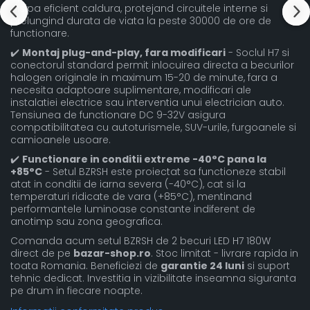
disipa eficient caldura, protejand circuitele interne si
prelungind durata de viata la peste 30000 de ore de
functionare.
✔️
Montaj plug-and-play, fara modificari
- Soclul H7 si
conectorul standard permit inlocuirea directa a becurilor
halogen originale in maximum 15-20 de minute, fara a
necesita adaptoare suplimentare, modificari ale
instalatiei electrice sau interventia unui electrician auto.
Tensiunea de functionare DC 9-32V asigura
compatibilitatea cu autoturismele, SUV-urile, furgoanele si
camioanele usoare.
✔️
Functionare in conditii extreme -40°C pana la
+85°C
- Setul BZRSH este proiectat sa functioneze stabil
atat in conditii de iarna severa (-40°C), cat si la
temperaturi ridicate de vara (+85°C), mentinand
performantele luminoase constante indiferent de
anotimp sau zona geografica.
Comanda acum setul BZRSH de 2 becuri LED H7 180W
direct de pe
bazar-shop.ro
. Stoc limitat - livrare rapida in
toata Romania. Beneficiezi de
garantie 24 luni
si suport
tehnic dedicat. Investitia in vizibilitate inseamna siguranta
pe drum in fiecare noapte.