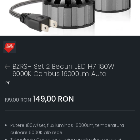
BZRSH Set 2 Becuri LED H7 180W
6000K Canbus 16000Lm Auto
IPF
149,00 RON
199,00 RON
Putere 180W/set, flux luminos 16000Lm, temperatura
culoare 6000K alb rece
Tehnologie Canbus - elimina erorile electronice si