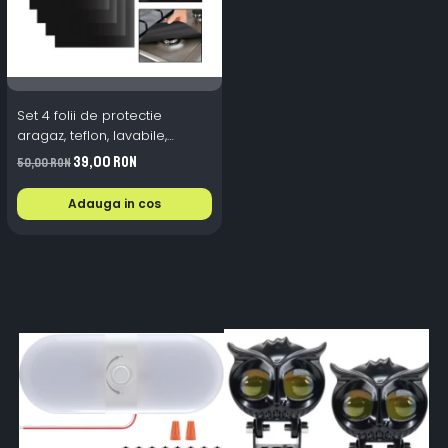
Set 4 folii de protectie
aragaz, teflon, lavabile,
reutilizabile, Negru/Gri
39,00 RON
50,00 RON
Adauga in cos