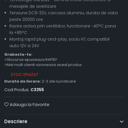
mesajele de avertizare
Tensiune DC9-32V, carcasa aluminiu, durata de viata
peste 30000 ore
Racire activa prin ventilator, functionare -40°C pana
la +85°C
Montaj rapid plug-and-play, soclu H7, compatibil
auto 12V si 24V
Grabeste-te:
⭐Stocul se epuizeaza RAPID!
⭐Mai multi clienti vizioneaza acest produs
STOC EPUIZAT
Durata de livrare:
2-3 zile lucratoare
Cod Produs:
C3355
Adauga la Favorite
Descriere