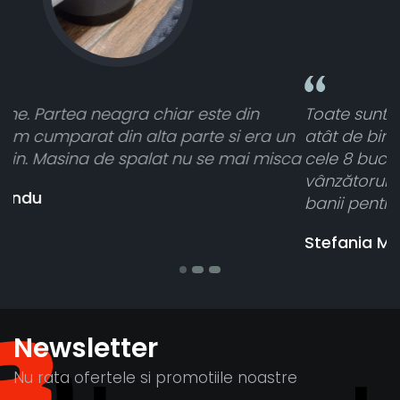
Toate sunt foarte luminoase și funcționează
un
atât de bine în curtea din spate. A primit toate
sca
cele 8 bucati dar una nu a funcționat,
vânzătorul a răspuns rapid și a rambursat
banii pentru 1 bucata, Multumesc
Stefania Mihai
Newsletter
Nu rata ofertele si promotiile noastre