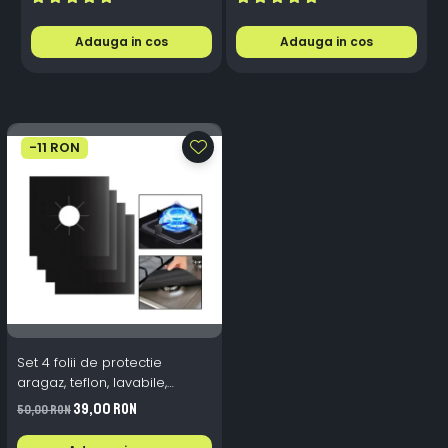
Aluminiu, Premium, Alb
Plug & Play, 12-18V
Rece
Adauga in cos
Adauga in cos
-11 RON
Set 4 folii de protectie
aragaz, teflon, lavabile,
reutilizabile, Negru/Gri
39,00 RON
50,00 RON