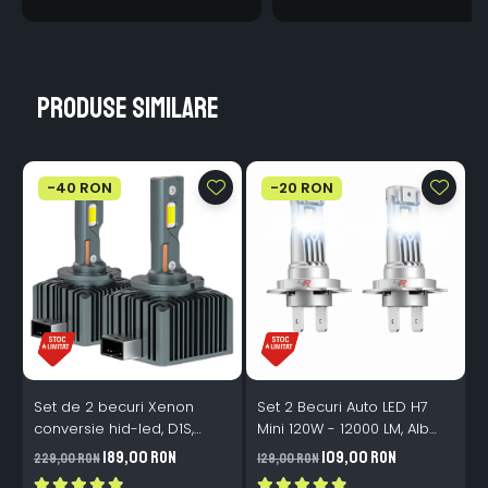
Produse similare
-40 RON
-20 RON
Set de 2 becuri Xenon
Set 2 Becuri Auto LED H7
conversie hid-led, D1S,
Mini 120W - 12000 LM, Alb
120W, 12.000lm, Canbus,
Rece 6500K, Canbus
189,00 RON
109,00 RON
229,00 RON
129,00 RON
3
Miez Cupru, Radiator
Integrat + Ventilator Răcire,