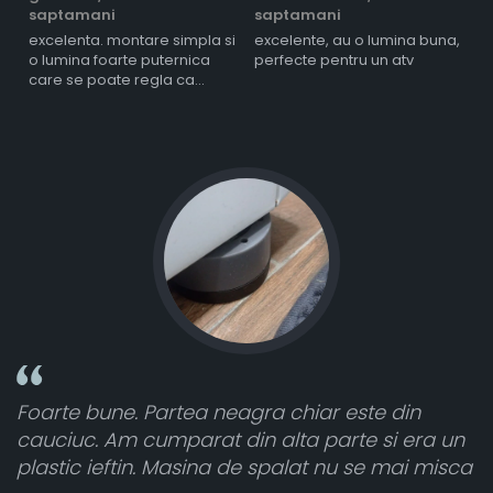
saptamani
saptamani
s
excelenta. montare simpla si
excelente, au o lumina buna,
l
o lumina foarte puternica
perfecte pentru un atv
care se poate regla ca
intensitate
te din
Toate sunt foarte luminoase și funcțio
 si era un
atât de bine în curtea din spate. A primi
e mai misca
cele 8 bucati dar una nu a funcționat,