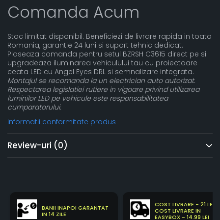
Comanda Acum
Stoc limitat disponibil. Beneficiezi de livrare rapida in toata
Romania, garantie 24 luni si suport tehnic dedicat.
Plaseaza comanda pentru setul BZRSH C3615 direct pe si
upgradeaza iluminarea vehiculului tau cu proiectoare
ceata LED cu Angel Eyes DRL si semnalizare integrata.
Montajul se recomanda la un electrician auto autorizat.
Respectarea legislatiei rutiere in vigoare privind utilizarea
luminilor LED pe vehicule este responsabilitatea
cumparatorului.
Informatii conformitate produs
Review-uri
(0)
COST LIVRARE - 21 LEI
BANII INAPOI GARANTAT
COST LIVRARE IN
IN 14 ZILE
EASYBOX - 14.99 LEI