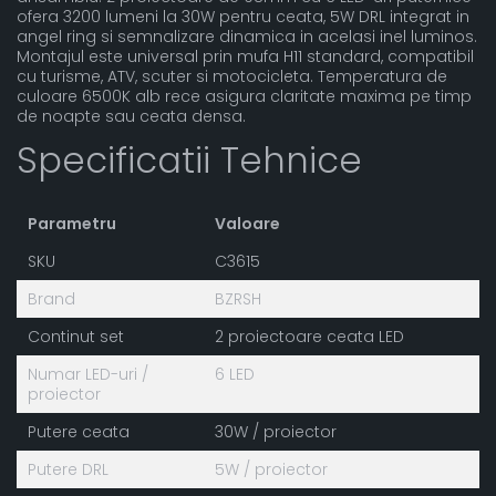
ofera 3200 lumeni la 30W pentru ceata, 5W DRL integrat in
angel ring si semnalizare dinamica in acelasi inel luminos.
Montajul este universal prin mufa H11 standard, compatibil
cu turisme, ATV, scuter si motocicleta. Temperatura de
culoare 6500K alb rece asigura claritate maxima pe timp
de noapte sau ceata densa.
Specificatii Tehnice
Parametru
Valoare
SKU
C3615
Brand
BZRSH
Continut set
2 proiectoare ceata LED
Numar LED-uri /
6 LED
proiector
Putere ceata
30W / proiector
Putere DRL
5W / proiector