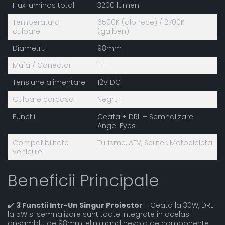
Flux luminos total
3200 lumeni
Temperatura
6500K (alb rece) / 2700K
culoare
(galben)
Diametru
98mm
Mufa / Conector
H11
Tensiune alimentare
12V DC
Culoare carcasa
Negru
Functii
Ceata + DRL + Semnalizare
Angel Eyes
Compatibilitate
Turisme, ATV, Scuter, Motocicleta
vehicule
Beneficii Principale
✔️
3 Functii Intr-Un Singur Proiector
- Ceata la 30W, DRL
la 5W si semnalizare sunt toate integrate in acelasi
ansamblu de 98mm, eliminand nevoia de componente