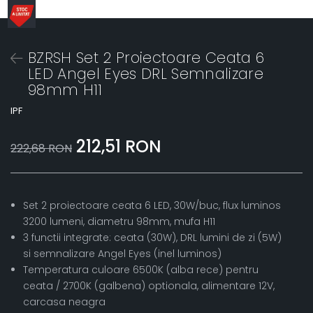
BZRSH Set 2 Proiectoare Ceata 6
LED Angel Eyes DRL Semnalizare
98mm H11
IPF
212,51 RON
222,68 RON
Set 2 proiectoare ceata 6 LED, 30W/buc, flux luminos
3200 lumeni, diametru 98mm, mufa H11
3 functii integrate: ceata (30W), DRL lumini de zi (5W)
si semnalizare Angel Eyes (inel luminos)
Temperatura culoare 6500K (alba rece) pentru
ceata / 2700K (galbena) optionala, alimentare 12V,
carcasa neagra