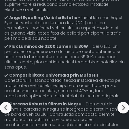
suplimentare si reducand complexitatea instalatiei
electrice a vehiculului.
✔️
Angel Eyes Ring Vizibil si Estetic
- Inelul luminos Angel
Eyes serveste atat ca lumina de zi (DRL) cat si ca
semnalizare, conferind vehiculului un aspect modern si
asigurand vizibilitatea fata de ceilalti participanti la trafic
pe timp de zi sau noapte.
✔️
Flux Luminos de 3200 Lumeni la 30W
- Cei 6 LED-uri
per proiector genereaza o lumina de ceata puternica si
uniforma la temperatura de culoare 6500K, penetrand
eficient ceata, ploaia si intunericul fara orbirea soferilor din
sens opus.
✔️
Compatibilitate Universala prin Mufa H11
-
Conectorul H11 standard faciliteaza instalarea directa pe
majoritatea vehiculelor echipate cu acest tip de priza:
autoturisme, motociclete, scutere si ATV-uri, fara
modificari suplimentare ale instalatiei electrice originale.
✔️
Carcasa Robusta 98mm in Negru
- Diametrul de
98mm si carcasa in negru se integreaza discret in zona
de bara a vehiculului. Constructia compacta permite
montarea in spatii limitate, specifica proiect
autoturismelor moderne sau ghidonului motocicletelor.