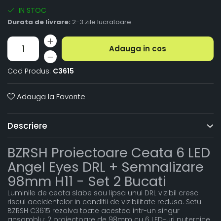
IN STOC
Durata de livrare:
2-3 zile lucratoare
Adauga in cos
Cod Produs:
C3615
Adauga la Favorite
Descriere
BZRSH Proiectoare Ceata 6 LED
Angel Eyes DRL + Semnalizare
98mm H11 - Set 2 Bucati
Luminile de ceata slabe sau lipsa unui DRL vizibil cresc
riscul accidentelor in conditii de vizibilitate redusa. Setul
BZRSH C3615 rezolva toate acestea intr-un singur
ansamblu: 2 proiectoare de 98mm cu 6 LED-uri puternice