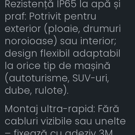
Rezistență IP65 la apă și
praf: Potrivit pentru
exterior (ploaie, drumuri
noroioase) sau interior;
design flexibil adaptabil
la orice tip de mașină
(autoturisme, SUV-uri,
dube, rulote).
Montaj ultra-rapid: Fără
cabluri vizibile sau unelte
– fixează cu adeziv 3M