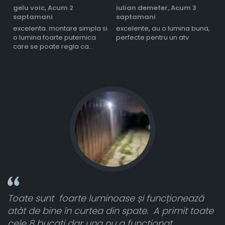
gelu voic,
Acum 2
iulian demeter,
Acum 3
m
saptamani
saptamani
s
excelenta. montare simpla si
excelente, au o lumina buna,
l
o lumina foarte puternica
perfecte pentru un atv
care se poate regla ca
intensitate
Toate sunt foarte luminoase și funcționează
n
atât de bine în curtea din spate. A primit toate
ca
cele 8 bucati dar una nu a funcționat,