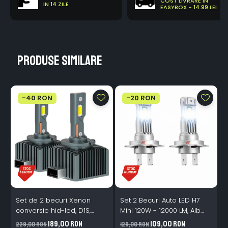
COST LIVRARE IN
IN 14 ZILE
EASYBOX - 14.99 LEI
Produse similare
-40 RON
-20 RON
Set de 2 becuri Xenon
Set 2 Becuri Auto LED H7
conversie hid-led, D1S,
Mini 120W - 12000 LM, Alb
120W, 12.000lm, Canbus,
Rece 6500K, Canbus
189,00 RON
109,00 RON
229,00 RON
129,00 RON
3