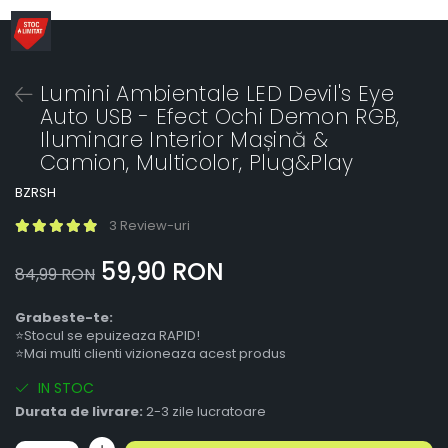
Lumini Ambientale LED Devil's Eye
Auto USB - Efect Ochi Demon RGB,
Iluminare Interior Mașină &
Camion, Multicolor, Plug&Play
BZRSH
3 Review-uri
59,90 RON
84,99 RON
Grabeste-te:
⭐Stocul se epuizeaza RAPID!
⭐Mai multi clienti vizioneaza acest produs
IN STOC
Durata de livrare:
2-3 zile lucratoare