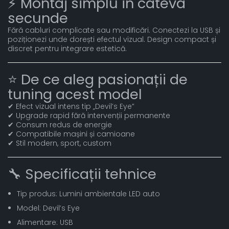
⚡ Montaj simplu în câteva
secunde
Fără cabluri complicate sau modificări. Conectezi la USB și
poziționezi unde dorești efectul vizual. Design compact și
discret pentru integrare estetică.
⭐ De ce aleg pasionații de
tuning acest model
✔ Efect vizual intens tip „Devil’s Eye”
✔ Upgrade rapid fără intervenții permanente
✔ Consum redus de energie
✔ Compatibile mașini și camioane
✔ Stil modern, sport, custom
🔧 Specificații tehnice
Tip produs: Lumini ambientale LED auto
Model: Devil’s Eye
Alimentare: USB