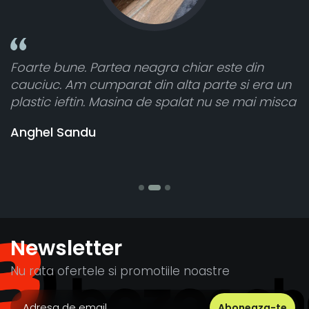
ste din
Toate sunt foarte luminoase și funcți
e si era un
atât de bine în curtea din spate. A pri
se mai misca
cele 8 bucati dar una nu a funcționat,
vânzătorul a răspuns rapid și a rambu
banii pentru 1 bucata, Multumesc
Stefania Mihai
Newsletter
Nu rata ofertele si promotiile noastre