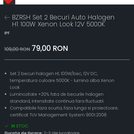
BZRSH Set 2 Becuri Auto Halogen
H1 100W Xenon Look 12V 5000K
IPF
79,00 RON
109,00 RON
Set 2 becuri halogen H1, 100W/bec, 12V DC,
temperatura culoare 5000K - lumina alba Xenon
Look
Luminozitate +20% fata de becurile halogen
standard, intensitate continua fara fluctuatii
Compatibile faza scurta, faza lunga si proiectoare;
certificat TUV Management System 9001:2008
IN STOC
Durata de livrare:
2-3 zile lucratoare