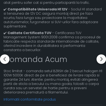
atat pentru sofer cat si pentru participantii la trafic.
✔️
Compatibilitate Universala H1 12V
- Soclul H1 standard
si tensiunea de 12V DC asigura montaj direct pe faza
scurta, faza lunga sau proiectoare la majoritatea
autoturismelor, furgoneteor si SUV-urilor fara adaptoare
suplimentare.
✔️
Calitate Certificata TUV
- Certificarea TUV
Management System 9001:2008 confirma ca procesul de
fabricatie respecta standarde internationale de calitate,
oferind incredere in durabilitatea si performanta
constanta a becurilor.
Comanda Acum
Stoc limitat - comanda setul BZRSH de 2 becuri halogen H1
100W 5000K direct de pe si beneficiezi de livrare rapida si
garantie 24 luni. Atentie: pentru montaj, evitati atingerea
partii de sticla a becului cu mana goala; folositi o carpa
curata sau un servetel de hartie pentru a preveni
deteriorarea prematură a filamentului.
Informatii conformitate produs