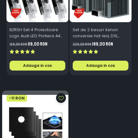
BZRSH Set 4 Proiectoare
Set de 2 becuri Xenon
S
Logo Audi LED Portiera A4
conversie hid-led, D1S,
M
A5 A6 A7 A8 Q3 Q5 Q7 - 12V
120W, 12.000lm, Canbus,
119,00 RON
189,00 RON
129,00 RON
229,00 RON
1
5W Plug & Play
Miez Cupru, Radiator
I
Aluminiu, Premium, Alb
P
Rece
Adauga in cos
Adauga in cos
-11 RON