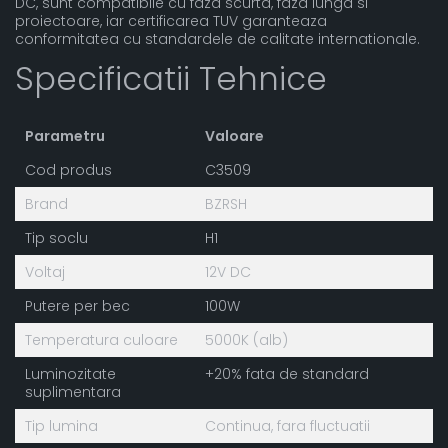
DC, sunt compatibile cu faza scurta, faza lunga si
proiectoare, iar certificarea TUV garanteaza
conformitatea cu standardele de calitate internationale.
Specificatii Tehnice
Parametru
Valoare
Cod produs
C3509
Brand
BZRSH
Tip soclu
H1
Voltaj
12V DC
Putere per bec
100W
Temperatura culoare
5000K (alb)
Luminozitate
+20% fata de standard
suplimentara
Tip lumina
Continua, fara fluctuatii