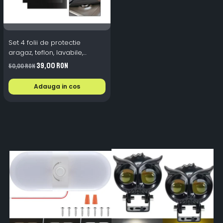
Set 4 folii de protectie
aragaz, teflon, lavabile,
reutilizabile, Negru/Gri
39,00 RON
50,00 RON
Adauga in cos