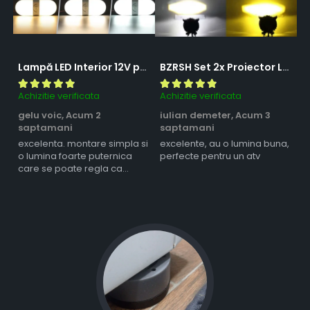
Lampă LED Interior 12V pentru Dubă, Camper și Rulotă - 180LED, 33 cm, 3 Temperaturii de Culoare, Intensitate Reglabilă, Iluminare Compartiment Marfă
BZRSH Set 2x Proiector LED Bufnita 50W Lupa 2 Faze Alb-Galben 12-24V Moto ATV
Achizitie verificata
Achizitie verificata
Ac
gelu voic,
Acum 2
iulian demeter,
Acum 3
m
saptamani
saptamani
s
excelenta. montare simpla si
excelente, au o lumina buna,
l
o lumina foarte puternica
perfecte pentru un atv
care se poate regla ca
intensitate