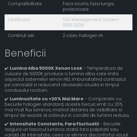
Compatibilitate
Faza scurta, faza lunga,
proiectoare
Certificare
TUV Management System
9001:2008
Continut set
2 x bec halogen H1
Beneficii
✔️
Lumina Alba 5000K Xenon Look
- Temperatura de
culoare de 5000K produce o lumina alba care imita
aspectul sistemelor xenon HID, imbunatatind contrastul
pe carosabil si reducand oboseala vizuala in timpul
condusului nocturn.
✔️
Luminozitate cu +20% Mai Mare
- Comparativ cu
becurile halogen standard, aceste becuri emit cu 20%
mai mult flux luminos, marind distanta de vizibilitate si
timpul de reactie al soferului in conditii de lumina redusa.
✔️
Intensitate Constanta, Fara Fluctuatii
- Becurile
asigura un fascicul luminos stabil, fara palpitatii sau
variatii de intensitate, ceea ce elimina disconfortul vizual