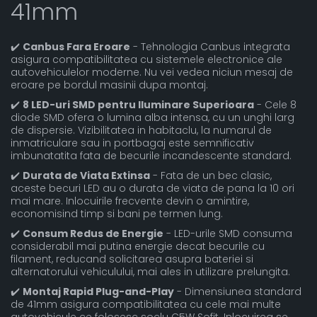
41mm
✔️
Canbus Fara Eroare
- Tehnologia Canbus integrata
asigura compatibilitatea cu sistemele electronice ale
autovehiculelor moderne. Nu vei vedea niciun mesaj de
eroare pe bordul masinii dupa montaj.
✔️
8 LED-uri SMD pentru Iluminare Superioara
- Cele 8
diode SMD ofera o lumina alba intensa, cu un unghi larg
de dispersie. Vizibilitatea in habitaclu, la numarul de
inmatriculare sau in portbagaj este semnificativ
imbunatatita fata de becurile incandescente standard.
✔️
Durata de Viata Extinsa
- Fata de un bec clasic,
aceste becuri LED au o durata de viata de pana la 10 ori
mai mare. Inlocuirile frecvente devin o amintire,
economisind timp si bani pe termen lung.
✔️
Consum Redus de Energie
- LED-urile SMD consuma
considerabil mai putina energie decat becurile cu
filament, reducand solicitarea asupra bateriei si
alternatorului vehiculului, mai ales in utilizare prelungita.
✔️
Montaj Rapid Plug-and-Play
- Dimensiunea standard
de 41mm asigura compatibilitatea cu cele mai multe