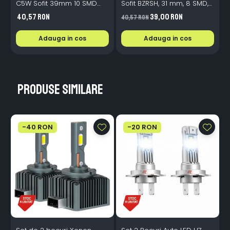
C5W Sofit 39mm 10 SMD
Sofit BZRSH, 31 mm, 8 SMD,
Canbus Fara Eroare
Canbus Fără Eroare de
40,57 RON
39,00 RON
40,57 RON
Bec Ars
Adauga in cos
Adauga in cos
Produse similare
-40 RON
-20 RON