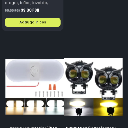
aragaz, teflon, lavabile,
reutilizabile, Negru/Gri
39,00 RON
50,00 RON
Adauga in cos