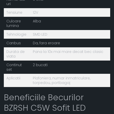
uri
Tensiune
12V
Culoare
Alba
lumina
Tehnologie
SMD LED
Canbus
Da, fara eroare
Durata de
Pana la 10x mai mare decat bec clasic
viata
Continut
2 bucati
set
Aplicatii
Plafoniera, numar inmatriculare,
torpedou, portbagaj
Beneficiile Becurilor
BZRSH C5W Sofit LED