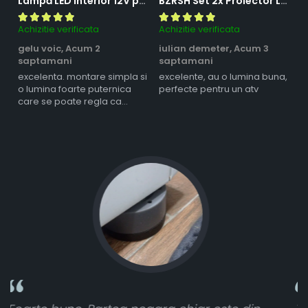
Lampă LED Interior 12V pentru Dubă, Camper și Rulotă - 180LED, 33 cm, 3 Temperaturii de Culoare, Intensitate Reglabilă, Iluminare Compartiment Marfă
BZRSH Set 2x Proiector LED Bufnita 50W Lupa 2 Faze Alb-Galben 12-24V Moto ATV
Achizitie verificata
Achizitie verificata
Ac
gelu voic,
Acum 2
iulian demeter,
Acum 3
m
saptamani
saptamani
s
excelenta. montare simpla si
excelente, au o lumina buna,
l
o lumina foarte puternica
perfecte pentru un atv
care se poate regla ca
intensitate