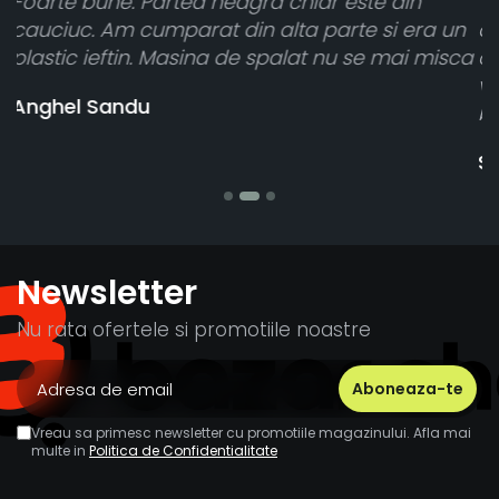
Toate sunt foarte luminoase și funcționează
a un
atât de bine în curtea din spate. A primit toat
misca
cele 8 bucati dar una nu a funcționat,
vânzătorul a răspuns rapid și a rambursat
banii pentru 1 bucata, Multumesc
Stefania Mihai
Newsletter
Nu rata ofertele si promotiile noastre
Vreau sa primesc newsletter cu promotiile magazinului. Afla mai
multe in
Politica de Confidentialitate