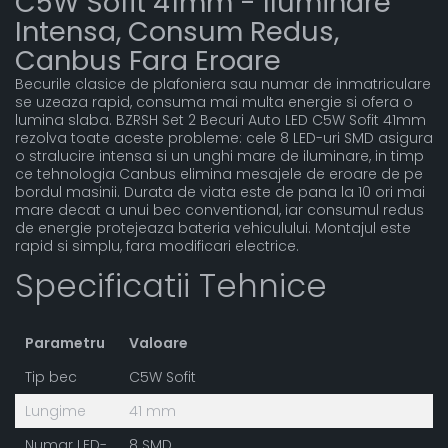
C5W Sofit 41mm - Iluminare
Intensa, Consum Redus,
Canbus Fara Eroare
Becurile clasice de plafoniera sau numar de inmatriculare
se uzeaza rapid, consuma mai multa energie si ofera o
lumina slaba. BZRSH Set 2 Becuri Auto LED C5W Sofit 41mm
rezolva toate aceste probleme: cele 8 LED-uri SMD asigura
o stralucire intensa si un unghi mare de iluminare, in timp
ce tehnologia Canbus elimina mesajele de eroare de pe
bordul masinii. Durata de viata este de pana la 10 ori mai
mare decat a unui bec conventional, iar consumul redus
de energie protejeaza bateria vehiculului. Montajul este
rapid si simplu, fara modificari electrice.
Specificatii Tehnice
Parametru
Valoare
Tip bec
C5W Sofit
Lungime
41 mm
Numar LED-
8 SMD