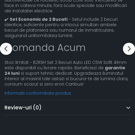
autovehicule ce folosesc soclu C5W Sofit. Inlocuirea se
face in cateva minute, fara scule speciale sau modificari
ale instalatiei electrice.
✔️
Set Economic de 2 Bucati
- Setul include 2 becuri
identice, suficiente pentru a inlocui simultan ambele
becuri de plafoniera sau numarul de inmatriculare,
asigurand uniformitatea luminii.
Comanda Acum
Stoc limitat - BZRSH Set 2 Becuri Auto LED C5W Sofit 41mm
este disponibil cu livrare rapida. Beneficiezi de
garantie
24 luni
si suport tehnic dedicat. Upgradeaza iluminatul
interior al masinii tale astazi si bucura-te de lumina clara,
consum scazut si zero erori Canbus!
Informatii conformitate produs
Review-uri
(0)