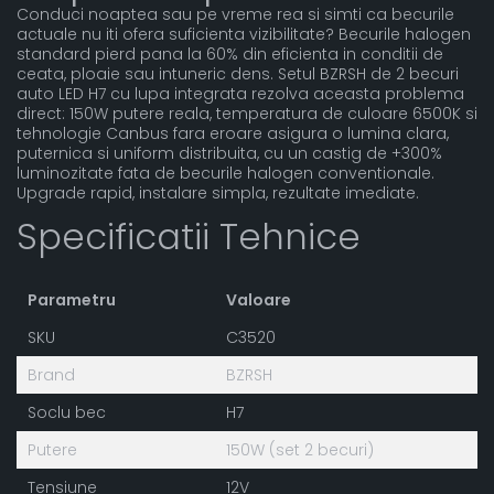
Conduci noaptea sau pe vreme rea si simti ca becurile
actuale nu iti ofera suficienta vizibilitate? Becurile halogen
standard pierd pana la 60% din eficienta in conditii de
ceata, ploaie sau intuneric dens. Setul BZRSH de 2 becuri
auto LED H7 cu lupa integrata rezolva aceasta problema
direct: 150W putere reala, temperatura de culoare 6500K si
tehnologie Canbus fara eroare asigura o lumina clara,
puternica si uniform distribuita, cu un castig de +300%
luminozitate fata de becurile halogen conventionale.
Upgrade rapid, instalare simpla, rezultate imediate.
Specificatii Tehnice
Parametru
Valoare
SKU
C3520
Brand
BZRSH
Soclu bec
H7
Putere
150W (set 2 becuri)
Tensiune
12V