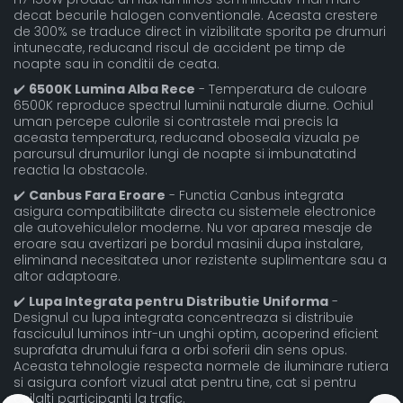
decat becurile halogen conventionale. Aceasta crestere
de 300% se traduce direct in vizibilitate sporita pe drumuri
intunecate, reducand riscul de accident pe timp de
noapte sau in conditii de ceata.
✔️
6500K Lumina Alba Rece
- Temperatura de culoare
6500K reproduce spectrul luminii naturale diurne. Ochiul
uman percepe culorile si contrastele mai precis la
aceasta temperatura, reducand oboseala vizuala pe
parcursul drumurilor lungi de noapte si imbunatatind
reactia la obstacole.
✔️
Canbus Fara Eroare
- Functia Canbus integrata
asigura compatibilitate directa cu sistemele electronice
ale autovehiculelor moderne. Nu vor aparea mesaje de
eroare sau avertizari pe bordul masinii dupa instalare,
eliminand necesitatea unor rezistente suplimentare sau a
altor adaptoare.
✔️
Lupa Integrata pentru Distributie Uniforma
-
Designul cu lupa integrata concentreaza si distribuie
fasciculul luminos intr-un unghi optim, acoperind eficient
suprafata drumului fara a orbi soferii din sens opus.
Aceasta tehnologie respecta normele de iluminare rutiera
si asigura confort vizual atat pentru tine, cat si pentru
ceilalti participanti la trafic.