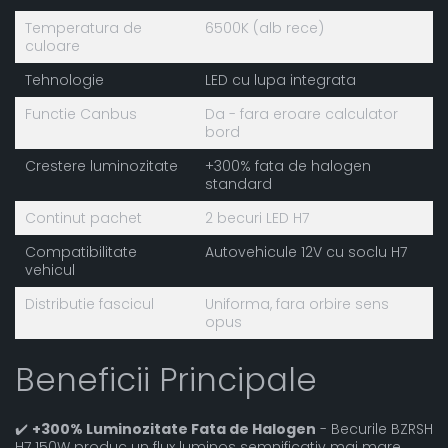
Temperatura de
6500K (alb rece)
culoare
Tehnologie
LED cu lupa integrata
Functie Canbus
Da - fara eroare calculator
bord
Crestere luminozitate
+300% fata de halogen
standard
Continut pachet
2 becuri LED H7
Compatibilitate
Autovehicule 12V cu soclu H7
vehicul
Distributie fascicul
Uniforma, fara orbire sens
opus
Beneficii Principale
✔️
+300% Luminozitate Fata de Halogen
- Becurile BZRSH
H7 150W produc un flux luminos semnificativ mai mare