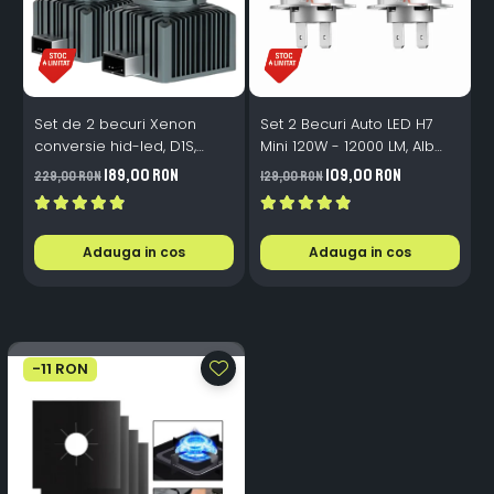
Set de 2 becuri Xenon
Set 2 Becuri Auto LED H7
conversie hid-led, D1S,
Mini 120W - 12000 LM, Alb
120W, 12.000lm, Canbus,
Rece 6500K, Canbus
189,00 RON
109,00 RON
229,00 RON
129,00 RON
3
Miez Cupru, Radiator
Integrat + Ventilator Răcire,
Aluminiu, Premium, Alb
Plug & Play, 12-18V
Rece
Adauga in cos
Adauga in cos
-11 RON