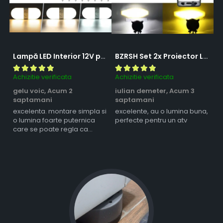
Lampă LED Interior 12V pentru Dubă, Camper și Rulotă - 180LED, 33 cm, 3 Temperaturii de Culoare, Intensitate Reglabilă, Iluminare Compartiment Marfă
BZRSH Set 2x Proiector LED Bufnita 50W Lupa 2 Faze Alb-Galben 12-24V Moto ATV
Achizitie verificata
Achizitie verificata
Ac
gelu voic,
Acum 2
iulian demeter,
Acum 3
m
saptamani
saptamani
s
excelenta. montare simpla si
excelente, au o lumina buna,
l
o lumina foarte puternica
perfecte pentru un atv
care se poate regla ca
intensitate