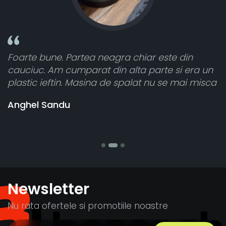
n
Toate sunt foarte luminoase și funcționează
era un
atât de bine în curtea din spate. A primit to
i misca
cele 8 bucati dar una nu a funcționat,
vânzătorul a răspuns rapid și a rambursat
banii pentru 1 bucata, Multumesc
Stefania Mihai
Newsletter
Nu rata ofertele si promotiile noastre