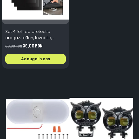
Set 4 folii de protectie
aragaz, teflon, lavabile,
reutilizabile, Negru/Gri
39,00 RON
50,00 RON
Adauga in cos