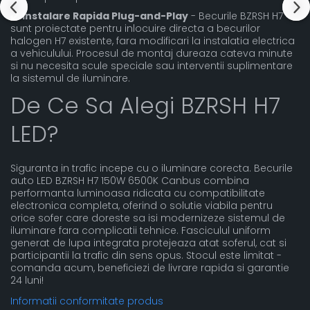
✔️
Instalare Rapida Plug-and-Play
- Becurile BZRSH H7
sunt proiectate pentru inlocuire directa a becurilor
halogen H7 existente, fara modificari la instalatia electrica
a vehiculului. Procesul de montaj dureaza cateva minute
si nu necesita scule speciale sau interventii suplimentare
la sistemul de iluminare.
De Ce Sa Alegi BZRSH H7
LED?
Siguranta in trafic incepe cu o iluminare corecta. Becurile
auto LED BZRSH H7 150W 6500K Canbus combina
performanta luminoasa ridicata cu compatibilitate
electronica completa, oferind o solutie viabila pentru
orice sofer care doreste sa isi modernizeze sistemul de
iluminare fara complicatii tehnice. Fasciculul uniform
generat de lupa integrata protejeaza atat soferul, cat si
participantii la trafic din sens opus. Stocul este limitat -
comanda acum, beneficiezi de livrare rapida si garantie
24 luni!
Informatii conformitate produs