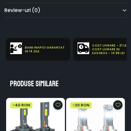
Review-uri
(0)
COST LIVRARE - 21 LEI
BANII INAPOI GARANTAT
COST LIVRARE IN
IN 14 ZILE
EASYBOX - 14.99 LEI
Produse similare
-40 RON
-20 RON