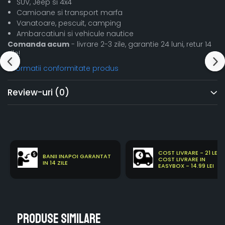
SUV, Jeep si 4x4
Camioane si transport marfa
Vanatoare, pescuit, camping
Ambarcatiuni si vehicule nautice
Comanda acum
- livrare 2-3 zile, garantie 24 luni, retur 14
zile!
Informatii conformitate produs
Review-uri
(0)
COST LIVRARE - 21 LEI
BANII INAPOI GARANTAT
COST LIVRARE IN
IN 14 ZILE
EASYBOX - 14.99 LEI
Produse similare