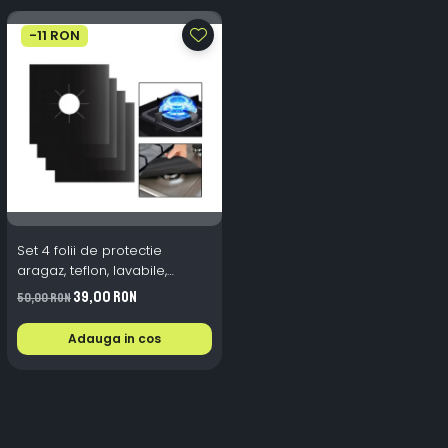
-11 RON
Set 4 folii de protectie
aragaz, teflon, lavabile,
reutilizabile, Negru/Gri
39,00 RON
50,00 RON
Adauga in cos