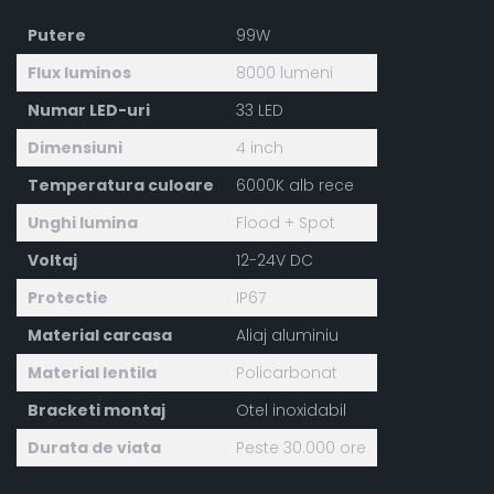
Putere
99W
Flux luminos
8000 lumeni
Numar LED-uri
33 LED
Dimensiuni
4 inch
Temperatura culoare
6000K alb rece
Unghi lumina
Flood + Spot
Voltaj
12-24V DC
Protectie
IP67
Material carcasa
Aliaj aluminiu
Material lentila
Policarbonat
Bracketi montaj
Otel inoxidabil
Durata de viata
Peste 30.000 ore