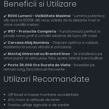
Beneficii si Utilizare
✔️
8000 Lumeni - Vizibilitate Maxima
- Lumina puternica
alb rece la 6000K alb rece, vizibila de la distante mari in
orice conditii meteo.
✔️
IP67 - Protectie Completa
- Functioneaza perfect in
ploaie, noroi, praf si conditii extreme de lucru off-road.
✔️
Carcasa Aliaj Aluminiu
- Disipare optima a caldurii,
rezistenta la socuri, vibratii si coroziune.
✔️
Montaj Universal cu Bracketi Inox
- Se instaleaza pe
orice punct al vehiculului: fata, spate, lateral, bara bullbar.
✔️
Peste 30.000 Ore Durata de Viata
- Investitie pe
termen lung, fara inlocuiri frecvente.
Utilizari Recomandate
Off Road si trasee montane accidentate
ATV, moto si vehicule de teren
Tractor, utilaje agricole si de santier