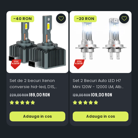
-40 RON
-20 RON
Set de 2 becuri Xenon
Set 2 Becuri Auto LED H7
conversie hid-led, D1S,
Mini 120W - 12000 LM, Alb
120W, 12.000lm, Canbus,
Rece 6500K, Canbus
189,00 RON
109,00 RON
229,00 RON
129,00 RON
3
Miez Cupru, Radiator
Integrat + Ventilator Răcire,
Aluminiu, Premium, Alb
Plug & Play, 12-18V
Rece
Adauga in cos
Adauga in cos