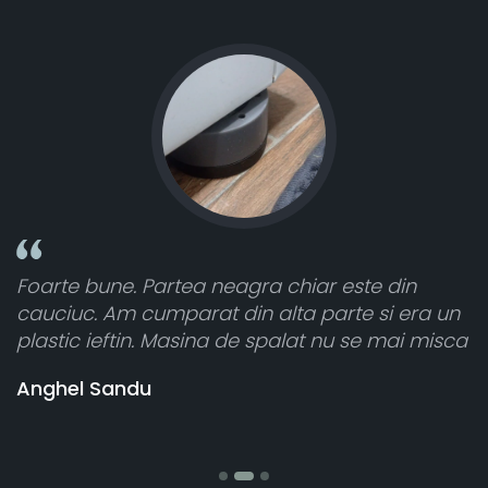
r este din
Toate sunt foarte luminoase și fun
parte si era un
atât de bine în curtea din spate. A 
 nu se mai misca
cele 8 bucati dar una nu a funcțion
vânzătorul a răspuns rapid și a ra
banii pentru 1 bucata, Multumesc
Stefania Mihai