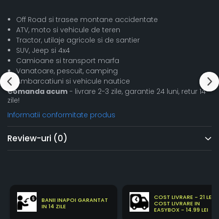
Off Road si trasee montane accidentate
ATV, moto si vehicule de teren
Tractor, utilaje agricole si de santier
SUV, Jeep si 4x4
Camioane si transport marfa
Vanatoare, pescuit, camping
Ambarcatiuni si vehicule nautice
Comanda acum
- livrare 2-3 zile, garantie 24 luni, retur 14
zile!
Informatii conformitate produs
Review-uri
(0)
COST LIVRARE - 21 LEI
BANII INAPOI GARANTAT
COST LIVRARE IN
IN 14 ZILE
EASYBOX - 14.99 LEI