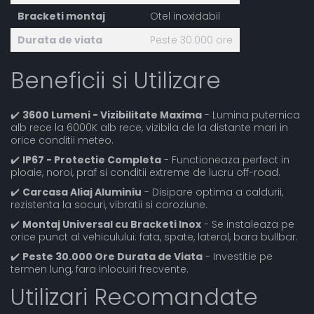
Bracketi montaj
Otel inoxidabil
Durata de viata
Peste 30.000 ore
Beneficii si Utilizare
✔️
3600 Lumeni - Vizibilitate Maxima
- Lumina puternica
alb rece la 6000K alb rece, vizibila de la distante mari in
orice conditii meteo.
✔️
IP67 - Protectie Completa
- Functioneaza perfect in
ploaie, noroi, praf si conditii extreme de lucru off-road.
✔️
Carcasa Aliaj Aluminiu
- Disipare optima a caldurii,
rezistenta la socuri, vibratii si coroziune.
✔️
Montaj Universal cu Bracketi Inox
- Se instaleaza pe
orice punct al vehiculului: fata, spate, lateral, bara bullbar.
✔️
Peste 30.000 Ore Durata de Viata
- Investitie pe
termen lung, fara inlocuiri frecvente.
Utilizari Recomandate