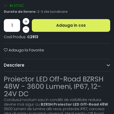
IN STOC
Durata de livrare:
2-3 zile lucratoare
Adauga in cos
Cod Produs:
C2913
Adauga la Favorite
Descriere
Proiector LED Off-Road BZRSH
48W - 3600 Lumeni, IP67, 12-
24V DC
Condusul nocturn sau in conditii de vizibilitate redusa
devine mai sigur cu
BZRSH Proiector LED Off-Road 48W
.
3600 lumeni de lumina alb rece, protectie IP67, carcasa
aliaj aluminiu si montaj universal. Ideal pentru Off Road,