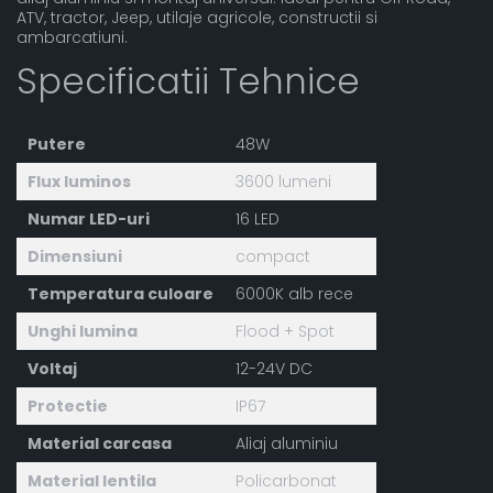
ATV, tractor, Jeep, utilaje agricole, constructii si
ambarcatiuni.
Specificatii Tehnice
Putere
48W
Flux luminos
3600 lumeni
Numar LED-uri
16 LED
Dimensiuni
compact
Temperatura culoare
6000K alb rece
Unghi lumina
Flood + Spot
Voltaj
12-24V DC
Protectie
IP67
Material carcasa
Aliaj aluminiu
Material lentila
Policarbonat