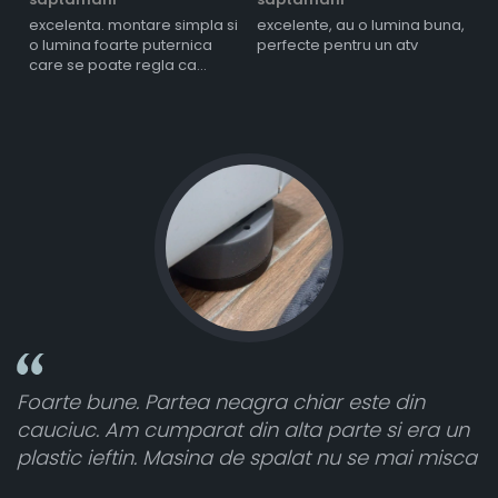
s
excelenta. montare simpla si
excelente, au o lumina buna,
l
o lumina foarte puternica
perfecte pentru un atv
care se poate regla ca
intensitate
e din
Toate sunt foarte luminoase și funcțion
si era un
atât de bine în curtea din spate. A primi
 mai misca
cele 8 bucati dar una nu a funcționat,
vânzătorul a răspuns rapid și a ramburs