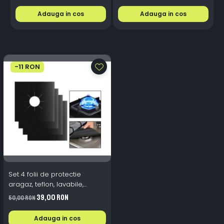
Adauga in cos
Adauga in cos
-11 RON
Set 4 folii de protectie
aragaz, teflon, lavabile,
reutilizabile, Negru/Gri
39,00 RON
50,00 RON
Adauga in cos