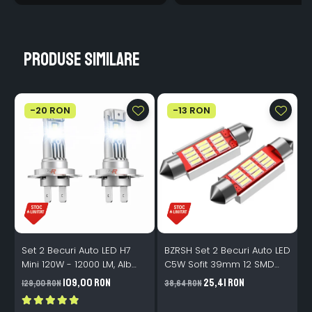
Produse similare
-20 RON
-13 RON
Set 2 Becuri Auto LED H7
BZRSH Set 2 Becuri Auto LED
Mini 120W - 12000 LM, Alb
C5W Sofit 39mm 12 SMD
Rece 6500K, Canbus
Canbus Fara Eroare
109,00 RON
25,41 RON
129,00 RON
38,64 RON
3
Integrat + Ventilator Răcire,
Plug & Play, 12-18V