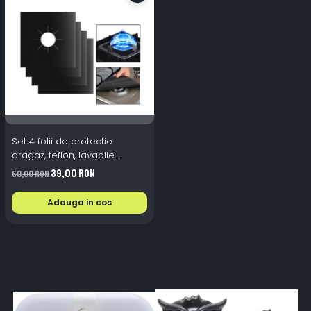
Set 4 folii de protectie
aragaz, teflon, lavabile,
reutilizabile, Negru/Gri
39,00 RON
50,00 RON
Adauga in cos