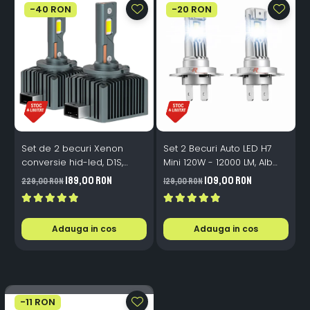
-40 RON
-20 RON
Set de 2 becuri Xenon
Set 2 Becuri Auto LED H7
conversie hid-led, D1S,
Mini 120W - 12000 LM, Alb
120W, 12.000lm, Canbus,
Rece 6500K, Canbus
189,00 RON
109,00 RON
229,00 RON
129,00 RON
3
Miez Cupru, Radiator
Integrat + Ventilator Răcire,
Aluminiu, Premium, Alb
Plug & Play, 12-18V
Rece
Adauga in cos
Adauga in cos
-11 RON