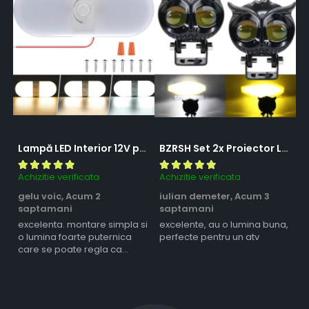
Lampă LED Interior 12V pentru Dubă, Camper și Rulotă - 180LED, 33 cm, 3 Temperaturii de Culoare, Intensitate Reglabilă, Iluminare Compartiment Marfă
BZRSH Set 2x Proiector LED Bufnita 50W Lupa 2 Faze Alb-Galben 12-24V Moto ATV
Achizitie verificata
Achizitie verificata
Ac
gelu voic,
Acum 2
iulian demeter,
Acum 3
m
saptamani
saptamani
s
excelenta. montare simpla si
excelente, au o lumina buna,
l
o lumina foarte puternica
perfecte pentru un atv
care se poate regla ca
intensitate