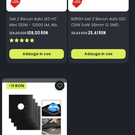
Set 2 Becuri Auto LED H7
BZRSH Set 2 Becuri Auto LED
Mini 120W - 12000 LM, Alb
C5W Sofit 39mm 12 SMD
Rece 6500K, Canbus
Canbus Fara Eroare
109,00 RON
25,41 RON
129,00 RON
38,64 RON
3
Integrat + Ventilator Răcire,
Plug & Play, 12-18V
Adauga in cos
Adauga in cos
-11 RON