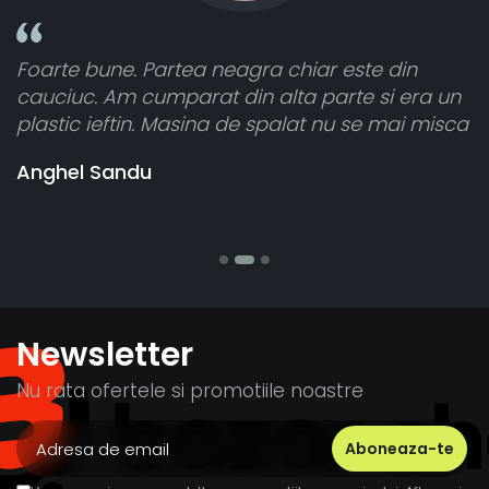
in
Toate sunt foarte luminoase și funcționea
 era un
atât de bine în curtea din spate. A primit t
ai misca
cele 8 bucati dar una nu a funcționat,
vânzătorul a răspuns rapid și a rambursat
banii pentru 1 bucata, Multumesc
Stefania Mihai
Newsletter
Nu rata ofertele si promotiile noastre