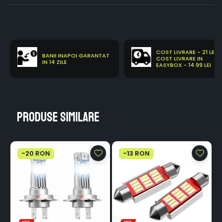
COST LIVRARE - 21 LEI
BANII INAPOI GARANTAT
COST LIVRARE IN
IN 14 ZILE
EASYBOX - 14.99 LEI
Produse similare
-20 RON
-13 RON