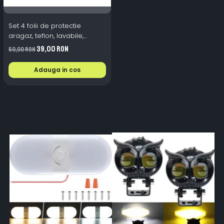
Set 4 folii de protectie
aragaz, teflon, lavabile,
reutilizabile, Negru/Gri
39,00 RON
50,00 RON
Adauga in cos