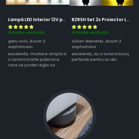
Lampă LED Interior 12V pentru Dubă, Camper și Rulotă - 180LED, 33 cm, 3 Temperaturii de Culoare, Intensitate Reglabilă, Iluminare Compartiment Marfă
BZRSH Set 2x Proiector LED Bufnita 50W Lupa 2 Faze Alb-Galben 12-24V Moto ATV
Achizitie verificata
Achizitie verificata
Ac
gelu voic,
Acum 2
iulian demeter,
Acum 3
m
saptamani
saptamani
s
excelenta. montare simpla si
excelente, au o lumina buna,
l
o lumina foarte puternica
perfecte pentru un atv
care se poate regla ca
intensitate