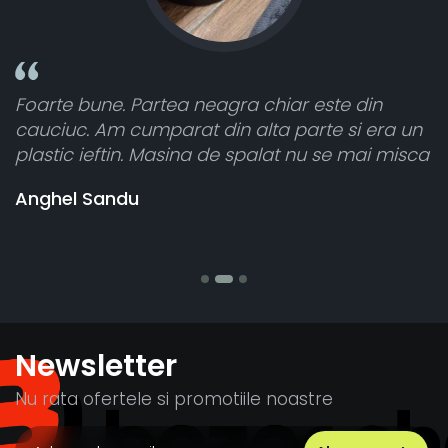
une. Partea neagra chiar este din
Toate sunt 
 Am cumparat din alta parte si era un
atât de bine
ieftin. Masina de spalat nu se mai misca
cele 8 bucat
vânzătorul 
Sandu
banii pentr
Stefania Mi
Newsletter
Nu rata ofertele si promotiile noastre