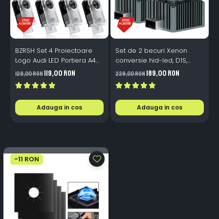
BZRSH Set 4 Proiectoare
Set de 2 becuri Xenon
S
Logo Audi LED Portiera A4
conversie hid-led, D1S,
M
A5 A6 A7 A8 Q3 Q5 Q7 - 12V
120W, 12.000lm, Canbus,
119,00 RON
189,00 RON
129,00 RON
229,00 RON
1
5W Plug & Play
Miez Cupru, Radiator
I
Aluminiu, Premium, Alb
P
Rece
Adauga in cos
Adauga in cos
-11 RON