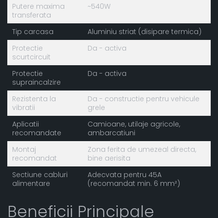
Putere maxima
~540W
transferata
Tip carcasa
Aluminiu striat (disipare termica)
Protectie
Da - activa
scurtcircuit
Protectie
Da - activa
supraincalzire
Rezistenta la
Da - constructie pentru vehicule
vibratii
grele
Aplicatii
Camioane, utilaje agricole,
recomandate
ambarcatiuni
Montaj
Zona ferita de umezeal directa,
recomandat
bine aerisita
Sectiune cabluri
Adecvata pentru 45A
alimentare
(recomandat min. 6 mm²)
Beneficii Principale