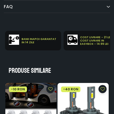
FAQ
COST LIVRARE - 21 LEI
BANII INAPOI GARANTAT
COST LIVRARE IN
IN 14 ZILE
EASYBOX - 14.99 LEI
Produse similare
-10 RON
-40 RON