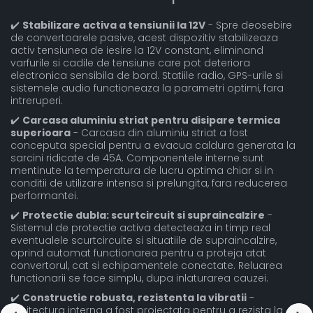
✔️
Stabilizare activa a tensiunii la 12V
- Spre deosebire
de convertoarele pasive, acest dispozitiv stabilizeaza
activ tensiunea de iesire la 12V constant, eliminand
varfurile si cadile de tensiune care pot deteriora
electronica sensibila de bord. Statiile radio, GPS-urile si
sistemele audio functioneaza la parametri optimi, fara
intreruperi.
✔️
Carcasa aluminiu striat pentru disipare termica
superioara
- Carcasa din aluminiu striat a fost
conceputa special pentru a evacua caldura generata la
sarcini ridicate de 45A. Componentele interne sunt
mentinute la temperatura de lucru optima chiar si in
conditii de utilizare intensa si prelungita, fara reducerea
performantei.
✔️
Protectie dubla: scurtcircuit si supraincalzire
-
Sistemul de protectie activa detecteaza in timp real
eventualele scurtcircuite si situatiile de supraincalzire,
oprind automat functionarea pentru a proteja atat
convertorul, cat si echipamentele conectate. Reluarea
functionarii se face simplu, dupa inlaturarea cauzei.
✔️
Constructie robusta, rezistenta la vibratii
-
Arhitectura interna a fost proiectata pentru a rezista la