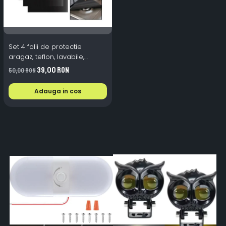
Set 4 folii de protectie
aragaz, teflon, lavabile,
reutilizabile, Negru/Gri
39,00 RON
50,00 RON
Adauga in cos