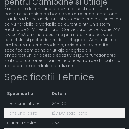
pentru Camioane si Utilaje
Fluctuatiile de tensiune reprezinta riscul numarul unu
pentru electronica de bord a vehiculelor de mare tonaj.
Statiile radio, ecranele GPS si sistemele audio sunt extrem
de vulnerabile la variatiile de curent dintr-un sistem
electric de 24V neechilibrat. Convertorul de tensiune 24V-
12V cu 45A elimina acest risc prin stabilizare activa a
curentului si protectie multipla integrata. Construit cu o
arhitectura interna moderna, rezistenta la vibratiile
specifice camioanelor, utilajelor agricole si
ambarcatiunilor, acest dispozitiv asigura functionarea
stabila a tuturor echipamentelor electronice din cabina,
indiferent de conditiile de utilizare.
Specificatii Tehnice
Specificatie
Detalii
Tensiune intrare
24V DC
Tensiune iesire
12V DC stabilizata
Curent maxim
45A