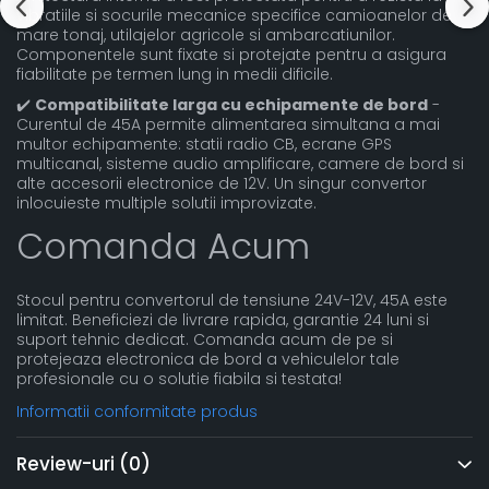
vibratiile si socurile mecanice specifice camioanelor de
mare tonaj, utilajelor agricole si ambarcatiunilor.
Componentele sunt fixate si protejate pentru a asigura
fiabilitate pe termen lung in medii dificile.
✔️
Compatibilitate larga cu echipamente de bord
-
Curentul de 45A permite alimentarea simultana a mai
multor echipamente: statii radio CB, ecrane GPS
multicanal, sisteme audio amplificare, camere de bord si
alte accesorii electronice de 12V. Un singur convertor
inlocuieste multiple solutii improvizate.
Comanda Acum
Stocul pentru convertorul de tensiune 24V-12V, 45A este
limitat. Beneficiezi de livrare rapida, garantie 24 luni si
suport tehnic dedicat. Comanda acum de pe si
protejeaza electronica de bord a vehiculelor tale
profesionale cu o solutie fiabila si testata!
Informatii conformitate produs
Review-uri
(0)