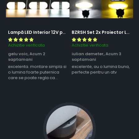
Lampă LED Interior 12V pentru Dubă, Camper și Rulotă - 180LED, 33 cm, 3 Temperaturii de Culoare, Intensitate Reglabilă, Iluminare Compartiment Marfă
BZRSH Set 2x Proiector LED Bufnita 50W Lupa 2 Faze Alb-Galben 12-24V Moto ATV
Achizitie verificata
Achizitie verificata
Ac
gelu voic,
Acum 2
iulian demeter,
Acum 3
m
saptamani
saptamani
s
excelenta. montare simpla si
excelente, au o lumina buna,
l
o lumina foarte puternica
perfecte pentru un atv
care se poate regla ca
intensitate