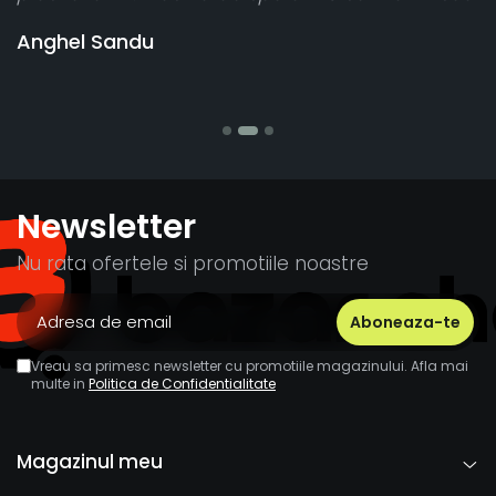
vân
Anghel Sandu
ban
Ste
Newsletter
Nu rata ofertele si promotiile noastre
Vreau sa primesc newsletter cu promotiile magazinului. Afla mai
multe in
Politica de Confidentialitate
Magazinul meu