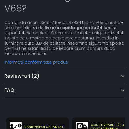
V68?
Comanda acum Setul 2 Becuri BZRSH LED H7 V68 direct de
pe si beneficiezi de
livrare rapida
,
garantie 24 luni
si
suport tehnic dedicat. Stocul este limitat - asigura-ti setul
inainte de urmatoarea deplasare nocturna. Investitia in
iluminare auto LED de calitate inseamna siguranta sporita
pentru tine si familia ta pe fiecare drum parcurs dupa
lasarea intunericului.
Informatii conformitate produs
Review-uri
(2)
FAQ
COST LIVRARE - 21 LEI
BANII INAPOI GARANTAT
COST LIVRARE IN