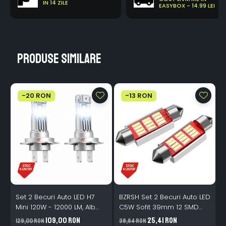
IN 14 ZILE
EASYBOX - 14.99 LEI
Produse similare
-20 RON
-13 RON
Set 2 Becuri Auto LED H7
BZRSH Set 2 Becuri Auto LED
Mini 120W - 12000 LM, Alb
C5W Sofit 39mm 12 SMD
Rece 6500K, Canbus
Canbus Fara Eroare
109,00 RON
25,41 RON
129,00 RON
38,64 RON
3