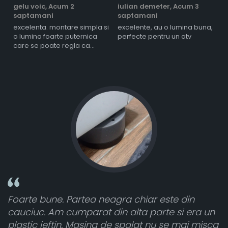
gelu voic,
Acum 2
iulian demeter,
Acum 3
m
saptamani
saptamani
s
excelenta. montare simpla si
excelente, au o lumina buna,
l
o lumina foarte puternica
perfecte pentru un atv
care se poate regla ca
intensitate
Foarte bune. Partea neagra chiar este din
Toa
cauciuc. Am cumparat din alta parte si era un
atâ
plastic ieftin. Masina de spalat nu se mai misca
cel