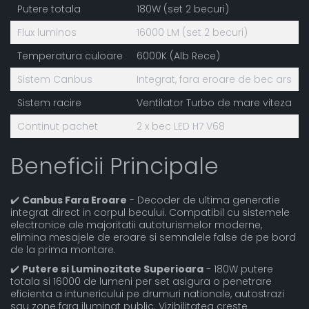
Putere totala
180W (set 2 becuri)
Flux luminos
16000 LM (set 2 becuri)
Temperatura culoare
6000K (Alb Rece)
Sistem Canbus
Integrat, fara eroare de bec ars
Sistem racire
Ventilator Turbo de mare viteza
Continut pachet
2 x bec LED H7 V68
Beneficii Principale
✔️
Canbus Fara Eroare
- Decoder de ultima generatie
integrat direct in corpul becului. Compatibil cu sistemele
electronice ale majoritatii autoturismelor moderne,
elimina mesajele de eroare si semnalele false de pe bord
de la prima montare.
✔️
Putere si Luminozitate Superioara
- 180W putere
totala si 16000 de lumeni per set asigura o penetrare
eficienta a intunericului pe drumuri nationale, autostrazi
sau zone fara iluminat public. Vizibilitatea creste