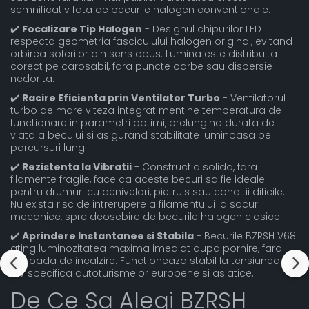
semnificativ fata de becurile halogen conventionale.
✔️
Focalizare Tip Halogen
- Designul chipurilor LED
respecta geometria fasciculului halogen original, evitand
orbirea soferilor din sens opus. Lumina este distribuita
corect pe carosabil, fara puncte oarbe sau dispersie
nedorita.
✔️
Racire Eficienta prin Ventilator Turbo
- Ventilatorul
turbo de mare viteza integrat mentine temperatura de
functionare in parametri optimi, prelungind durata de
viata a becului si asigurand stabilitate luminoasa pe
parcursuri lungi.
✔️
Rezistenta la Vibratii
- Constructia solida, fara
filamente fragile, face ca aceste becuri sa fie ideale
pentru drumuri cu denivelari, pietruis sau conditii dificile.
Nu exista risc de intrerupere a filamentului la socuri
mecanice, spre deosebire de becurile halogen clasice.
✔️
Aprindere Instantanee si Stabila
- Becurile BZRSH V68
ating luminozitatea maxima imediat dupa pornire, fara
perioada de incalzire. Functioneaza stabil la tensiunea de
12V specifica autoturismelor europene si asiatice.
De Ce Sa Alegi BZRSH