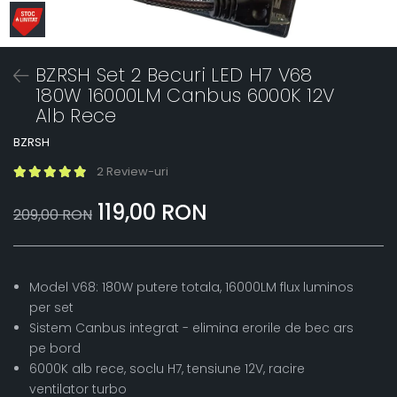
BZRSH Set 2 Becuri LED H7 V68
180W 16000LM Canbus 6000K 12V
Alb Rece
BZRSH
2 Review-uri
119,00 RON
209,00 RON
Model V68: 180W putere totala, 16000LM flux luminos
per set
Sistem Canbus integrat - elimina erorile de bec ars
pe bord
6000K alb rece, soclu H7, tensiune 12V, racire
ventilator turbo