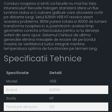
Conduci noaptea si simti ca farurile nu mai fac fata
intunericului? Becurile halogen standard ofera un flux
luminos redus si o culoare galbuie care oboseste ochii
pe distante lungi. Setul BZRSH V68 H7 rezolva exact
aceasta problema: 180W putere totala si 16000 de lumeni
transforma noaptea in zi, pastrând in acelasi timp
geometria corecta a fasciculului pentru a nu deranja
soferii din sens opus. Sistemul Canbus de ultima
generatie elimina mesajele de eroare de pe bordul
masinii, iar ventilatorul turbo integrat mentine
temperatura optima de functionare pe termen lung.
Specificatii Tehnice
Specificatie
Detalii
Model
V68
Brand
BZRSH
Soclu
H7
Tensiune de lucru
12V