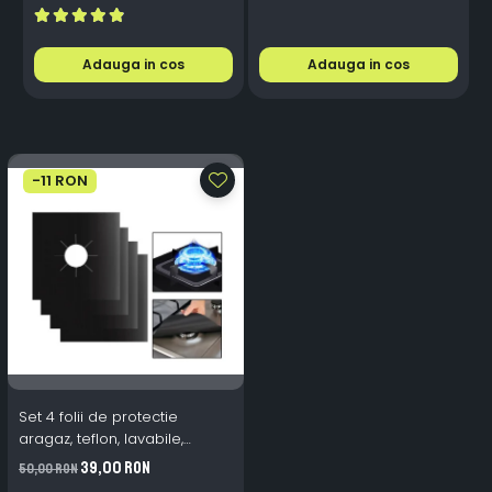
Integrat + Ventilator Răcire,
Plug & Play, 12-18V
Adauga in cos
Adauga in cos
-11 RON
Set 4 folii de protectie
aragaz, teflon, lavabile,
reutilizabile, Negru/Gri
39,00 RON
50,00 RON