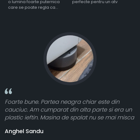
o lumina foarte puternica
perfecte pentru un atv
care se poate regla ca
intensitate
 chiar este din
Toate sunt foarte luminoase ș
lta parte si era un
atât de bine în curtea din spat
palat nu se mai misca
cele 8 bucati dar una nu a func
vânzătorul a răspuns rapid și
banii pentru 1 bucata, Multum