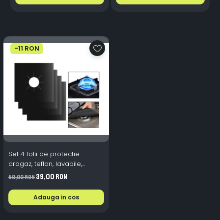
-11 RON
Set 4 folii de protectie
aragaz, teflon, lavabile,
reutilizabile, Negru/Gri
39,00 RON
50,00 RON
Adauga in cos