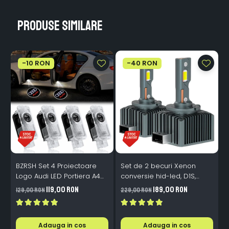
Produse similare
-10 RON
-40 RON
BZRSH Set 4 Proiectoare
Set de 2 becuri Xenon
S
Logo Audi LED Portiera A4
conversie hid-led, D1S,
M
A5 A6 A7 A8 Q3 Q5 Q7 - 12V
120W, 12.000lm, Canbus,
119,00 RON
189,00 RON
129,00 RON
229,00 RON
1
5W Plug & Play
Miez Cupru, Radiator
I
Aluminiu, Premium, Alb
P
Rece
Adauga in cos
Adauga in cos