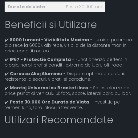
Durata de viata
Peste 30.000 ore
Beneficii si Utilizare
✔️
8000 Lumeni - Vizibilitate Maxima
- Lumina puternica
alb rece la 6000K alb rece, vizibila de la distante mari in
orice conditii meteo.
✔️
IP67 - Protectie Completa
- Functioneaza perfect in
ploaie, noroi, praf si conditii extreme de lucru off-road.
✔️
Carcasa Aliaj Aluminiu
- Disipare optima a caldurii,
rezistenta la socuri, vibratii si coroziune.
✔️
Montaj Universal cu Bracketi Inox
- Se instaleaza pe
orice punct al vehiculului: fata, spate, lateral, bara bullbar.
✔️
Peste 30.000 Ore Durata de Viata
- Investitie pe
termen lung, fara inlocuiri frecvente.
Utilizari Recomandate