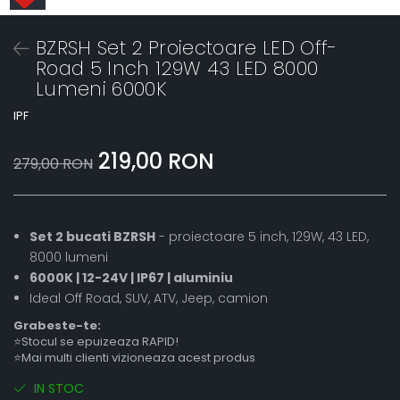
BZRSH Set 2 Proiectoare LED Off-
Road 5 Inch 129W 43 LED 8000
Lumeni 6000K
IPF
219,00 RON
279,00 RON
Set 2 bucati BZRSH
- proiectoare 5 inch, 129W, 43 LED,
8000 lumeni
6000K | 12-24V | IP67 | aluminiu
Ideal Off Road, SUV, ATV, Jeep, camion
Grabeste-te:
⭐Stocul se epuizeaza RAPID!
⭐Mai multi clienti vizioneaza acest produs
IN STOC