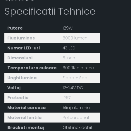
Specificatii Tehnice
Putere
129W
Flux luminos
8000 lumeni
Numar LED-uri
43 LED
Dimensiuni
5 inch
Temperatura culoare
6000K alb rece
Unghi lumina
Flood + Spot
Voltaj
12-24V DC
Protectie
IP67
Material carcasa
Aliaj aluminiu
Material lentila
Policarbonat
Bracketi montaj
Otel inoxidabil