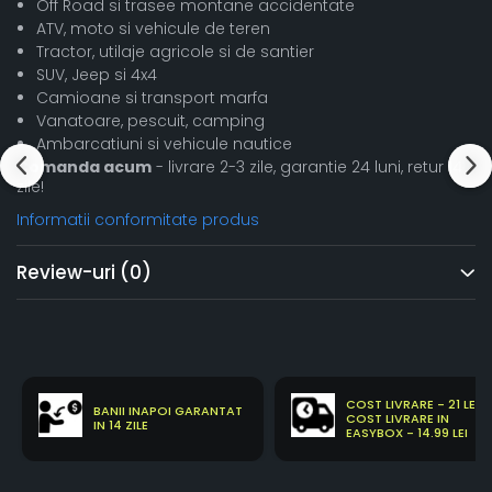
Off Road si trasee montane accidentate
ATV, moto si vehicule de teren
Tractor, utilaje agricole si de santier
SUV, Jeep si 4x4
Camioane si transport marfa
Vanatoare, pescuit, camping
Ambarcatiuni si vehicule nautice
Comanda acum
- livrare 2-3 zile, garantie 24 luni, retur 14
zile!
Informatii conformitate produs
Review-uri
(0)
COST LIVRARE - 21 LEI
BANII INAPOI GARANTAT
COST LIVRARE IN
IN 14 ZILE
EASYBOX - 14.99 LEI