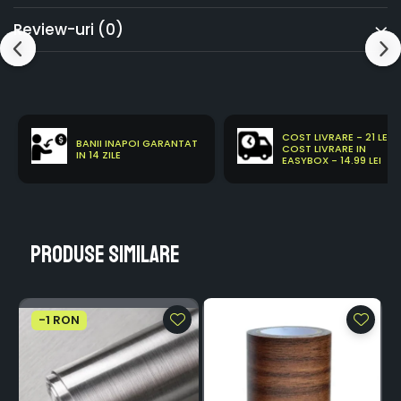
Review-uri
(0)
COST LIVRARE - 21 LEI
BANII INAPOI GARANTAT
COST LIVRARE IN
IN 14 ZILE
EASYBOX - 14.99 LEI
Produse similare
-1 RON