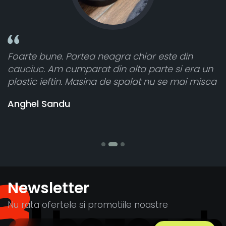
in
Toate sunt foarte luminoase și funcționea
 era un
atât de bine în curtea din spate. A primit t
ai misca
cele 8 bucati dar una nu a funcționat,
vânzătorul a răspuns rapid și a rambursat
banii pentru 1 bucata, Multumesc
Stefania Mihai
Newsletter
Nu rata ofertele si promotiile noastre