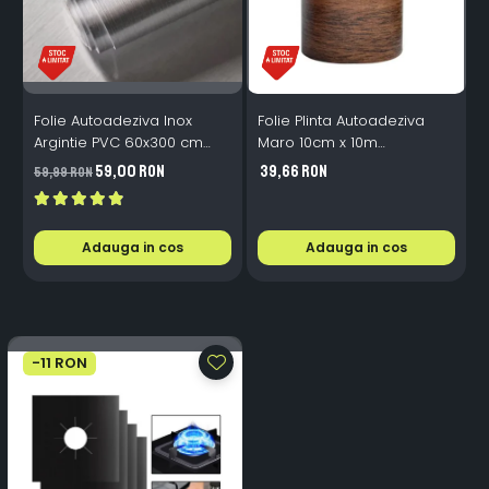
Folie Autoadeziva Inox
Folie Plinta Autoadeziva
F
Argintie PVC 60x300 cm
Maro 10cm x 10m
Bucatarie Mobilier
Impermeabila Perete Scari
P
59,00 RON
39,66 RON
59,99 RON
4
Adauga in cos
Adauga in cos
-11 RON