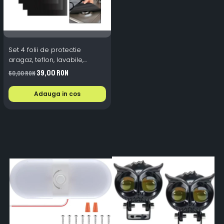
Set 4 folii de protectie
aragaz, teflon, lavabile,
reutilizabile, Negru/Gri
39,00 RON
50,00 RON
Adauga in cos