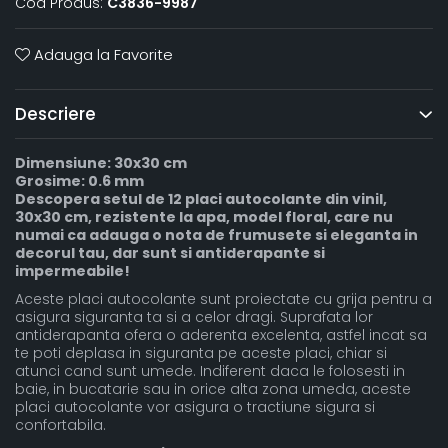
Cod Produs:
C3836-9987
Adauga la Favorite
Descriere
Dimensiune: 30x30 cm
Grosime: 0.6 mm
Descopera setul de 12 placi autocolante din vinil,
30x30 cm, rezistente la apa, model floral, care nu
numai ca adauga o nota de frumusete si eleganta in
decorul tau, dar sunt si antiderapante si
impermeabile!
Aceste placi autocolante sunt proiectate cu grija pentru a
asigura siguranta ta si a celor dragi. Suprafata lor
antiderapanta ofera o aderenta excelenta, astfel incat sa
te poti deplasa in siguranta pe aceste placi, chiar si
atunci cand sunt umede. Indiferent daca le folosesti in
baie, in bucatarie sau in orice alta zona umeda, aceste
placi autocolante vor asigura o tractiune sigura si
confortabila.