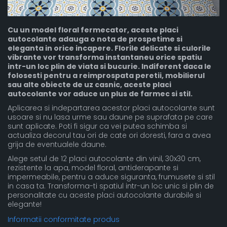
Cu un model floral fermecator, aceste placi
autocolante adauga o nota de prospetime si
eleganta in orice incapere. Florile delicate si culorile
vibrante vor transforma instantaneu orice spatiu
intr-un loc plin de viata si bucurie. Indiferent daca le
folosesti pentru a reimprospata peretii, mobilierul
sau alte obiecte de uz casnic, aceste placi
autocolante vor aduce un plus de farmec si stil.
Aplicarea si indepartarea acestor placi autocolante sunt
usoare si nu lasa urme sau daune pe suprafata pe care
sunt aplicate. Poti fi sigur ca vei putea schimba si
actualiza decorul tau ori de cate ori doresti, fara a avea
grija de eventualele daune.
Alege setul de 12 placi autocolante din vinil, 30x30 cm,
rezistente la apa, model floral, antiderapante si
impermeabile, pentru a aduce siguranta, frumusete si stil
in casa ta. Transforma-ti spatiul intr-un loc unic si plin de
personalitate cu aceste placi autocolante durabile si
elegante!
Informatii conformitate produs