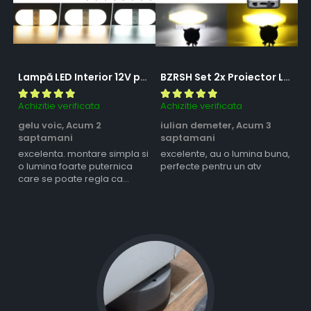
Lampă LED Interior 12V pentru Dubă, Camper și Rulotă - 180LED, 33 cm, 3 Temperaturii de Culoare, Intensitate Reglabilă, Iluminare Compartiment Marfă
BZRSH Set 2x Proiector LED Bufnita 50W Lupa 2 Faze Alb-Galben 12-24V Moto ATV
Achizitie verificata
Achizitie verificata
Ac
gelu voic,
Acum 2
iulian demeter,
Acum 3
m
saptamani
saptamani
s
excelenta. montare simpla si
excelente, au o lumina buna,
l
o lumina foarte puternica
perfecte pentru un atv
care se poate regla ca
intensitate