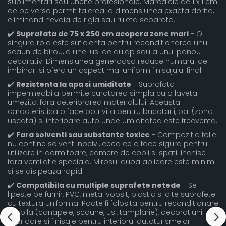
suplimentari sau unelte profesionale. Marcajele de 1 x 1 cm
de pe verso permit taierea la dimensiunea exacta dorita,
eliminand nevoia de rigla sau ruleta separata.
✔️
Suprafata de 75 x 250 cm acopera zone mari
- O
singura rola este suficienta pentru reconditionarea unui
scaun de birou, a unei usi de dulap sau a unui panou
decorativ. Dimensiunea generoasa reduce numarul de
imbinari si ofera un aspect mai uniform finisajului final.
✔️
Rezistenta la apa si umiditate
- Suprafata
impermeabila permite curatarea simpla cu o laveta
umezita, fara deteriorarea materialului. Aceasta
caracteristica o face potrivita pentru bucatarii, bai (zona
uscata) si interioare auto unde umiditatea este frecventa.
✔️
Fara solventi sau substante toxice
- Compozitia foliei
nu contine solventi nocivi, ceea ce o face sigura pentru
utilizare in dormitoare, camere de copii si spatii inchise
fara ventilatie speciala. Mirosul dupa aplicare este minim
si se disipeaza rapid.
✔️
Compatibila cu multiple suprafete netede
- Se
lipeste pe furnir, PVC, metal vopsit, plastic si alte suprafete
cu textura uniforma. Poate fi folosita pentru reconditionare
mobila (canapele, scaune, usi, tamplarie), decoratiuni
interioare si finisaje pentru interiorul autoturismelor.