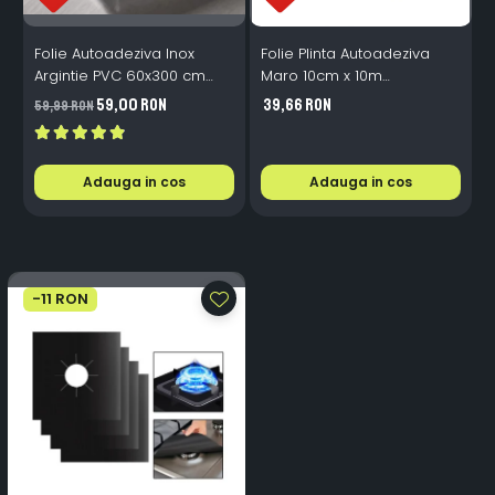
Folie Autoadeziva Inox
Folie Plinta Autoadeziva
F
Argintie PVC 60x300 cm
Maro 10cm x 10m
Bucatarie Mobilier
Impermeabila Perete Scari
P
59,00 RON
39,66 RON
59,99 RON
4
Adauga in cos
Adauga in cos
-11 RON