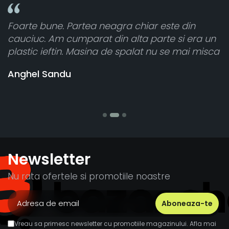
 din
Toate sunt foarte luminoase și funcțione
i era un
atât de bine în curtea din spate. A primit
mai misca
cele 8 bucati dar una nu a funcționat,
vânzătorul a răspuns rapid și a rambursa
banii pentru 1 bucata, Multumesc
Stefania Mihai
Newsletter
Nu rata ofertele si promotiile noastre
Vreau sa primesc newsletter cu promotiile magazinului. Afla mai