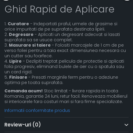
Ghid Rapid de Aplicare
1.
Curatare
- Indepartati praful, urmele de grasime si
orice impuritati de pe suprafata destinata lipirii.
2.
Degresare
- Aplicati un degresant adecvat si lasati
suprafata sa se usuce complet.
3.
Masurare si taiere
- Folositi marcajele de 1 cm de pe
verso foliei pentru a taia exact dimensiunea necesara cu
un cutter sau foarfece.
4.
Lipire
- Dezlipiti treptat pelicula de protectie si aplicati
folia progresiv, eliminand bulele de aer cu o spatula sau
un card rigid.
5.
Finisare
- Presati marginile ferm pentru o adeziune
optima pe toata suprafata.
Comanda acum!
Stoc limitat - livrare rapida in toata
Romania, garantie 24 luni, retur facil. Renoveaza mobilierul
si interioarele fara costuri mari si fara firme specializate.
Informatii conformitate produs
Review-uri
(0)