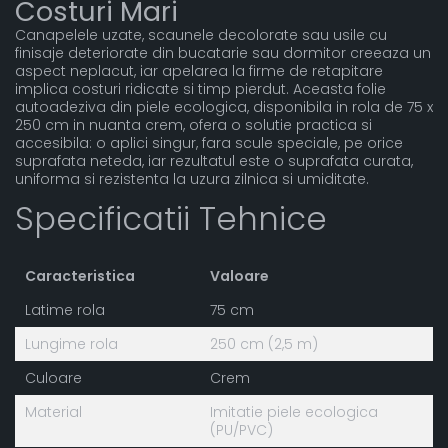
Costuri Mari
Canapelele uzate, scaunele decolorate sau usile cu
finisaje deteriorate din bucatarie sau dormitor creeaza un
aspect neplacut, iar apelarea la firme de retapitare
implica costuri ridicate si timp pierdut. Aceasta folie
autoadeziva din piele ecologica, disponibila in rola de 75 x
250 cm in nuanta crem, ofera o solutie practica si
accesibila: o aplici singur, fara scule speciale, pe orice
suprafata neteda, iar rezultatul este o suprafata curata,
uniforma si rezistenta la uzura zilnica si umiditate.
Specificatii Tehnice
Caracteristica
Valoare
Latime rola
75 cm
Lungime rola
250 cm (2,5 m)
Culoare
Crem
Material
Imitatie piele ecologica
(PU/PVC)