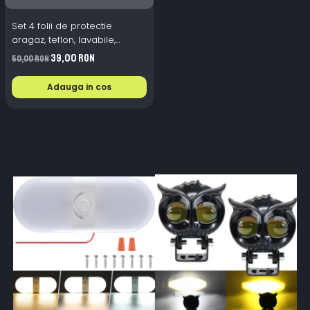
Set 4 folii de protectie
aragaz, teflon, lavabile,
reutilizabile, Negru/Gri
39,00 RON
50,00 RON
Adauga in cos