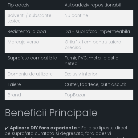
Tip adeziv
Autoadeziv repositionabil
Solventi / substante
Nu contine
toxice
Rezistenta la apa
Da - suprafata impermeabila
Marcaje verso
Grila 1 x 1 cm pentru taiere
precisa
Suprafete compatibile
Furnir, PVC, metal, plastic
neted
Domeniu de utilizare
Exclusiv interior
Taiere
Cutter, foarfece, cutit ascutit
Brand
TopBazar
Beneficii Principale
✔️
Aplicare DIY fara experienta
- Folia se lipeste direct
pe suprafata curatata si degresata, fara adezivi