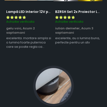
Lampă LED Interior 12V pentru Dubă, Camper și Rulotă - 180LED, 33 cm, 3 Temperaturii de Culoare, Intensitate Reglabilă, Iluminare Compartiment Marfă
BZRSH Set 2x Proiector LED Bufnita 50W Lupa 2 Faze Alb-Galben 12-24V Moto ATV
Achizitie verificata
Achizitie verificata
Ac
gelu voic,
Acum 2
iulian demeter,
Acum 3
m
saptamani
saptamani
s
excelenta. montare simpla si
excelente, au o lumina buna,
l
o lumina foarte puternica
perfecte pentru un atv
care se poate regla ca
intensitate