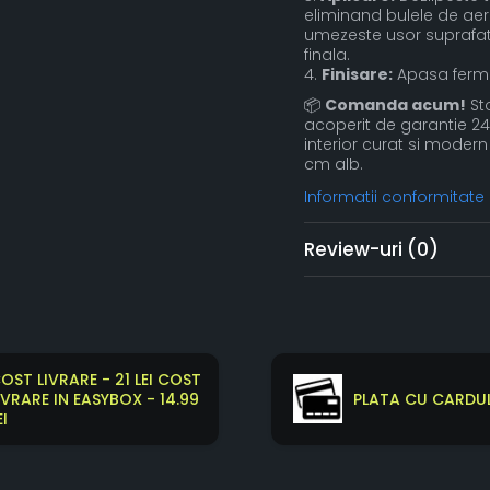
eliminand bulele de aer
umezeste usor suprafat
finala.
4.
Finisare:
Apasa ferm m
📦
Comanda acum!
Sto
acoperit de garantie 24 
interior curat si moder
cm alb.
Informatii conformitate
Review-uri
(0)
OST LIVRARE - 21 LEI COST
IVRARE IN EASYBOX - 14.99
PLATA CU CARDUL
EI