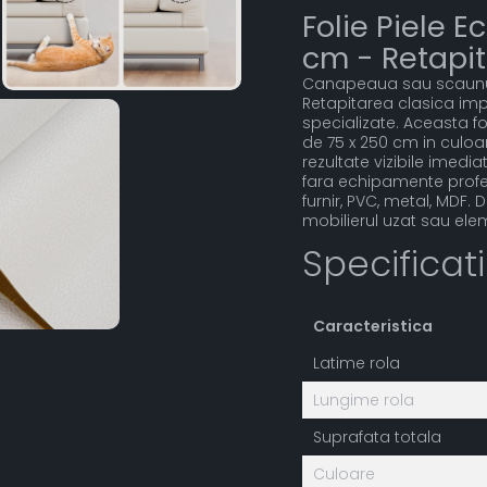
Folie Piele 
cm - Retapit
Canapeaua sau scaunul t
Retapitarea clasica impl
specializate. Aceasta fo
de 75 x 250 cm in culoare
rezultate vizibile imedi
fara echipamente profe
furnir, PVC, metal, MDF. D
mobilierul uzat sau elem
Specificat
Caracteristica
Latime rola
Lungime rola
Suprafata totala
Culoare