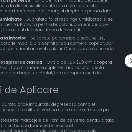
 1 cm pe verso
- Grila de 1 x 1 cm tiparita pe spatele
acta la dimensiunile dorite fara rigla sau ruleta.
er sau foarfece si obtii margini drepte de prima data.
 umiditate
- Suprafata foliei respinge umiditatea si se
 umezita. Potrivita pentru bucatarii, camere de baie
, fara riscul decolorarii sau deformarii.
 la interior
- Se lipeste pe canapele, scaune, usi,
bucatarie, mobila din dormitor sau camera copiilor, dar
e si interiorul autovehiculului. Orice suprafata neteda
retapitarea clasica
- O rola de 75 x 250 cm acopera
esibil, fara manopera suplimentara. Solutia ideala
rapida cu buget controlat, fara compromisuri de
i de Aplicare
:
Curata orice impuritati, degresează complet
usuce in totalitate. Verifica sa nu existe urme de praf,
oloseste marcajele de 1 cm de pe verso pentru a taia
n cutter sau foarfece bine ascutit.
reptat suportul adeziv si aplica folia progresiv,