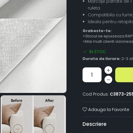
Marcaje patrate de 1 
ruleta
Compatibila cu furnir
Ideala pentru retapit
Grabeste-te:
⭐Stocul se epuizeaza RAP
⭐Mai multi clienti vizione
IN STOC
Durata de livrare:
2-3 zi
Cod Produs:
C3873-25
Adauga la Favorite
Descriere