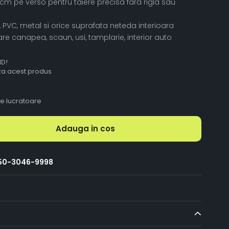
cm pe verso pentru taiere precisa fara rigla sau
, PVC, metal si orice suprafata neteda interioara
are canapea, scaun, usi, tamplarie, interior auto
ID!
aza acest produs
le lucratoare
Adauga in cos
50-3046-9998