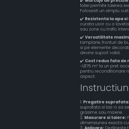
✔️
Marcaje de precizie
foliei permite taierea ex
Folosesti un simplu cutt
✔️
Rezistenta la apa si
curata usor cu o laveta
sau zone cu trafic intens
✔️
Versatilitate maxima
tamplarie, fronturi de 
si pe elemente decorativ
devine suport valid.
✔️
Cost redus fata de 
~1,875 m² la un pret acc
pentru reconditionare 
aspect.
Instructiun
1.
Pregatire suprafata
suprafata si las-o sa se 
grasime sau mizerie.
2.
Masurare si taiere:
F
dimensiunea exacta cu u
3.
Aplicare:
Dezlipeste t