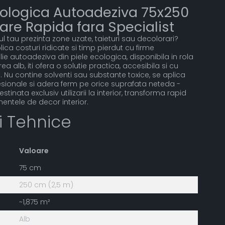
Ecologica Autoadeziva 75x250
are Rapida fara Specialist
au prezinta zone uzate, taieturi sau decolorari?
ica costuri ridicate si timp pierdut cu firme
lie autoadeziva din piele ecologica, disponibila in rola
a alb, iti ofera o solutie practica, accesibila si cu
at. Nu contine solventi sau substante toxice, se aplica
sionale si adera ferm pe orice suprafata neteda -
estinata exclusiv utilizarii la interior, transforma rapid
entele de decor interior.
ii Tehnice
Valoare
75 cm
250 cm (2,5 m)
~1,875 m²
Alb