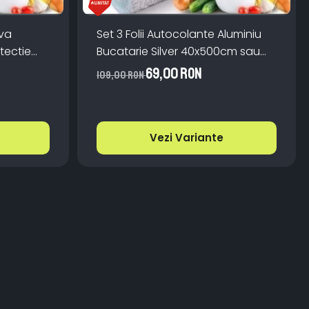
iva
Set 3 Folii Autocolante Aluminiu
tectie
Bucatarie Silver 40x500cm sau
bila
60x300cm
69,00 RON
109,00 RON
Vezi Variante