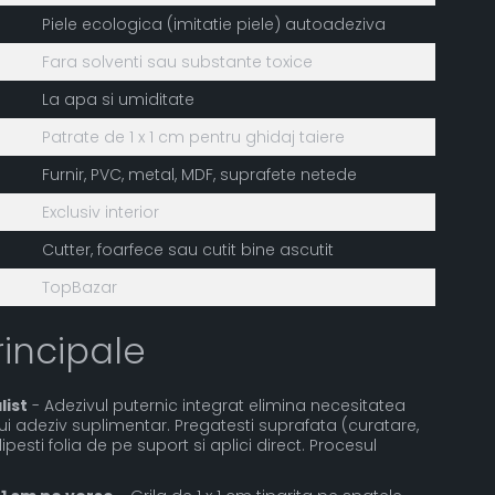
Piele ecologica (imitatie piele) autoadeziva
Fara solventi sau substante toxice
La apa si umiditate
Patrate de 1 x 1 cm pentru ghidaj taiere
Furnir, PVC, metal, MDF, suprafete netede
Exclusiv interior
Cutter, foarfece sau cutit bine ascutit
TopBazar
rincipale
list
- Adezivul puternic integrat elimina necesitatea
i adeziv suplimentar. Pregatesti suprafata (curatare,
pesti folia de pe suport si aplici direct. Procesul