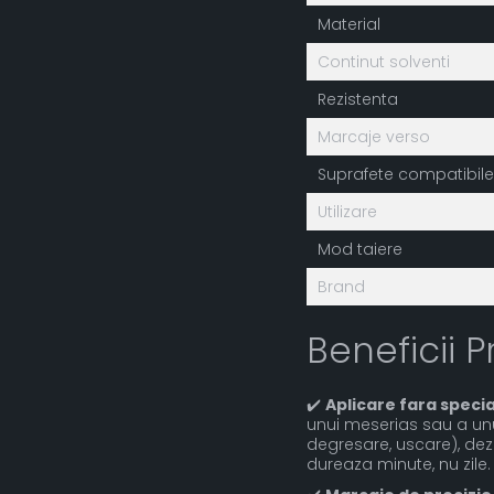
Material
Continut solventi
Rezistenta
Marcaje verso
Suprafete compatibile
Utilizare
Mod taiere
Brand
Beneficii P
✔️
Aplicare fara specia
unui meserias sau a unu
degresare, uscare), dezli
dureaza minute, nu zile.