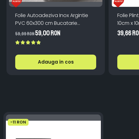
Folie Autoadeziva Inox Argintie
Folie Pl
PVC 60x300 cm Bucatarie
10cm x 1
Mobilier
Scari
59,00 RON
39,66 R
59,99 RON
Adauga in cos
-11 RON