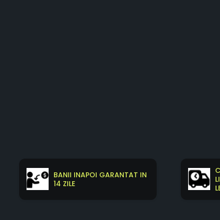
C
BANII INAPOI GARANTAT IN
L
14 ZILE
L