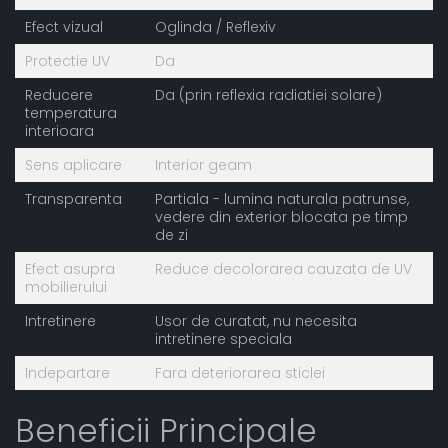
Efect vizual
Oglinda / Reflexiv
Protectie UV
Da
Reducere
Da (prin reflexia radiatiei solare)
temperatura
interioara
Sens aplicare
Interior geam
Transparenta
Partiala - lumina naturala patrunse,
vedere din exterior blocata pe timp
de zi
Efect asupra
Reduce decolorarea cauzata de UV
mobilierului
Intretinere
Usor de curatat, nu necesita
intretinere speciala
Indepartare
Fara deteriorarea sticlei
Beneficii Principale