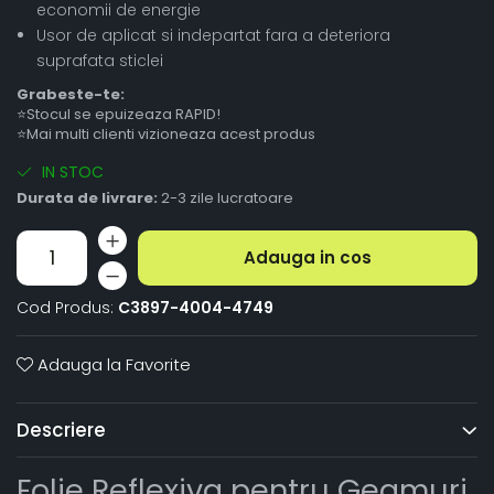
economii de energie
Usor de aplicat si indepartat fara a deteriora
suprafata sticlei
Grabeste-te:
⭐Stocul se epuizeaza RAPID!
⭐Mai multi clienti vizioneaza acest produs
IN STOC
Durata de livrare:
2-3 zile lucratoare
Adauga in cos
Cod Produs:
C3897-4004-4749
Adauga la Favorite
Descriere
Folie Reflexiva pentru Geamuri