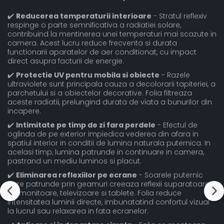
✔️
Reducerea temperaturii interioare
- Stratul reflexiv
respinge o parte semnificativa a radiatiei solare,
contribuind la mentinerea unei temperaturi mai scazute in
camera. Acest lucru reduce frecventa si durata
functionarii aparatelor de aer conditionat, cu impact
direct asupra facturii de energie.
✔️
Protectie UV pentru mobila si obiecte
- Razele
ultraviolete sunt principala cauza a decolorarii tapiteriei, a
parchetului si a obiectelor decorative. Folia filtreaza
aceste radiatii, prelungind durata de viata a bunurilor din
incapere.
✔️
Intimitate pe timp de zi fara perdele
- Efectul de
oglinda de pe exterior impiedica vederea din afara in
spatiul interior in conditii de lumina naturala puternica. In
acelasi timp, lumina patrunde in continuare in camera,
pastrand un mediu luminos si placut.
✔️
Eliminarea reflexiilor pe ecrane
- Soarele puternic
care patrunde prin geamuri creeaza reflexii suparatoare
pe monitoare, televizoare si tablete. Folia reduce
intensitatea luminii directe, imbunatatind confortul vizual
la lucrul sau relaxarea in fata ecranelor.