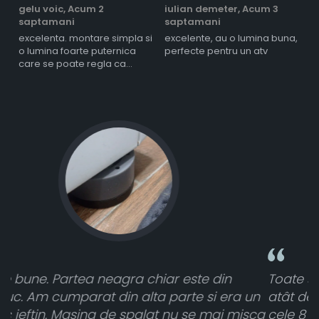
gelu voic,
Acum 2
iulian demeter,
Acum 3
m
saptamani
saptamani
s
excelenta. montare simpla si
excelente, au o lumina buna,
l
o lumina foarte puternica
perfecte pentru un atv
care se poate regla ca
intensitate
Toate sunt foarte luminoase și funcționează
 un
atât de bine în curtea din spate. A primit toate
isca
cele 8 bucati dar una nu a funcționat,