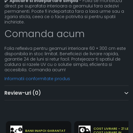
✔️
Aplicare si indepartare simpla
- Folia se monteaza
direct pe suprafata interioara a geamului fara adezivi
permanenti. Poate fi indepartata fara a lasa urme sau a
zgaria sticla, ceea ce o face potrivita si pentru spatii
inchiriate.
Comanda acum
Folia reflexiva pentru geamuri interioare 60 × 300 cm este
disponibila in stoc limitat. Beneficiezi de livrare rapida,
garantie 24 de luni si retur facil. Protejeaza-ti spatiul de
caldura si razele UV cu o solutie simpla, eficienta si
accesibila. Comanda acum!
Informatii conformitate produs
Review-uri
(0)
COST LIVRARE - 21 LEI
BANII INAPOI GARANTAT
COST LIVRARE IN