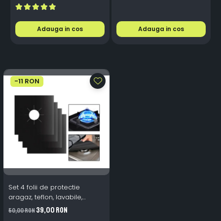
Adauga in cos
Adauga in cos
-11 RON
Set 4 folii de protectie
aragaz, teflon, lavabile,
reutilizabile, Negru/Gri
39,00 RON
50,00 RON