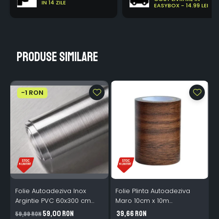
IN 14 ZILE
EASYBOX - 14.99 LEI
Produse similare
-1 RON
Folie Autoadeziva Inox
Folie Plinta Autoadeziva
F
Argintie PVC 60x300 cm
Maro 10cm x 10m
Bucatarie Mobilier
Impermeabila Perete Scari
P
59,00 RON
39,66 RON
59,99 RON
4