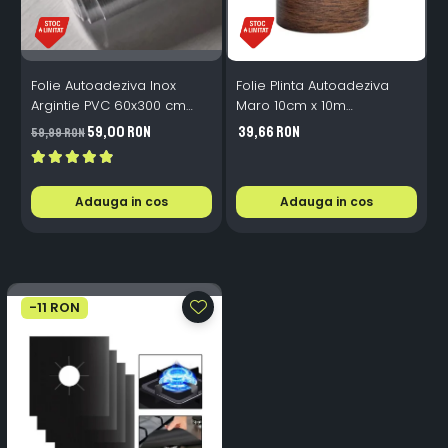
Folie Autoadeziva Inox
Folie Plinta Autoadeziva
F
Argintie PVC 60x300 cm
Maro 10cm x 10m
Bucatarie Mobilier
Impermeabila Perete Scari
P
59,00 RON
39,66 RON
59,99 RON
4
Adauga in cos
Adauga in cos
-11 RON