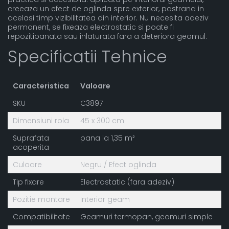
creeaza un efect de oglinda spre exterior, pastrand in
acelasi timp vizibilitatea din interior. Nu necesita adeziv
permanent, se fixeaza electrostatic si poate fi
repozitioanata sau inlaturata fara a deteriora geamul.
Specificatii Tehnice
Caracteristica
Valoare
SKU
C3897
Dimensiuni rola
45 x 300 cm
Suprafata
pana la 1,35 m²
acoperita
Culoare
Negru / Efect oglinda
Tip fixare
Electrostatic (fara adeziv)
Pozitie montare
Interior geam
Compatibilitate
Geamuri termopan, geamuri simple