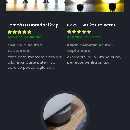
Lampă LED Interior 12V pentru Dubă, Camper și Rulotă - 180LED, 33 cm, 3 Temperaturii de Culoare, Intensitate Reglabilă, Iluminare Compartiment Marfă
BZRSH Set 2x Proiector LED Bufnita 50W Lupa 2 Faze Alb-Galben 12-24V Moto ATV
Achizitie verificata
Achizitie verificata
Ac
gelu voic,
Acum 2
iulian demeter,
Acum 3
m
saptamani
saptamani
s
excelenta. montare simpla si
excelente, au o lumina buna,
l
o lumina foarte puternica
perfecte pentru un atv
care se poate regla ca
intensitate