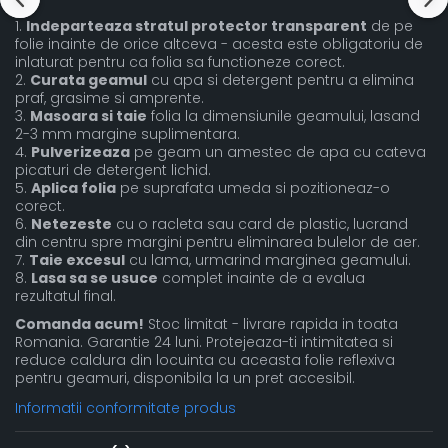
1.
Indeparteaza stratul protector transparent
de pe
folie inainte de orice altceva - acesta este obligatoriu de
inlaturat pentru ca folia sa functioneze corect.
2.
Curata geamul
cu apa si detergent pentru a elimina
praf, grasime si amprente.
3.
Masoara si taie
folia la dimensiunile geamului, lasand
2-3 mm margine suplimentara.
4.
Pulverizeaza
pe geam un amestec de apa cu cateva
picaturi de detergent lichid.
5.
Aplica folia
pe suprafata umeda si pozitioneaz-o
corect.
6.
Netezeste
cu o racleta sau card de plastic, lucrand
din centru spre margini pentru eliminarea bulelor de aer.
7.
Taie excesul
cu lama, urmarind marginea geamului.
8.
Lasa sa se usuce
complet inainte de a evalua
rezultatul final.
Comanda acum!
Stoc limitat - livrare rapida in toata
Romania. Garantie 24 luni. Protejeaza-ti intimitatea si
reduce caldura din locuinta cu aceasta folie reflexiva
pentru geamuri, disponibila la un pret accesibil.
Informatii conformitate produs