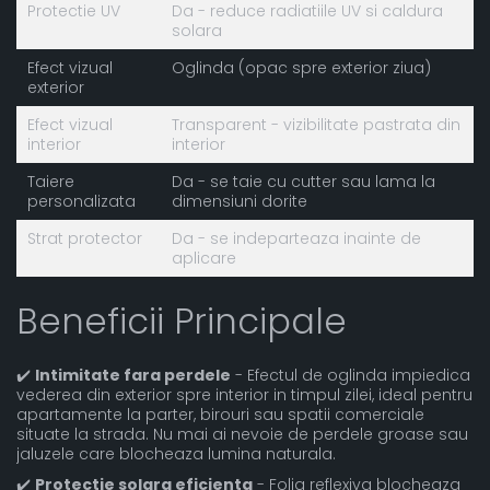
Protectie UV
Da - reduce radiatiile UV si caldura
solara
Efect vizual
Oglinda (opac spre exterior ziua)
exterior
Efect vizual
Transparent - vizibilitate pastrata din
interior
interior
Taiere
Da - se taie cu cutter sau lama la
personalizata
dimensiuni dorite
Strat protector
Da - se indeparteaza inainte de
aplicare
Beneficii Principale
✔️
Intimitate fara perdele
- Efectul de oglinda impiedica
vederea din exterior spre interior in timpul zilei, ideal pentru
apartamente la parter, birouri sau spatii comerciale
situate la strada. Nu mai ai nevoie de perdele groase sau
jaluzele care blocheaza lumina naturala.
✔️
Protectie solara eficienta
- Folia reflexiva blocheaza