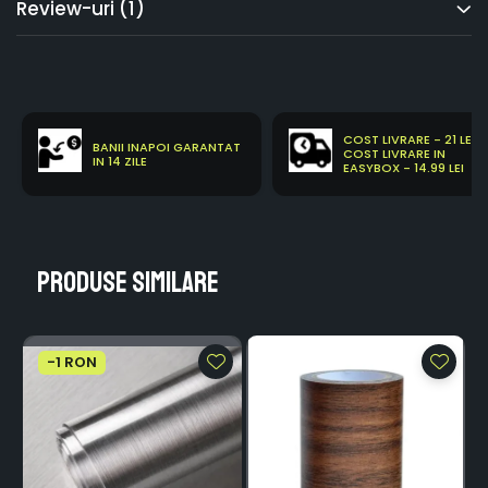
Review-uri
(1)
COST LIVRARE - 21 LEI
BANII INAPOI GARANTAT
COST LIVRARE IN
IN 14 ZILE
EASYBOX - 14.99 LEI
Produse similare
-1 RON