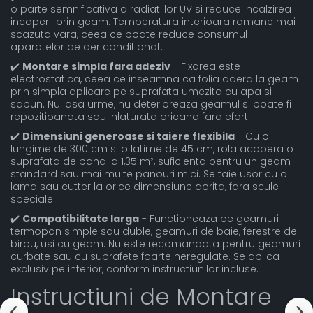
o parte semnificativa a radiatiilor UV si reduce incalzirea
incaperii prin geam. Temperatura interioara ramane mai
scazuta vara, ceea ce poate reduce consumul
aparatelor de aer conditionat.
✔️
Montare simpla fara adeziv
- Fixarea este
electrostatica, ceea ce inseamna ca folia adera la geam
prin simpla aplicare pe suprafata umezita cu apa si
sapun. Nu lasa urme, nu deterioreaza geamul si poate fi
repozitioanata sau inlaturata oricand fara efort.
✔️
Dimensiuni generoase si taiere flexibila
- Cu o
lungime de 300 cm si o latime de 45 cm, rola acopera o
suprafata de pana la 1,35 m², suficienta pentru un geam
standard sau mai multe panouri mici. Se taie usor cu o
lama sau cutter la orice dimensiune dorita, fara scule
speciale.
✔️
Compatibilitate larga
- Functioneaza pe geamuri
termopan simple sau duble, geamuri de baie, ferestre de
birou, usi cu geam. Nu este recomandata pentru geamuri
curbate sau cu suprafete foarte neregulate. Se aplica
exclusiv pe interior, conform instructiunilor incluse.
Instructiuni de Montare