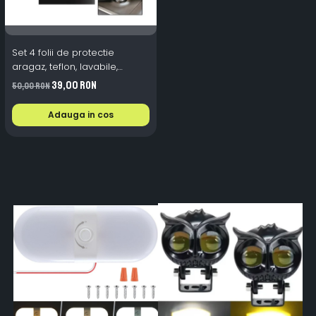
Set 4 folii de protectie
aragaz, teflon, lavabile,
reutilizabile, Negru/Gri
39,00 RON
50,00 RON
Adauga in cos