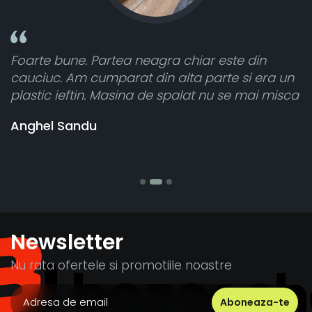
e din
Toate sunt foarte luminoase și funcțion
si era un
atât de bine în curtea din spate. A primi
 mai misca
cele 8 bucati dar una nu a funcționat,
vânzătorul a răspuns rapid și a ramburs
banii pentru 1 bucata, Multumesc
Stefania Mihai
Newsletter
Nu rata ofertele si promotiile noastre