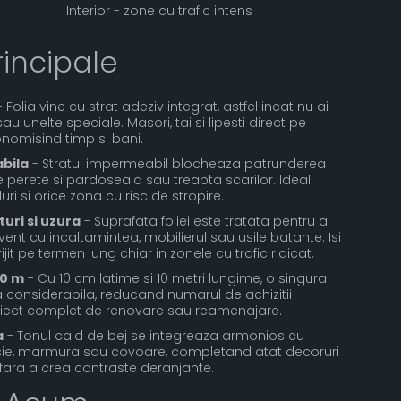
Interior - zone cu trafic intens
rincipale
 Folia vine cu strat adeziv integrat, astfel incat nu ai
au unelte speciale. Masori, tai si lipesti direct pe
nomisind timp si bani.
bila
- Stratul impermeabil blocheaza patrunderea
re perete si pardoseala sau treapta scarilor. Ideal
luri si orice zona cu risc de stropire.
turi si uzura
- Suprafata foliei este tratata pentru a
vent cu incaltamintea, mobilierul sau usile batante. Isi
it pe termen lung chiar in zonele cu trafic ridicat.
10 m
- Cu 10 cm latime si 10 metri lungime, o singura
 considerabila, reducand numarul de achizitii
iect complet de renovare sau reamenajare.
a
- Tonul cald de bej se integreaza armonios cu
esie, marmura sau covoare, completand atat decoruri
fara a crea contraste deranjante.