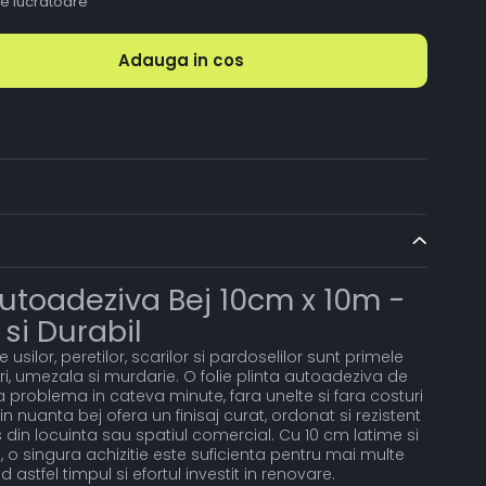
le lucratoare
Adauga in cos
 Autoadeziva Bej 10cm x 10m -
 si Durabil
 usilor, peretilor, scarilor si pardoselilor sunt primele
i, umezala si murdarie. O folie plinta autoadeziva de
 problema in cateva minute, fara unelte si fara costuri
in nuanta bej ofera un finisaj curat, ordonat si rezistent
ns din locuinta sau spatiul comercial. Cu 10 cm latime si
, o singura achizitie este suficienta pentru mai multe
astfel timpul si efortul investit in renovare.