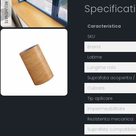
Specificat
Caracteristica
SKU
Brand
Latime
Lungime rola
Suprafata acoperita / 
Culoare
Tip aplicare
Impermeabilitate
Rezistenta mecanica
Suprafete compatibile