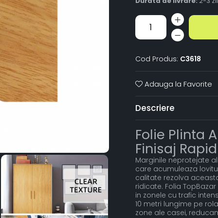
Durata de livrare:
2-3 zi
Cod Produs:
C3618
Adauga la Favorite
Descriere
Folie Plinta
Finisaj Rapid
Marginile neprotejate ale
care acumuleaza lovitur
calitate rezolva aceasta
ridicate. Folia TopBazar 
in zonele cu trafic inte
10 metri lungime pe rola
zone ale casei, reducand 