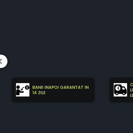
C
BANII INAPOI GARANTAT IN
L
14 ZILE
L