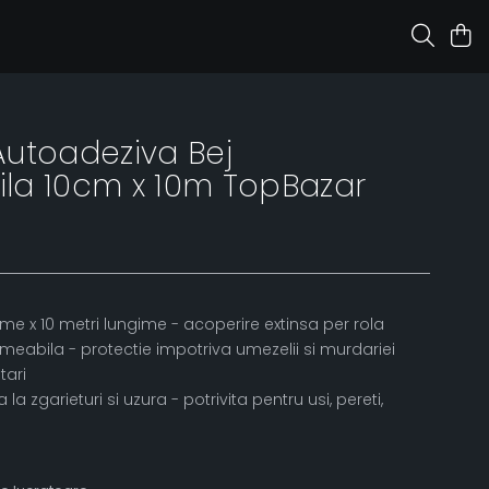
 Autoadeziva Bej
la 10cm x 10m TopBazar
ime x 10 metri lungime - acoperire extinsa per rola
eabila - protectie impotriva umezelii si murdariei
tari
 la zgarieturi si uzura - potrivita pentru usi, pereti,