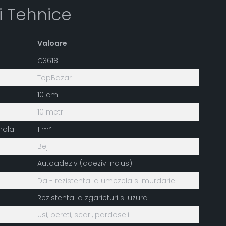
ii Tehnice
Valoare
C3618
TopBazar
10 cm
10 metri
rola
1 m²
Bej
Autoadeziv (adeziv inclus)
Da - rezistenta la umezela si murdarie
Rezistenta la zgarieturi si uzura
Usi, pereti, scari, pardoseli