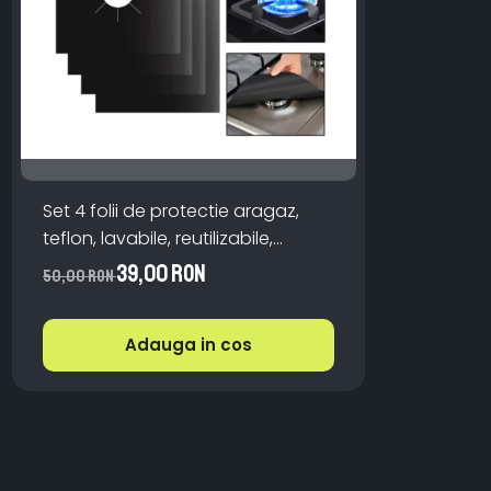
Set 4 folii de protectie aragaz,
teflon, lavabile, reutilizabile,
Negru/Gri
39,00 RON
50,00 RON
Adauga in cos