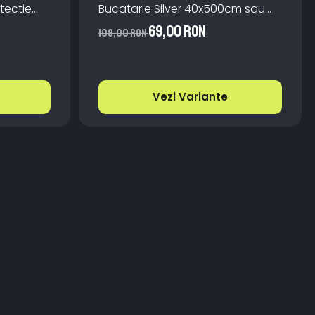
tectie
Bucatarie Silver 40x500cm sau
bila
60x300cm
69,00 RON
109,00 RON
Vezi Variante