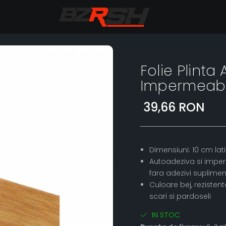
Folie Plinta
Impermeabi
39,66 RON
Dimensiuni: 10 cm lat
Autoadeziva si imperm
fara adezivi suplimen
Culoare bej, rezistenta
scari si pardoseli
IN STOC