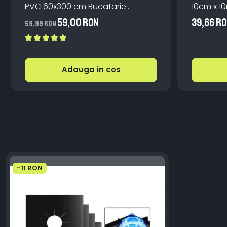
PVC 60x300 cm Bucatarie
10cm x 1
Mobilier
Scari
59,00 RON
39,66 R
59,99 RON
Adauga in cos
-11 RON