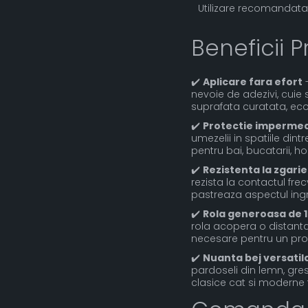
Utilizare recomandata
Beneficii P
✔️
Aplicare fara efort
-
nevoie de adezivi, cuie s
suprafata curatata, eco
✔️
Protectie impermea
umezelii in spatiile dint
pentru bai, bucatarii, ho
✔️
Rezistenta la zgarie
rezista la contactul frec
pastreaza aspectul ingrij
✔️
Rola generoasa de 
rola acopera o distanta
necesare pentru un pro
✔️
Nuanta bej versatil
pardoseli din lemn, gr
clasice cat si moderne 