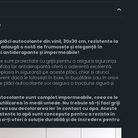
m
plăci autocolante din vinil, 30x30 cm, rezistente la
 adaugă o notă de frumusețe și eleganță în
 și antiderapante și impermeabile!
e sunt proiectate cu grijă pentru a asigura siguranța
rafața lor antiderapantă oferă o aderență excelentă,
eplasa în siguranță pe aceste plăci, chiar și atunci
ent dacă le folosești în baie, în bucătărie sau în orice
 plăci autocolante vor asigura o tracțiune sigură și
 autocolante sunt complet impermeabile, ceea ce le
tilizarea în medii umede. Nu trebuie să-ți faci griji
area sau decolorarea lor în contact cu apa. Aceste
istente la apă sunt concepute pentru a rezista în
 a-ți oferi o soluție durabilă și de încredere pentru