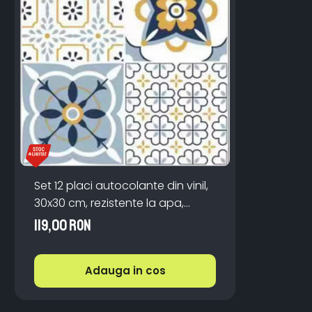
Set 12 placi autocolante din vinil,
30x30 cm, rezistente la apa,
model floral multicolor
119,00 RON
Adauga in cos