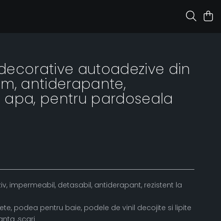
i decorative autoadezive din
 cm, antiderapante,
la apa, pentru pardoseala
iv, impermeabil, detasabil, antiderapant, rezistent la
ete, podea pentru baie, podele de vinil decojite si lipite
anta ,scari