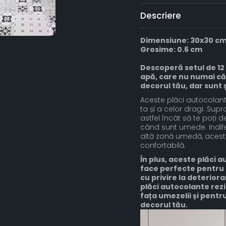
Descriere
Dimensiune: 30x30 c
Grosime: 0.6 cm
Descoperă setul de 12 
apă, care nu numai că
decorul tău, dar sunt
Aceste plăci autocolant
ta și a celor dragi. Sup
astfel încât să te poți d
când sunt umede. Indifer
altă zonă umedă, aceste
confortabilă.
În plus, aceste plăci
face perfecte pentru u
cu privire la deterior
plăci autocolante rez
fața umezelii și pentru
decorul tău.