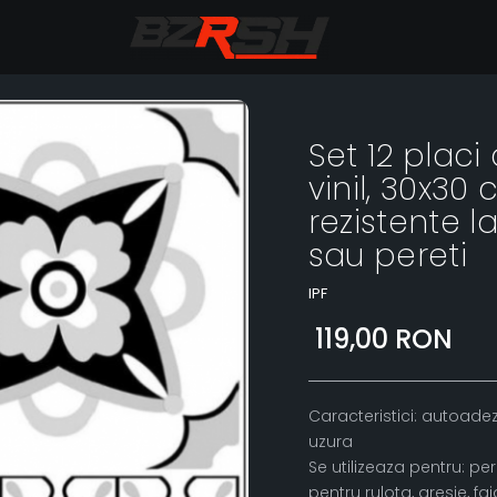
Set 12 plac
vinil, 30x30
rezistente 
sau pereti
IPF
119,00 RON
Caracteristici: autoadez
uzura
Se utilizeaza pentru: per
pentru rulota, gresie, fai