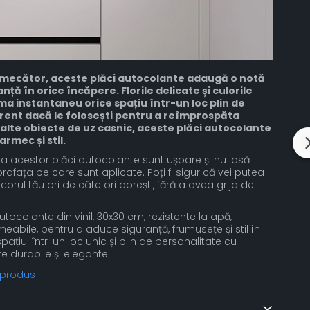
rmecător, aceste plăci autocolante adaugă o notă
ță în orice încăpere. Florile delicate și culorile
a instantaneu orice spațiu într-un loc plin de
ferent dacă le folosești pentru a reîmprospăta
u alte obiecte de uz casnic, aceste plăci autocolante
rmec și stil.
ea acestor plăci autocolante sunt ușoare și nu lasă
fața pe care sunt aplicate. Poți fi sigur că vei putea
orul tău ori de câte ori dorești, fără a avea grija de
utocolante din vinil, 30x30 cm, rezistente la apă,
abile, pentru a aduce siguranță, frumusețe și stil în
pațiul într-un loc unic și plin de personalitate cu
e durabile și elegante!
 produs