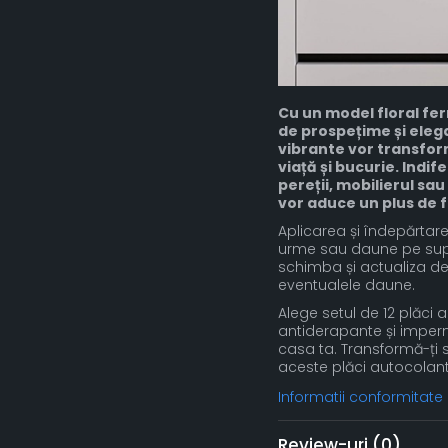
Cu un model floral fe
de prospețime și elegan
vibrante vor transform
viață și bucurie. Indi
pereții, mobilierul sa
vor aduce un plus de fa
Aplicarea și îndepărtar
urme sau daune pe supra
schimba și actualiza dec
eventualele daune.
Alege setul de 12 plăci a
antiderapante și imperme
casa ta. Transformă-ți s
aceste plăci autocolant
Informatii conformitate
Review-uri
(0)