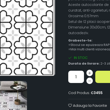
Aceste autocolante de g
curatat, anti-zgarieturi, 
Grosime:0.57mm
Setul de 12 placi acoper
Dimensiune 30x30cm, 12buc
autoadeziv.
Grabeste-te:
⭐Stocul se epuizeaza RAP
⭐Mai multi clienti vizione
IN STOC
Durata de livrare:
2-3 zi
Cod Produs:
C3455
Adauga la Favorite