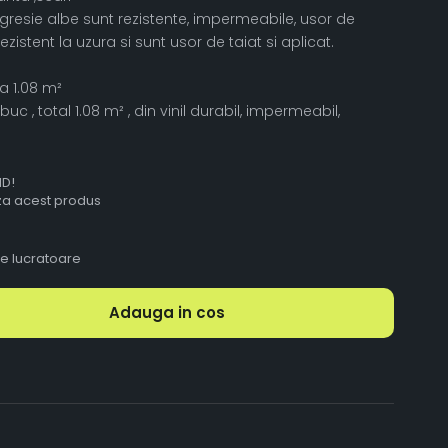
resie albe sunt rezistente, impermeabile, usor de
rezistent la uzura si sunt usor de taiat si aplicat.
a 1.08 m²
 , total 1.08 m² , din vinil durabil, impermeabil,
ID!
aza acest produs
le lucratoare
Adauga in cos