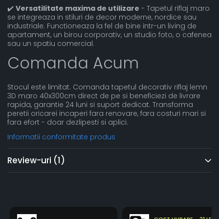
✔️
Versatilitate maxima de utilizare
- Tapetul riflaj maro
se integreaza in stiluri de decor moderne, nordice sau
industriale. Functioneaza la fel de bine intr-un living de
apartament, un birou corporativ, un studio foto, o cafenea
sau un spatiu comercial.
Comanda Acum
Stocul este limitat. Comanda tapetul decorativ riflaj lemn
3D maro 40x300cm direct de pe si beneficiezi de livrare
rapida, garantie 24 luni si suport dedicat. Transforma
peretii oricarei incaperi fara renovare, fara costuri mari si
fara efort - doar dezlipesti si aplici.
Informatii conformitate produs
Review-uri
(1)
COST LIVRARE - 21 LEI