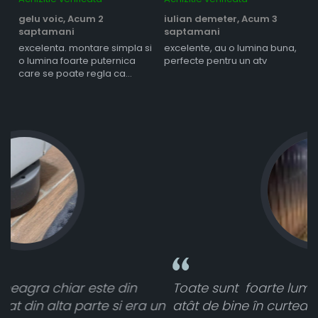
gelu voic,
Acum 2
iulian demeter,
Acum 3
m
saptamani
saptamani
s
excelenta. montare simpla si
excelente, au o lumina buna,
l
o lumina foarte puternica
perfecte pentru un atv
care se poate regla ca
intensitate
Toate sunt foarte luminoase și funcționează
n
atât de bine în curtea din spate. A primit toate