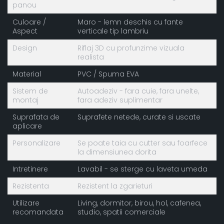
panou
Culoare /
Maro - lemn deschis cu fante
Aspect
verticale tip lambriu
Design
Riflaj 3D cu profunzime vizuala
realista
Material
PVC / Spuma EVA
Sistem de
Autoadeziv - fara cuie, fara unelte,
montaj
fara adeziv suplimentar
Suprafata de
Suprafete netede, curate si uscate
aplicare
Personalizare
Se poate taia cu cutter sau foarfece
la dimensiunea dorita
Intretinere
Lavabil - se sterge cu laveta umeda
Rezistenta
Rezistent la zgarieturi
Utilizare
Living, dormitor, birou, hol, cafenea,
recomandata
studio, spatii comerciale