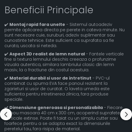
Beneficii Principale
✔️
Montaj rapid fara unelte
- Sistemul autoadeziv
permite aplicarea directa pe perete in cateva minute. Nu
sunt necesare cuie, suruburi, adeziv suplimentar sau
cunostinte tehnice. Este suficient ca suprafata sa fie
curata, uscata si neteda.
✔️
Aspect 3D realist de lemn natural
- Fantele verticale
fine si textura lemnului deschis creeaza o profunzime
vizuala autentica, similara lambriului clasic din lemn
masiv, la o fractiune din costul acestuia.
✔️
Material durabil si usor de intretinut
- PVC-ul
combinat cu spuma EVA face panoul rezistent la
zgarieturi si usor de curatat. O laveta umeda este
suficienta pentru intretinerea zilnica, fara produse
speciale.
✔️
Dimensiune generoasa si personalizabila
- Fiecare
panou masoara 40 cm x 300 cm, acoperind suprafete
verticale extinse. Poate fi taiat cu un simplu cutter sau
foarfece pentru a se adapta exact la dimensiunile
peretelui tau, fara risipa de material.