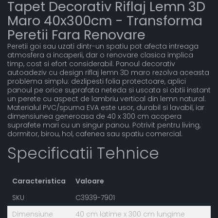
Tapet Decorativ Riflaj Lemn 3D
Maro 40x300cm - Transforma
Peretii Fara Renovare
Peretii goi sau uzati dintr-un spatiu pot afecta intreaga
atmosfera a incaperii, dar o renovare clasica implica
timp, cost si efort considerabil. Panoul decorativ
autoadeziv cu design riflaj lemn 3D maro rezolva aceasta
problema simplu: dezlipesti folia protectoare, aplici
panoul pe orice suprafata neteda si uscata si obtii instant
un perete cu aspect de lambriu vertical din lemn natural.
Materialul PVC/spuma EVA este usor, durabil si lavabil, iar
dimensiunea generoasa de 40 x 300 cm acopera
suprafete mari cu un singur panou. Potrivit pentru living,
dormitor, birou, hol, cafenea sau spatiu comercial.
Specificatii Tehnice
Caracteristica
Valoare
SKU
C3939-7901
Dimensiune
40 cm latime x 300 cm lungime