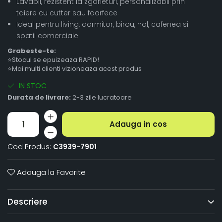
Lavabil, rezistent la zgarieturi, personalizabil prin
taiere cu cutter sau foarfece
Ideal pentru living, dormitor, birou, hol, cafenea si
spatii comerciale
Grabeste-te:
⭐Stocul se epuizeaza RAPID!
⭐Mai multi clienti vizioneaza acest produs
IN STOC
Durata de livrare:
2-3 zile lucratoare
Adauga in cos
Cod Produs:
C3939-7901
Adauga la Favorite
Descriere