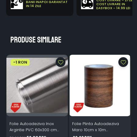
BANII INAPOI GARANTAT
COST LIVRARE IN
IN 14 ZILE
EASYBOX - 14.99 LEI
Produse similare
-1 RON
Folie Autoadeziva Inox
Folie Plinta Autoadeziva
F
Argintie PVC 60x300 cm
Maro 10cm x 10m
Bucatarie Mobilier
Impermeabila Perete Scari
P