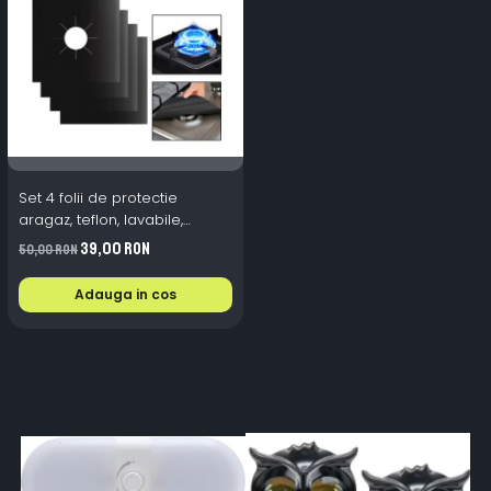
Set 4 folii de protectie
aragaz, teflon, lavabile,
reutilizabile, Negru/Gri
39,00 RON
50,00 RON
Adauga in cos