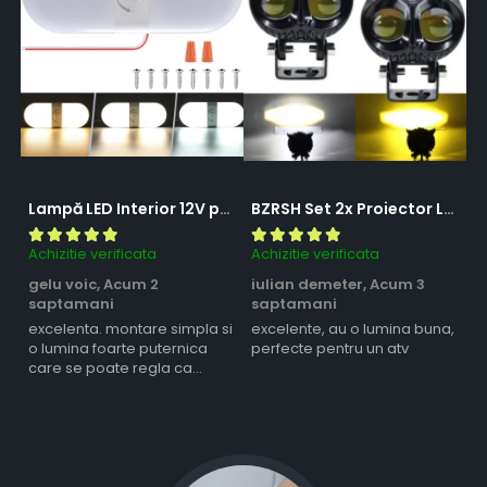
Lampă LED Interior 12V pentru Dubă, Camper și Rulotă - 180LED, 33 cm, 3 Temperaturii de Culoare, Intensitate Reglabilă, Iluminare Compartiment Marfă
BZRSH Set 2x Proiector LED Bufnita 50W Lupa 2 Faze Alb-Galben 12-24V Moto ATV
Achizitie verificata
Achizitie verificata
Ac
gelu voic,
Acum 2
iulian demeter,
Acum 3
m
saptamani
saptamani
s
excelenta. montare simpla si
excelente, au o lumina buna,
l
o lumina foarte puternica
perfecte pentru un atv
care se poate regla ca
intensitate