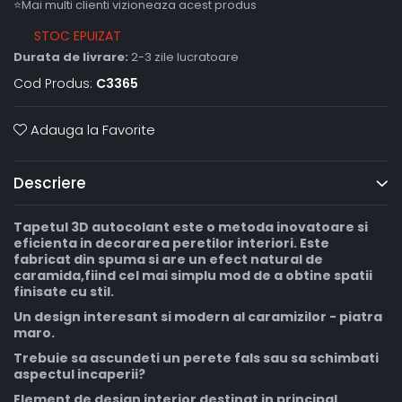
⭐Mai multi clienti vizioneaza acest produs
STOC EPUIZAT
Durata de livrare:
2-3 zile lucratoare
Cod Produs:
C3365
Adauga la Favorite
Descriere
Tapetul 3D autocolant este o metoda inovatoare si
eficienta in decorarea peretilor interiori. Este
fabricat din spuma si are un efect natural de
caramida
,fiind cel mai simplu mod de a obtine spatii
finisate cu stil.
Un design interesant si modern al caramizilor - piatra
maro.
Trebuie sa ascundeti un perete fals sau sa schimbati
aspectul incaperii?
Element de design interior destinat in principal