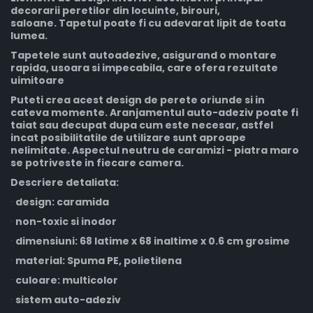
decorarii peretilor din locuinte, birouri,
saloane.
Tapetul poate fi cu adevarat lipit de toata
lumea.
Tapetele sunt autoadezive, asigurand o montare
rapida, usoara si impecabila, care
ofera rezultate
uimitoare
Puteti crea acest design de perete oriunde si in
cateva momente. Aranjamentul auto-adeziv poate fi
taiat sau decupat dupa cum este necesar, astfel
incat posibilitatile de utilizare sunt aproape
nelimitate. Aspectul neutru de caramizi - piatra maro
se potriveste in fiecare camera.
Descriere detaliata:
·
design: caramida
·
non-toxic si inodor
·
dimensiuni: 68 latime x 68 inaltime x 0.6 cm grosime
·
material: Spuma PE, polietilena
·
culoare: multicolor
·
sistem auto-adeziv