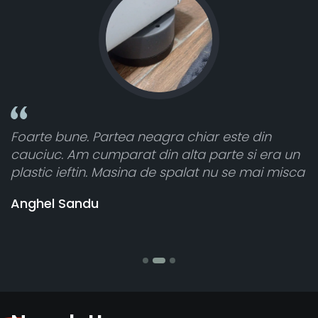
ste din
Toate sunt foarte luminoase și funcți
e si era un
atât de bine în curtea din spate. A pri
se mai misca
cele 8 bucati dar una nu a funcționat,
vânzătorul a răspuns rapid și a rambu
banii pentru 1 bucata, Multumesc
Stefania Mihai