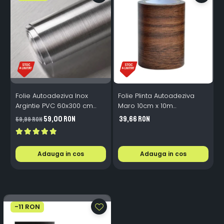
Folie Autoadeziva Inox
Folie Plinta Autoadeziva
F
Argintie PVC 60x300 cm
Maro 10cm x 10m
Bucatarie Mobilier
Impermeabila Perete Scari
P
59,00 RON
39,66 RON
59,99 RON
4
Adauga in cos
Adauga in cos
-11 RON