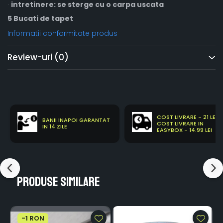
·
intretinere: se sterge cu o carpa uscata
5 Bucati de tapet
Informatii conformitate produs
Review-uri
(0)
COST LIVRARE - 21 LEI
BANII INAPOI GARANTAT
COST LIVRARE IN
IN 14 ZILE
EASYBOX - 14.99 LEI
Produse similare
-1 RON