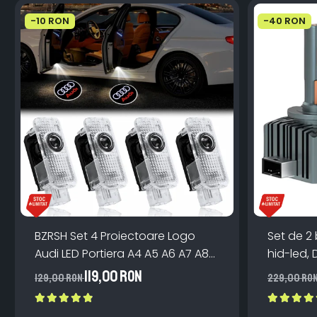
-10 RON
-40 RON
BZRSH Set 4 Proiectoare Logo
Set de 2
Audi LED Portiera A4 A5 A6 A7 A8
hid-led, 
Q3 Q5 Q7 - 12V 5W Plug & Play
Canbus, 
119,00 RON
129,00 RON
229,00 RO
Aluminiu