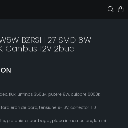
0 W5W BZRSH 27 SMD 8W
K Canbus 12V 2buc
RON
bec, flux luminos 350LM, putere 8W, culoare 6000K
ara erori de bord, tensiune 9-16V, conector T10
zitie, plafoniera, portbagaj, placa inmatriculare, lumini