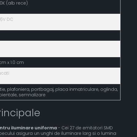
0K (alb rece)
 16V DC
 cm x 1.0 cm
ucati
tie, plafoniera, portbagaj, placa inmatriculare, oglinda,
ientale, semnalizare
rincipale
entru iluminare uniforma
- Cei 27 de emitatori SMD
 becului asigura un unghi de iluminare larg si o lumina