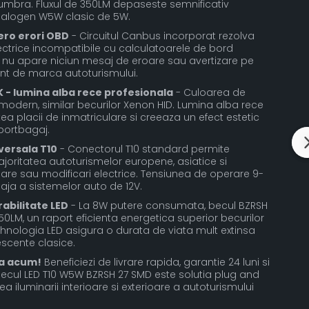
umbra. Fluxul de 350LM depaseste semnificativ
halogen W5W clasic de 5W.
ero erori OBD
- Circuitul Canbus incorporat rezolva
ectrice incompatibile cu calculatoarele de bord
u apare niciun mesaj de eroare sau avertizare pe
rent de marca autoturismului.
- lumina alba rece profesionala
- Culoarea de
odern, similar becurilor Xenon HID. Lumina alba rece
tea placii de inmatriculare si creeaza un efect estetic
 portbagaj.
versala T10
- Conectorul T10 standard permite
ajoritatea autoturismelor europene, asiatice si
re sau modificari electrice. Tensiunea de operare 9-
aja a sistemelor auto de 12V.
abilitate LED
- La 8W putere consumata, becul BZRSH
0LM, un raport eficienta energetica superior becurilor
hnologia LED asigura o durata de viata mult extinsa
escente clasice.
da acum!
Beneficiezi de livrare rapida, garantie 24 luni si
Becul LED T10 W5W BZRSH 27 SMD este solutia plug and
 iluminarii interioare si exterioare a autoturismului