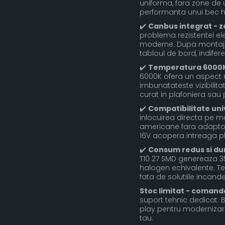
uniforma, fara zone de 
performanta unui bec 
✔️
Canbus integrat - z
problema rezistentei el
moderne. Dupa montaj n
tabloul de bord, indife
✔️
Temperatura 6000K 
6000K ofera un aspect m
imbunatateste vizibilita
curat in plafoniera sau
✔️
Compatibilitate uni
inlocuirea directa pe m
americane fara adaptoa
16V acopera intreaga pl
✔️
Consum redus si dur
T10 27 SMD genereaza 35
halogen echivalente. Te
fata de solutiile incand
Stoc limitat - coman
suport tehnic dedicat. 
play pentru modernizarea
tau.