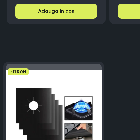
Adauga in cos
-11 RON