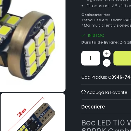
Dimensiuni: 2.8 x 1.0
Grabeste-te:
⭐Stocul se epuizeaza RAP
⭐Mai multi clienti vizione
IN STOC
Durata de livrare:
2-3 zi
Cod Produs:
C3946-74
Adauga la Favorite
Descriere
Bec LED T10