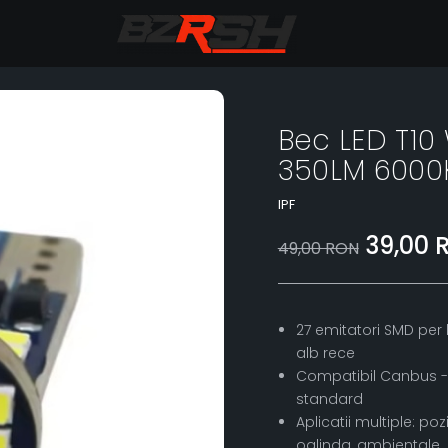
Bec LED T1
350LM 6000
IPF
39,00 
49,00 RON
27 emitatori SMD per 
alb rece
Compatibil Canbus - f
standard
Aplicatii multiple: po
oglinda, ambientale