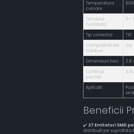
Temperatura
600
culoare
Tensiune
9 -
nominala
Tip conector
T10
Compatibilitate
Da
Canbus
Dimensiuni bec
2.8
Continut
2 b
pachet
Aplicatii
Pozi
amb
Beneficii P
✔️
27 Emitatori SMD p
distribuiti pe suprafata