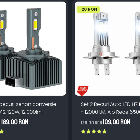
-20 RON
 becuri Xenon conversie
Set 2 Becuri Auto LED H7 
D1S, 120W, 12.000lm,
- 12000 LM, Alb Rece 650
Miez Cupru, Radiator
Canbus Integrat + Venti
189,00 RON
109,00 RON
N
129,00 RON
, Premium, Alb Rece
Răcire, Plug & Play, 12-18