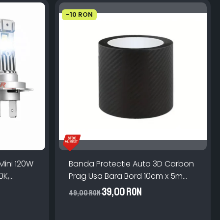
-10 RON
Mini 120W
Banda Protectie Auto 3D Carbon
0K,
Prag Usa Bara Bord 10cm x 5m
lator
Impermeabila
39,00 RON
49,00 RON
V