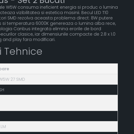
s - Set 2 Bucati
nale W5W consuma ineficient energia si produc o lumina
eaza vizibilitatea si estetica masinii. Becul LED T10
ori SMD rezolva aceasta problema direct: 8W putere
os si temperatura 6000K genereaza o lumina alba rece,
logia Canbus integrata elimina erorile de bord
becurilor clasice, iar dimensiunile compacte de 2.8 x 1.0
and play fara modificari.
ii Tehnice
oare
 W5W 27 SMD
SH
 LM