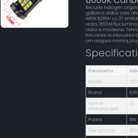
6000K Canbu
Becurile halogen origi
galbena slaba care afect
W5W BZRSH cu 27 emitat
reala, 350LM flux lumin
clara si moderna. Tehno
frecvente la inlocuirea 
cm asigura montaj plug 
Specificat
Parametru
Val
Model
T10
Brand
BZR
Numar
27
emitatori SMD
Putere
8W
Flux luminos
350