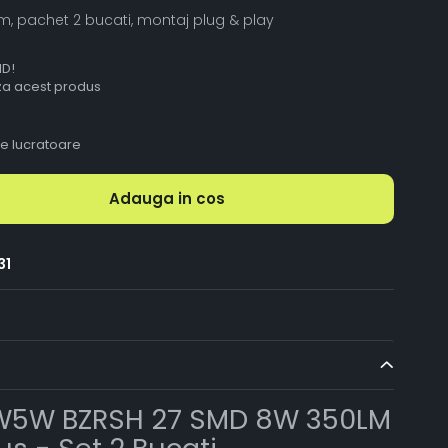
 cm, pachet 2 bucati, montaj plug & play
ID!
aza acest produs
le lucratoare
Adauga in cos
31
 W5W BZRSH 27 SMD 8W 350LM