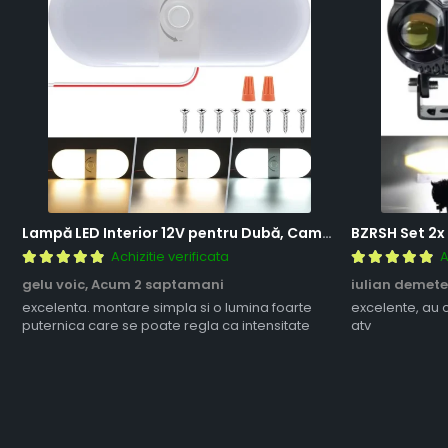
Lampă LED Interior 12V pentru Dubă, Camper și Rulotă - 180LED, 33 cm, 3 Temperaturii de Culoare, Intensitate Reglabilă, Iluminare Compartiment Marfă
Achizitie verificata
A
gelu voic,
Acum 2 saptamani
iulian demete
excelenta. montare simpla si o lumina foarte
excelente, au 
puternica care se poate regla ca intensitate
atv