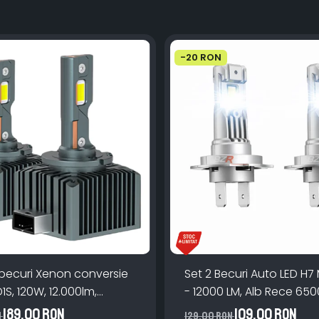
-20 RON
 becuri Xenon conversie
Set 2 Becuri Auto LED H7 
D1S, 120W, 12.000lm,
- 12000 LM, Alb Rece 650
Miez Cupru, Radiator
Canbus Integrat + Venti
189,00 RON
109,00 RON
N
129,00 RON