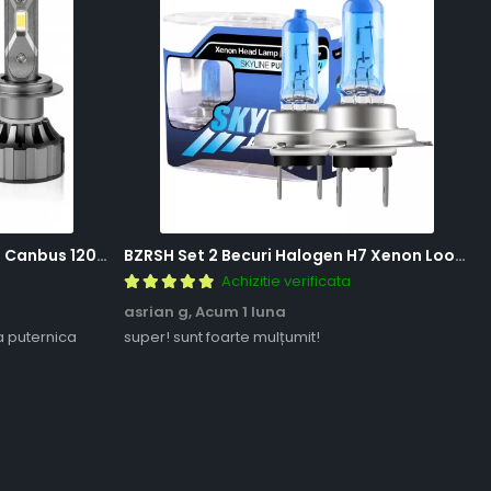
BZRSH Set 2 Becuri LED H7 V20 Canbus 120W 12000 Lumeni Alb Rece 6000K Fara Eroare
BZRSH Set 2 Becuri Halogen H7 Xenon Look 12V 55W 5000K Lumina Alba
Achizitie verificata
asrian g,
Acum 1 luna
a puternica
super! sunt foarte mulțumit!