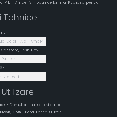
or Alb + Amber, 3 moduri de lumina, IP67, ideal pentru
ii Tehnice
 inch
ual Color - Alb + Amber
: Constant, Flash, Flow
2-24V DC
P67
et 2 bucati
 Utilizare
ber
- Comutare intre alb si amber.
Flash, Flow
- Pentru orice situatie.