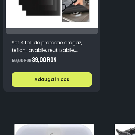
Set 4 folii de protectie aragaz,
teflon, lavabile, reutilizabile,
Negru/Gri
39,00 RON
50,00 RON
Adauga in cos