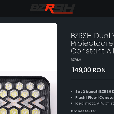
BZRSH Dual V
Proiectoare
Constant A
BZRSH
149,00 RON
Set 2 bucati BZRSH D
Flash | Flow | Const
Ideal moto, ATV, off-
Grabeste-te: