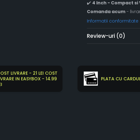
✔️
4 Inch - Compact si 
Comanda acum
- livra
Informatii conformitate
Review-uri
(0)
OST LIVRARE - 21 LEI COST
IVRARE IN EASYBOX - 14.99
PLATA CU CARDUL
EI