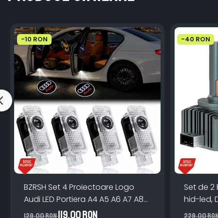
-10 RON
-40 RON
BZRSH Set 4 Proiectoare Logo
Set de 2
Audi LED Portiera A4 A5 A6 A7 A8
hid-led, 
Q3 Q5 Q7 - 12V 5W Plug & Play
Canbus, 
119,00 RON
129,00 RON
229,00 RO