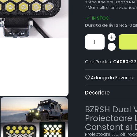
⭐Stocul se epuizeaza RAP
⭐Mai multi clienti vizione
IN STOC
Durata de livrare:
2-3 zi
Cod Produs:
C4060-27
Adauga la Favorite
Descriere
BZRSH Dual V
Proiectoare 
Constant si 
Proiectoare LED off-roa