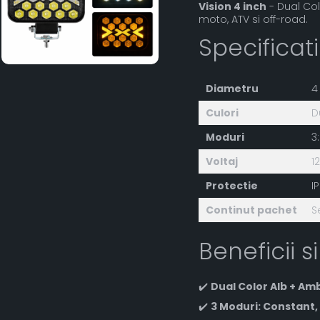
Vision 4 inch
- Dual Col
moto, ATV si off-road.
Specificat
Diametru
4
Culori
D
Moduri
3
Voltaj
1
Protectie
I
Continut pachet
S
Beneficii si
✔️
Dual Color Alb + Am
✔️
3 Moduri: Constant, 