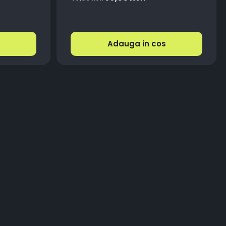
V
Adauga in cos