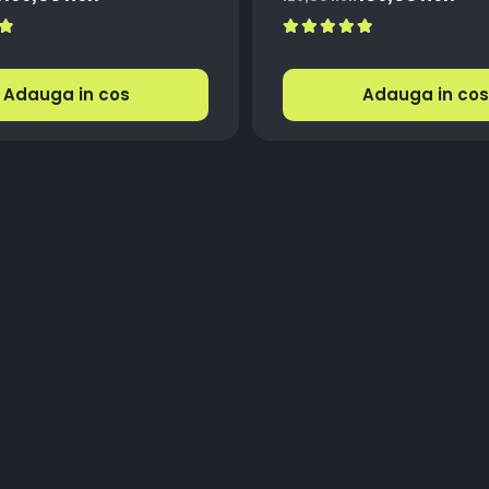
, Premium, Alb Rece
Răcire, Plug & Play, 12-18
Adauga in cos
Adauga in cos