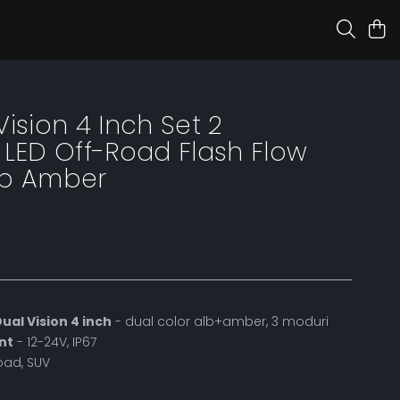
ision 4 Inch Set 2
 LED Off-Road Flash Flow
lb Amber
ual Vision 4 inch
- dual color alb+amber, 3 moduri
ant
- 12-24V, IP67
road, SUV