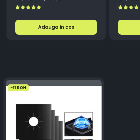
Aluminiu
Adauga in cos
-11 RON