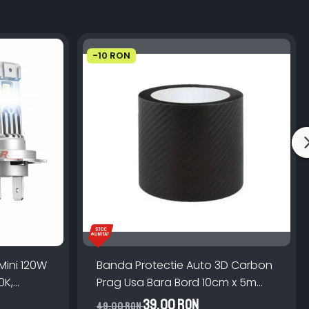
-10 RON
Mini 120W
Banda Protectie Auto 3D Carbon
0K,
Prag Usa Bara Bord 10cm x 5m
lator
Impermeabila
39,00 RON
49,00 RON