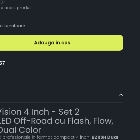
ID!
aza acest produs
le lucratoare
Adauga in cos
57
ision 4 Inch - Set 2
LED Off-Road cu Flash, Flow,
Dual Color
d profesionale in format compact 4 inch.
BZRSH Dual