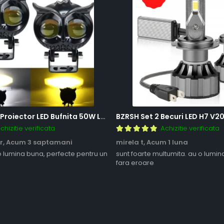
BZRSH Set 2x Proiector LED Bufnita 50W Lupa 2 Faze Alb-Galben 12-24V Moto ATV
chizitie verificata
Achizitie verificata
r,
Acum 3 saptamani
mirela t,
Acum 1 luna
o lumina buna, perfecte pentru un
sunt foarte multumita. au o lumin
fara eroare