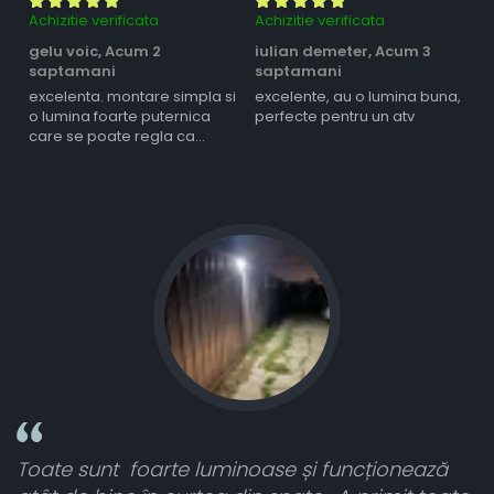
Achizitie verificata
Achizitie verificata
Ac
gelu voic,
Acum 2
iulian demeter,
Acum 3
m
saptamani
saptamani
s
excelenta. montare simpla si
excelente, au o lumina buna,
l
o lumina foarte puternica
perfecte pentru un atv
care se poate regla ca
intensitate
Toate sunt foarte luminoase și funcționează