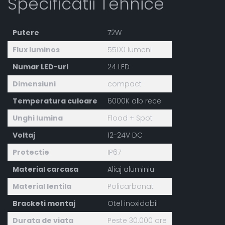
Specificatii Tehnice
Putere
72W
Flux luminos
5500 lumeni
Numar LED-uri
24 LED
Dimensiuni
compact
Temperatura culoare
6000K alb rece
Unghi lumina
Flood + Spot
Voltaj
12-24V DC
Protectie
IP67
Material carcasa
Aliaj aluminiu
Material lentila
Policarbonat
Bracketi montaj
Otel inoxidabil
Durata de viata
Peste 30.000 ore