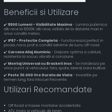
Beneficii si Utilizare
✔️
5500 Lumeni - Vizibilitate Maxima
- Lumina puternica
alb rece la 6000K alb rece, vizibila de la distante mari in
orice conditii meteo.
✔️
IP67 - Protectie Completa
- Functioneaza perfect in
ploaie, noroi, praf si conditii extreme de lucru off-road.
✔️
Carcasa Aliaj Aluminiu
- Disipare optima a caldurii,
rezistenta la socuri, vibratii si coroziune.
✔️
Montaj Universal cu Bracketi Inox
- Se instaleaza pe
orice punct al vehiculului: fata, spate, lateral, bara bullbar.
✔️
Peste 30.000 Ore Durata de Viata
- Investitie pe
termen lung, fara inlocuiri frecvente.
Utilizari Recomandate
Off Road si trasee montane accidentate
ATV, moto si vehicule de teren