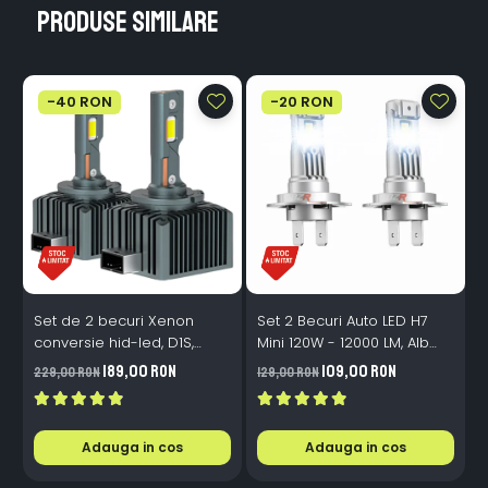
Produse similare
-40 RON
-20 RON
Set de 2 becuri Xenon
Set 2 Becuri Auto LED H7
conversie hid-led, D1S,
Mini 120W - 12000 LM, Alb
120W, 12.000lm, Canbus,
Rece 6500K, Canbus
189,00 RON
109,00 RON
229,00 RON
129,00 RON
3
Miez Cupru, Radiator
Integrat + Ventilator Răcire,
Aluminiu, Premium, Alb
Plug & Play, 12-18V
Rece
Adauga in cos
Adauga in cos