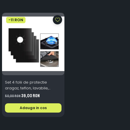
-11 RON
Set 4 folii de protectie
aragaz, teflon, lavabile,
reutilizabile, Negru/Gri
39,00 RON
50,00 RON
Adauga in cos