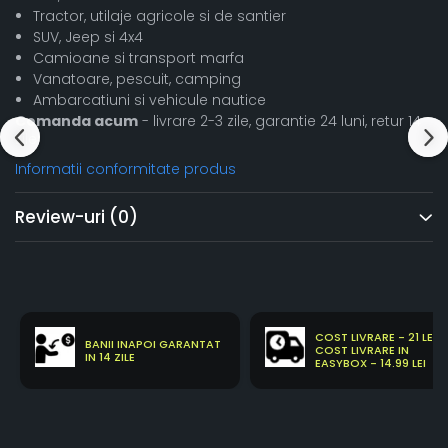
Tractor, utilaje agricole si de santier
SUV, Jeep si 4x4
Camioane si transport marfa
Vanatoare, pescuit, camping
Ambarcatiuni si vehicule nautice
Comanda acum
- livrare 2-3 zile, garantie 24 luni, retur 14
zile!
Informatii conformitate produs
Review-uri
(0)
COST LIVRARE - 21 LEI
BANII INAPOI GARANTAT
COST LIVRARE IN
IN 14 ZILE
EASYBOX - 14.99 LEI