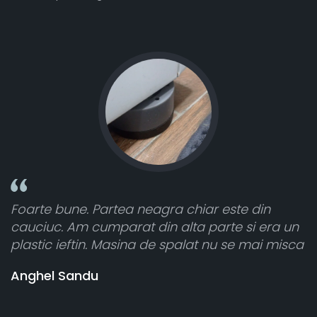
intensitate
Partea neagra chiar este din
Toate sunt foart
cumparat din alta parte si era un
atât de bine în c
n. Masina de spalat nu se mai misca
cele 8 bucati da
vânzătorul a răs
u
banii pentru 1 b
Stefania Mihai