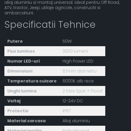
aliaj aluminiu si montaj universal. Ideal pentru Off Road,
ATV, tractor, Jeep, utilaje agricole, constructii si
ambarcatiuni.
Specificatii Tehnice
Putere
50W
Flux luminos
3000 lumeni
Numar LED-uri
High Power LED
Dimensiuni
67mm diametru
Temperatura culoare
6000K alb rece
Unghi lumina
2 faze Spot + Flood
Voltaj
12-24V DC
Protectie
IP67
Material carcasa
Aliaj aluminiu
Material lentila
Policarbonat