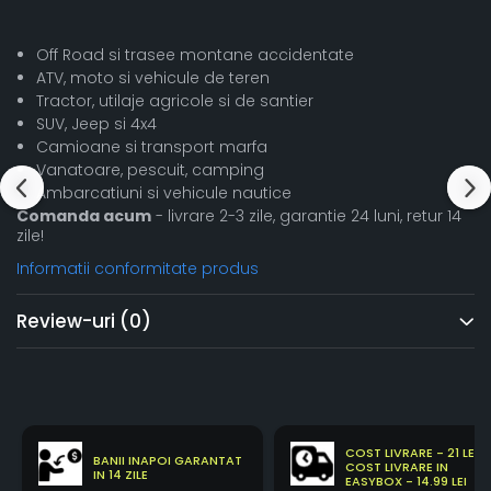
Off Road si trasee montane accidentate
ATV, moto si vehicule de teren
Tractor, utilaje agricole si de santier
SUV, Jeep si 4x4
Camioane si transport marfa
Vanatoare, pescuit, camping
Ambarcatiuni si vehicule nautice
Comanda acum
- livrare 2-3 zile, garantie 24 luni, retur 14
zile!
Informatii conformitate produs
Review-uri
(0)
COST LIVRARE - 21 LEI
BANII INAPOI GARANTAT
COST LIVRARE IN
IN 14 ZILE
EASYBOX - 14.99 LEI