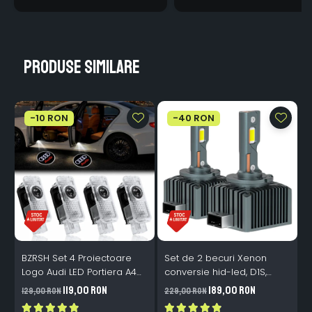
Produse similare
-10 RON
-40 RON
BZRSH Set 4 Proiectoare
Set de 2 becuri Xenon
S
Logo Audi LED Portiera A4
conversie hid-led, D1S,
M
A5 A6 A7 A8 Q3 Q5 Q7 - 12V
120W, 12.000lm, Canbus,
119,00 RON
189,00 RON
129,00 RON
229,00 RON
1
5W Plug & Play
Miez Cupru, Radiator
I