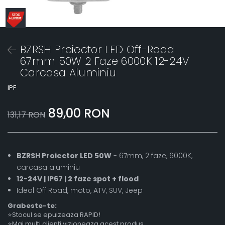
BZRSH Proiector LED Off-Road
67mm 50W 2 Faze 6000K 12-24V
Carcasa Aluminiu
IPF
89,00 RON
131,17 RON
BZRSH Proiector LED 50W
- 67mm, 2 faze, 6000K,
carcasa aluminiu
12-24V | IP67 | 2 faze spot + flood
Ideal Off Road, moto, ATV, SUV, Jeep
Grabeste-te:
⭐Stocul se epuizeaza RAPID!
⭐Mai multi clienti vizioneaza acest produs