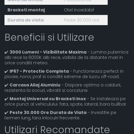
Bracketi montaj
Otel inoxidabil
Durata de viata
Peste 30.000 ore
Beneficii si Utilizare
✔️
3000 Lumeni - Vizibilitate Maxima
- Lumina puternica
alb rece la 6000K alb rece, vizibila de la distante mari in
orice conditii meteo.
✔️
IP67 - Protectie Completa
- Functioneaza perfect in
ploaie, noroi, praf si conditii extreme de lucru off-road.
✔️
Carcasa Aliaj Aluminiu
- Disipare optima a caldurii,
rezistenta la socuri, vibratii si coroziune.
✔️
Montaj Universal cu Bracketi Inox
- Se instaleaza pe
orice punct al vehiculului: fata, spate, lateral, bara bullbar.
✔️
Peste 30.000 Ore Durata de Viata
- Investitie pe
termen lung, fara inlocuiri frecvente.
Utilizari Recomandate