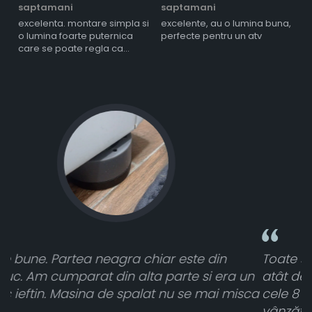
saptamani
saptamani
s
excelenta. montare simpla si
excelente, au o lumina buna,
l
o lumina foarte puternica
perfecte pentru un atv
care se poate regla ca
intensitate
Toate sunt foarte luminoase și funcționează
a un
atât de bine în curtea din spate. A primit toat
isca
cele 8 bucati dar una nu a funcționat,
vânzătorul a răspuns rapid și a rambursat