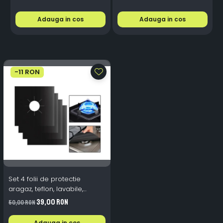
Aluminiu, Premium, Alb
P
Rece
Adauga in cos
Adauga in cos
-11 RON
Set 4 folii de protectie
aragaz, teflon, lavabile,
reutilizabile, Negru/Gri
39,00 RON
50,00 RON
Adauga in cos