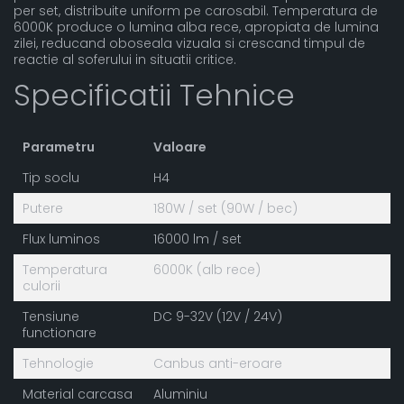
per set, distribuite uniform pe carosabil. Temperatura de
6000K produce o lumina alba rece, apropiata de lumina
zilei, reducand oboseala vizuala si crescand timpul de
reactie al soferului in situatii critice.
Specificatii Tehnice
Parametru
Valoare
Tip soclu
H4
Putere
180W / set (90W / bec)
Flux luminos
16000 lm / set
Temperatura
6000K (alb rece)
culorii
Tensiune
DC 9-32V (12V / 24V)
functionare
Tehnologie
Canbus anti-eroare
Material carcasa
Aluminiu