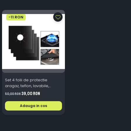
-11 RON
Set 4 folii de protectie
aragaz, teflon, lavabile,
reutilizabile, Negru/Gri
39,00 RON
50,00 RON
Adauga in cos