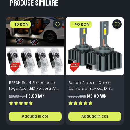
Produse similare
-10 RON
-40 RON
BZRSH Set 4 Proiectoare
Set de 2 becuri Xenon
S
Logo Audi LED Portiera A4
conversie hid-led, D1S,
M
A5 A6 A7 A8 Q3 Q5 Q7 - 12V
120W, 12.000lm, Canbus,
119,00 RON
189,00 RON
129,00 RON
229,00 RON
1
5W Plug & Play
Miez Cupru, Radiator
I
Aluminiu, Premium, Alb
P
Rece
Adauga in cos
Adauga in cos