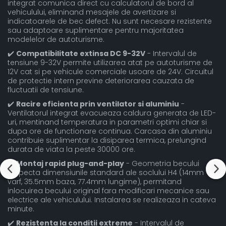
integrat comunica direct cu calculatorul de bord al
vehiculului, eliminand mesajele de avertizare si
indicatoarele de bec defect. Nu sunt necesare rezistente
sau adaptoare suplimentare pentru majoritatea
modelelor de autoturisme.
✔️
Compatibilitate extinsa DC 9-32V
- Intervalul de
tensiune 9-32V permite utilizarea atat pe autoturisme de
12V cat si pe vehicule comerciale usoare de 24V. Circuitul
de protectie intern previne deteriorarea cauzata de
fluctuatii de tensiune.
✔️
Racire eficienta prin ventilator si aluminiu
-
Ventilatorul integrat evacueaza caldura generata de LED-
uri, mentinand temperatura in parametri optimi chiar si
dupa ore de functionare continua. Carcasa din aluminiu
contribuie suplimentar la disiparea termica, prelungind
durata de viata la peste 30000 ore.
✔️
Montaj rapid plug-and-play
- Geometria becului
respecta dimensiunile standard ale soclului H4 (14mm
varf, 35.5mm baza, 77.4mm lungime), permitand
inlocuirea becului original fara modificari mecanice sau
electrice ale vehiculului. Instalarea se realizeaza in cateva
minute.
✔️
Rezistenta la conditii extreme
- Intervalul de