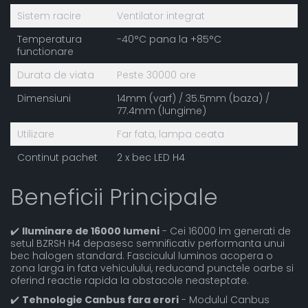
Sistem racire
Ventilator integrat
Temperatura
-40°C pana la +85°C
functionare
Durata de viata
Peste 30000 ore
Dimensiuni
14mm (varf) / 35.5mm (baza) /
77.4mm (lungime)
Utilizare
Far fata, lampa ceata
Continut pachet
2 x bec LED H4
Beneficii Principale
✔️
Iluminare de 16000 lumeni
- Cei 16000 lm generati de
setul BZRSH H4 depasesc semnificativ performanta unui
bec halogen standard. Fasciculul luminos acopera o
zona larga in fata vehiculului, reducand punctele oarbe si
oferind reactie rapida la obstacole neasteptate.
✔️
Tehnologie Canbus fara erori
- Modulul Canbus