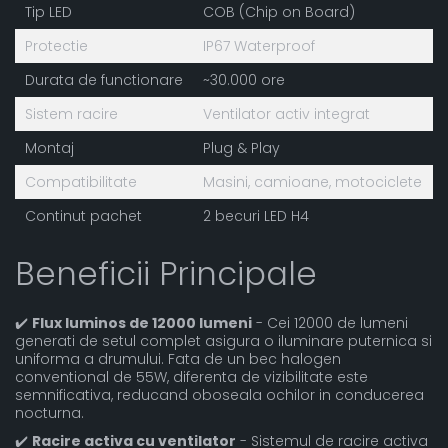
Tip LED
COB (Chip on Board)
Protectie
IP67 Waterproof
Durata de functionare
~30.000 ore
Sistem racire
Ventilator activ integrat
Montaj
Plug & Play
Compatibilitate
Masini, camioane, motociclete
Continut pachet
2 becuri LED H4
Beneficii Principale
✔️
Flux luminos de 12000 lumeni
- Cei 12000 de lumeni
generati de setul complet asigura o iluminare puternica si
uniforma a drumului. Fata de un bec halogen
conventional de 55W, diferenta de vizibilitate este
semnificativa, reducand oboseala ochilor in conducerea
nocturna.
✔️
Racire activa cu ventilator
- Sistemul de racire activa