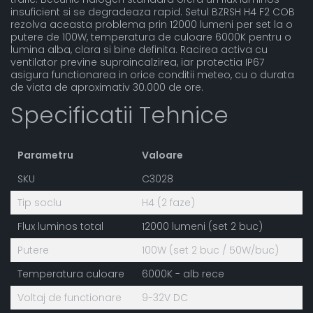
insuficient si se degradeaza rapid. Setul BZRSH H4 F2 COB
rezolva aceasta problema prin 12000 lumeni per set la o
putere de 100W, temperatura de culoare 6000K pentru o
lumina alba, clara si bine definita. Racirea activa cu
ventilator previne supraincalzirea, iar protectia IP67
asigura functionarea in orice conditii meteo, cu o durata
de viata de aproximativ 30.000 de ore.
Specificatii Tehnice
Parametru
Valoare
SKU
C3028
Tip soclu
H4 (2 faze)
Flux luminos total
12000 lumeni (set 2 buc)
Putere
100W (set 2 buc / 50W/buc)
Temperatura culoare
6000K - alb rece
Voltaj de functionare
9-32V DC