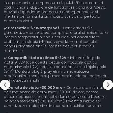
integrat mentine temperatura chipului LED in parametri
optimi chiar si dupa ore de functionare continua. Acesta
previne degradarea prematura a componentelor si
mentine performanta luminoasa constanta pe toata
durata de viata.
✔️
Protectie IP67 Waterproof
- Certificarea IP67
garanteaza etanseitatea completa la praf si rezistenta la
imersie temporara in apa. Becurile functioneaza fara
probleme in ploaie intensa, zapada, namol sau alte
conditii climatice dificile intalnite frecvent in traficul
romanesc.
✔️
Compatibilitate extinsa 9-32V
- Intervalul larg de
voltaj 9-32V face aceste becuri compatibile atat cu
autoturismele (12V) cat si cu camioanele si utilajele grele
(24V). Montajul plug & play elimina necesitatea
modificarilor electrice suplimentare, instalarea realizandu-
se in cateva minute.
✔️
Durata de viata ~30.000 ore
- Cu o durata estimata
de functionare de aproximativ 30.000 de ore, aceste
becuri depasesc semnificativ durata de viata a becurilor
halogen standard (500-1000 ore). Investitia initiala se
amortizeaza rapid prin eliminarea inlocuirilor frecvente.