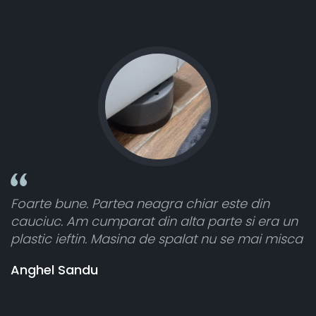
intensitate
une. Partea neagra chiar este din
Toate sunt 
 Am cumparat din alta parte si era un
atât de bine
ieftin. Masina de spalat nu se mai misca
cele 8 bucat
vânzătorul 
Sandu
banii pentr
Stefania Mi