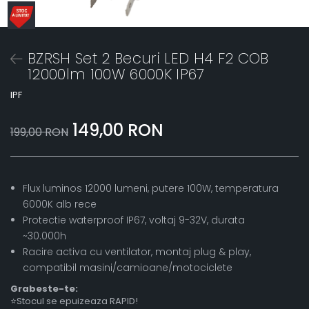
BZRSH Set 2 Becuri LED H4 F2 COB
12000lm 100W 6000K IP67
IPF
149,00 RON
199,00 RON
Flux luminos 12000 lumeni, putere 100W, temperatura
6000K alb rece
Protectie waterproof IP67, voltaj 9-32V, durata
~30.000h
Racire activa cu ventilator, montaj plug & play,
compatibil masini/camioane/motociclete
Grabeste-te:
⭐Stocul se epuizeaza RAPID!