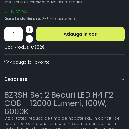
⭐Mai multi clienti vizioneaza acest produs
IN STOC
Durata de livrare:
2-3 zile lucratoare
Adauga in cos
Cod Produs:
C3028
Adauga la Favorite
Descriere
BZRSH Set 2 Becuri LED H4 F2
COB - 12000 Lumeni, 100W,
6000K
Vizibilitatea redusa pe timp de noapte sau in conditii de
ceata reprezinta unul dintre principalii factori de risc in
trafic. Becurile halogen standard ofera un flux luminos