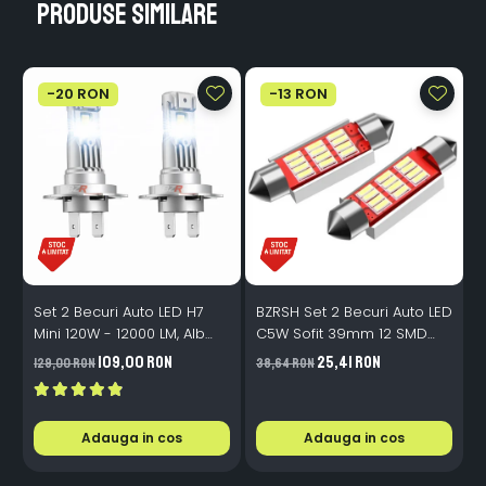
Produse similare
-20 RON
-13 RON
Set 2 Becuri Auto LED H7
BZRSH Set 2 Becuri Auto LED
Mini 120W - 12000 LM, Alb
C5W Sofit 39mm 12 SMD
Rece 6500K, Canbus
Canbus Fara Eroare
109,00 RON
25,41 RON
129,00 RON
38,64 RON
3
Integrat + Ventilator Răcire,
Plug & Play, 12-18V
Adauga in cos
Adauga in cos