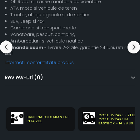
Off Road si trasee montane accidentate
ATV, moto si vehicule de teren
Tractor, utilaje agricole si de santier
SUV, Jeep si 4x4
Camioane si transport marfa
Vanatoare, pescuit, camping
Ambarcatiuni si vehicule nautice
Comanda acum
- livrare 2-3 zile, garantie 24 luni, retur 14
zile!
Informatii conformitate produs
Review-uri
(0)
COST LIVRARE - 21 LEI
BANII INAPOI GARANTAT
COST LIVRARE IN
IN 14 ZILE
EASYBOX - 14.99 LEI