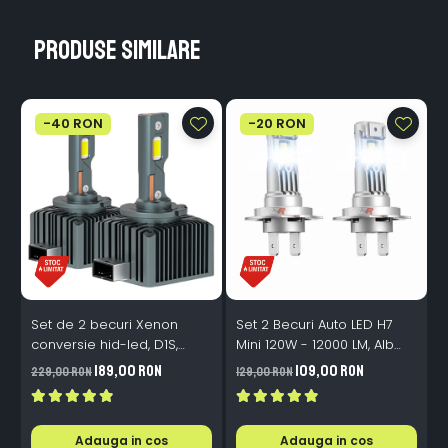
Produse similare
-40 RON
-20 RON
Set de 2 becuri Xenon
Set 2 Becuri Auto LED H7
conversie hid-led, D1S,
Mini 120W - 12000 LM, Alb
120W, 12.000lm, Canbus,
Rece 6500K, Canbus
189,00 RON
109,00 RON
229,00 RON
129,00 RON
3
Miez Cupru, Radiator
Integrat + Ventilator Răcire,
Aluminiu, Premium, Alb
Plug & Play, 12-18V
Rece
Adauga in cos
Adauga in cos