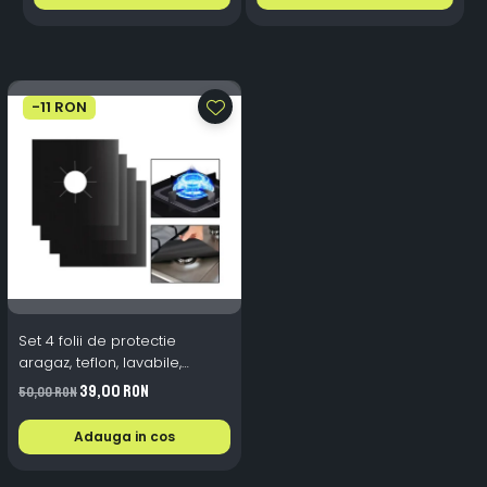
-11 RON
Set 4 folii de protectie
aragaz, teflon, lavabile,
reutilizabile, Negru/Gri
39,00 RON
50,00 RON
Adauga in cos