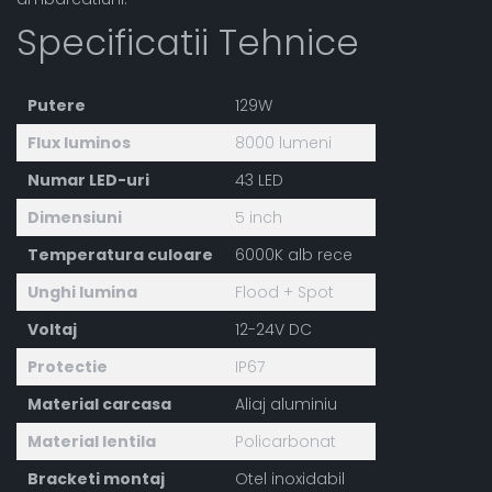
Specificatii Tehnice
Putere
129W
Flux luminos
8000 lumeni
Numar LED-uri
43 LED
Dimensiuni
5 inch
Temperatura culoare
6000K alb rece
Unghi lumina
Flood + Spot
Voltaj
12-24V DC
Protectie
IP67
Material carcasa
Aliaj aluminiu
Material lentila
Policarbonat
Bracketi montaj
Otel inoxidabil