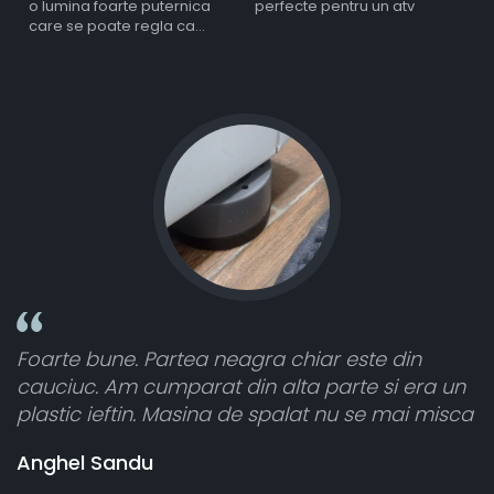
o lumina foarte puternica
perfecte pentru un atv
care se poate regla ca
intensitate
gra chiar este din
Toate sunt foarte luminoas
n alta parte si era un
atât de bine în curtea din s
e spalat nu se mai misca
cele 8 bucati dar una nu a 
vânzătorul a răspuns rapid
banii pentru 1 bucata, Mul