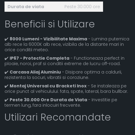
Durata de viata
Peste 30.000 ore
Beneficii si Utilizare
✔️
8000 Lumeni - Vizibilitate Maxima
- Lumina puternica
alb rece la 6000K alb rece, vizibila de la distante mari in
orice conditii meteo.
✔️
IP67 - Protectie Completa
- Functioneaza perfect in
ploaie, noroi, praf si conditii extreme de lucru off-road.
✔️
Carcasa Aliaj Aluminiu
- Disipare optima a caldurii,
rezistenta la socuri, vibratii si coroziune.
✔️
Montaj Universal cu Bracketi Inox
- Se instaleaza pe
orice punct al vehiculului: fata, spate, lateral, bara bullbar.
✔️
Peste 30.000 Ore Durata de Viata
- Investitie pe
termen lung, fara inlocuiri frecvente.
Utilizari Recomandate