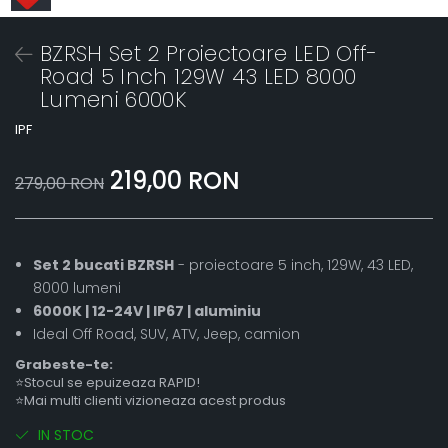
BZRSH Set 2 Proiectoare LED Off-
Road 5 Inch 129W 43 LED 8000
Lumeni 6000K
IPF
219,00 RON
279,00 RON
Set 2 bucati BZRSH
- proiectoare 5 inch, 129W, 43 LED,
8000 lumeni
6000K | 12-24V | IP67 | aluminiu
Ideal Off Road, SUV, ATV, Jeep, camion
Grabeste-te:
⭐Stocul se epuizeaza RAPID!
⭐Mai multi clienti vizioneaza acest produs
IN STOC